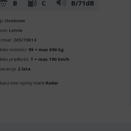
B
C
B/71dB
p:
Osobowe
zon:
Letnie
zmiar:
205/70R14
deks nośności:
95 = max 690 kg
deks prędkości:
T = max 190 km/h
arancja:
2 lata
bacz inne opony marki
Radar