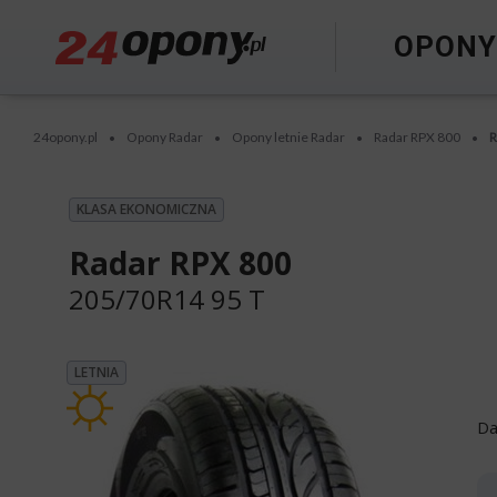
OPON
24opony.pl
Opony Radar
Opony letnie Radar
Radar RPX 800
R
•
•
•
•
KLASA EKONOMICZNA
Radar RPX 800
205/70R14 95 T
LETNIA
Da