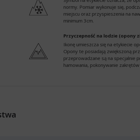
Symbol na etykiecie oznacza, że op
normy. Pomiar wykonuje się, podc
miejscu oraz przyspieszenia na naw
minimum 3cm.
Przyczepność na lodzie (opony 
Ikonę umieszcza się na etykiecie 
Opony te posiadają zwiększoną prz
przeprowadzane są na specjalnie p
hamowania, pokonywanie zakrętów 
stwa