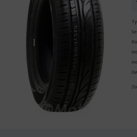
Ty
Se
Ro
In
In
Gw
Zo