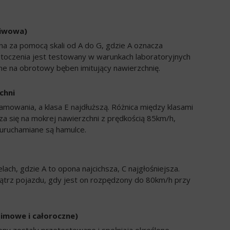
liwowa)
a za pomocą skali od A do G, gdzie A oznacza
 toczenia jest testowany w warunkach laboratoryjnych
e na obrotowy bęben imitujący nawierzchnię.
chni
amowania, a klasa E najdłuższą. Różnica między klasami
a się na mokrej nawierzchni z prędkością 85km/h,
uruchamiane są hamulce.
ch, gdzie A to opona najcichsza, C najgłośniejsza.
trz pojazdu, gdy jest on rozpędzony do 80km/h przy
zimowe i całoroczne)