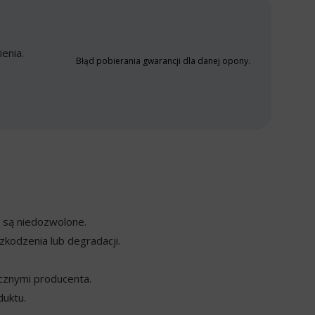
enia.
Błąd pobierania gwarancji dla danej opony.
y są niedozwolone.
kodzenia lub degradacji.
cznymi producenta.
duktu.