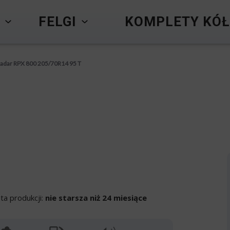
Y
FELGI
KOMPLETY KÓŁ
adar RPX 800 205/70R14 95 T
ta produkcji:
nie starsza niż 24 miesiące