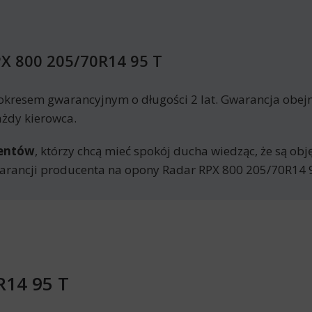
X 800 205/70R14 95 T
okresem gwarancyjnym o długości 2 lat. Gwarancja obej
ażdy kierowca.
mentów
, którzy chcą mieć spokój ducha wiedząc, że są ob
rancji producenta na opony Radar RPX 800 205/70R14 9
R14 95 T