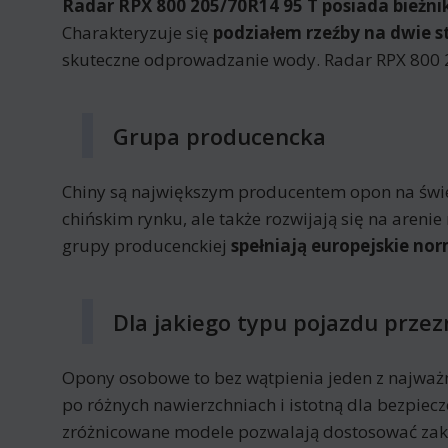
Radar RPX 800 205/70R14 95 T posiada bieżn
Charakteryzuje się
podziałem rzeźby na dwie s
skuteczne odprowadzanie wody. Radar RPX 800 2
Grupa producencka
Chiny są największym producentem opon na świeci
chińskim rynku, ale także rozwijają się na are
grupy producenckiej
spełniają europejskie nor
Dla jakiego typu pojazdu prze
Opony osobowe to bez wątpienia jeden z najważ
po różnych nawierzchniach i istotną dla bezpi
zróżnicowane modele pozwalają dostosować za