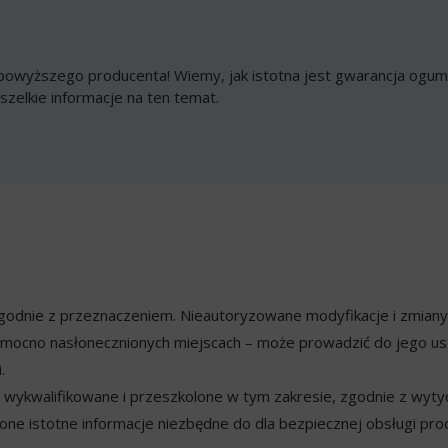
owyższego producenta! Wiemy, jak istotna jest gwarancja ogumi
szelkie informacje na ten temat.
ezgodnie z przeznaczeniem. Nieautoryzowane modyfikacje i zmian
mocno nasłonecznionych miejscach – może prowadzić do jego usz
.
ykwalifikowane i przeszkolone w tym zakresie, zgodnie z wyty
ne istotne informacje niezbędne do dla bezpiecznej obsługi pro