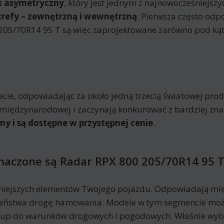
ik asymetryczny
, który jest jednym z najnowocześniejsz
trefy – zewnętrzną i wewnętrzną
. Pierwsza często od
05/70R14 95 T są więc zaprojektowane zarówno pod kąte
e, odpowiadając za około jedną trzecią światowej produk
nie międzynarodowej i zaczynają konkurować z bardziej z
my i są dostępne w przystępnej cenie
.
znaczone są Radar RPX 800 205/70R14 95 
niejszych elementów Twojego pojazdu. Odpowiadają mię
eczeństwa drogę hamowania. Modele w tym segmencie moż
kup do warunków drogowych i pogodowych. Właśnie wyb