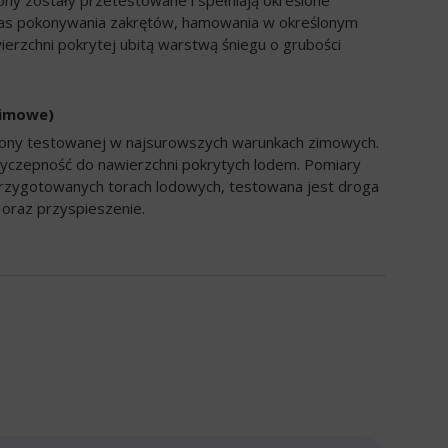
ony zostały przetestowane i spełniają określone
zas pokonywania zakrętów, hamowania w określonym
ierzchni pokrytej ubitą warstwą śniegu o grubości
zimowe)
opony testowanej w najsurowszych warunkach zimowych.
yczepność do nawierzchni pokrytych lodem. Pomiary
rzygotowanych torach lodowych, testowana jest droga
oraz przyspieszenie.