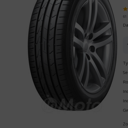
61 
Da
Ty
Se
Ro
In
In
Gw
Zo