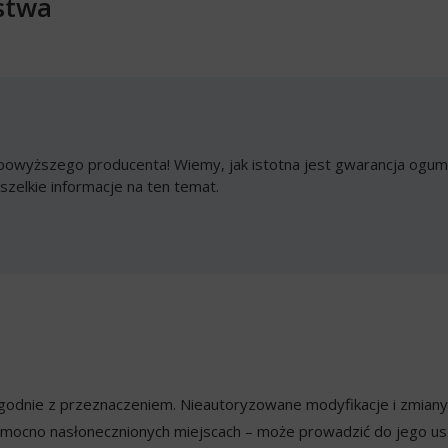
stwa
owyższego producenta! Wiemy, jak istotna jest gwarancja ogumi
szelkie informacje na ten temat.
ezgodnie z przeznaczeniem. Nieautoryzowane modyfikacje i zmian
mocno nasłonecznionych miejscach – może prowadzić do jego usz