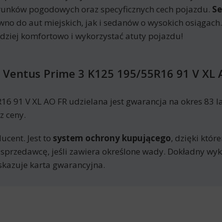
runków pogodowych oraz specyficznych cech pojazdu.
S
no do aut miejskich, jak i sedanów o wysokich osiągac
ziej komfortowo i wykorzystać atuty pojazdu!
Ventus Prime 3 K125 195/55R16 91 V XL 
 91 V XL AO FR udzielana jest gwarancja na okres 83 l
z ceny.
ucent. Jest to
system ochrony kupującego
, dzięki któ
 sprzedawcę, jeśli zawiera określone wady. Dokładny w
skazuje karta gwarancyjna.