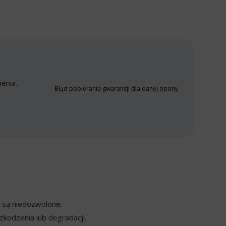
enia.
Błąd pobierania gwarancji dla danej opony.
y są niedozwolone.
kodzenia lub degradacji.