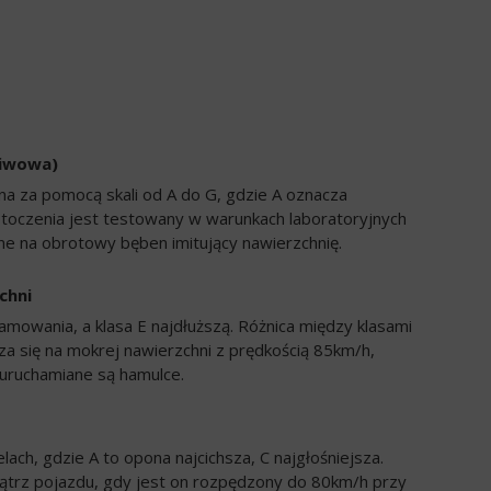
liwowa)
a za pomocą skali od A do G, gdzie A oznacza
 toczenia jest testowany w warunkach laboratoryjnych
e na obrotowy bęben imitujący nawierzchnię.
chni
amowania, a klasa E najdłuższą. Różnica między klasami
a się na mokrej nawierzchni z prędkością 85km/h,
uruchamiane są hamulce.
ch, gdzie A to opona najcichsza, C najgłośniejsza.
trz pojazdu, gdy jest on rozpędzony do 80km/h przy