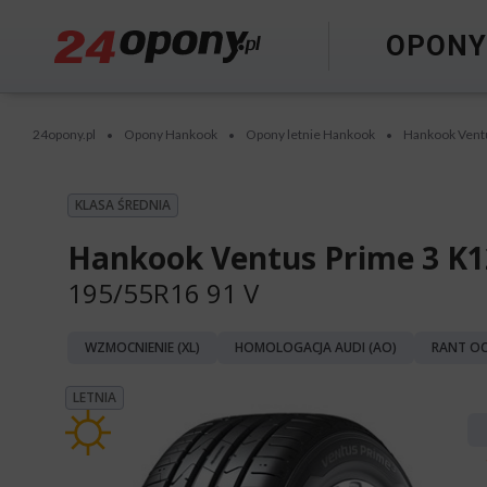
OPON
24opony.pl
Opony Hankook
Opony letnie Hankook
Hankook Vent
•
•
•
KLASA ŚREDNIA
Hankook Ventus Prime 3 K1
195/55R16 91 V
WZMOCNIENIE (XL)
HOMOLOGACJA AUDI (AO)
RANT OC
LETNIA