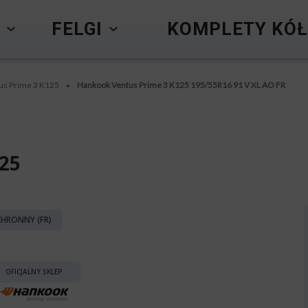
Y
FELGI
KOMPLETY KÓŁ
us Prime 3 K125
Hankook Ventus Prime 3 K125 195/55R16 91 V XL AO FR
•
25
HRONNY (FR)
OFICJALNY SKLEP