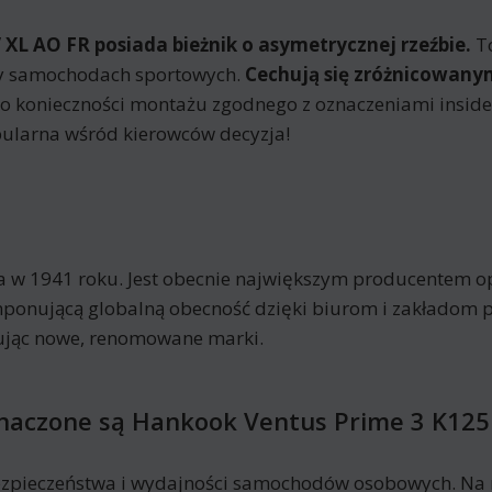
XL AO FR posiada bieżnik o asymetrycznej rzeźbie.
To
asy samochodach sportowych.
Cechują się zróżnicowan
to konieczności montażu zgodnego z oznaczeniami insid
pularna wśród kierowców decyzja!
a w 1941 roku. Jest obecnie największym producentem op
ponującą globalną obecność dzięki biurom i zakładom 
kując nowe, renomowane marki.
znaczone są Hankook Ventus Prime 3 K125
zpieczeństwa i wydajności samochodów osobowych. Na r