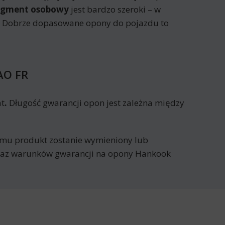
egment osobowy
jest bardzo szeroki – w
h. Dobrze dopasowane opony do pojazdu to
AO FR
at
.
Długość gwarancji opon jest zależna między
remu produkt zostanie wymieniony lub
ykaz warunków gwarancji na opony Hankook