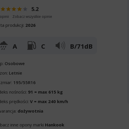
5.2
opinii
Zobacz wszystkie opinie
ta produkcji:
2026
A
C
B/71dB
p:
Osobowe
zon:
Letnie
zmiar:
195/55R16
deks nośności:
91 = max 615 kg
deks prędkości:
V = max 240 km/h
arancja:
dożywotnia
bacz inne opony marki
Hankook