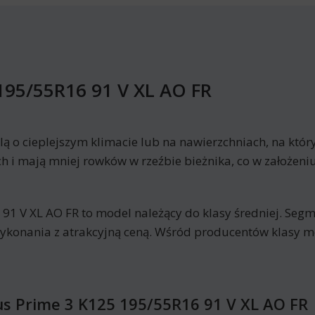
195/55R16 91 V XL AO FR
lą o cieplejszym klimacie lub na nawierzchniach, na któ
i mają mniej rowków w rzeźbie bieżnika, co w założeniu
 V XL AO FR to model należący do klasy średniej. Segm
wykonania z atrakcyjną ceną. Wśród producentów klasy 
s Prime 3 K125 195/55R16 91 V XL AO FR