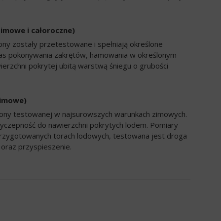
zimowe i całoroczne)
ony zostały przetestowane i spełniają określone
zas pokonywania zakrętów, hamowania w określonym
ierzchni pokrytej ubitą warstwą śniegu o grubości
zimowe)
opony testowanej w najsurowszych warunkach zimowych.
yczepność do nawierzchni pokrytych lodem. Pomiary
rzygotowanych torach lodowych, testowana jest droga
oraz przyspieszenie.