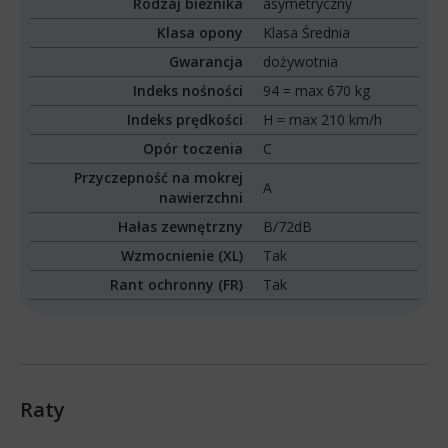
Rodzaj bieżnika
asymetryczny
Klasa opony
Klasa Średnia
Gwarancja
dożywotnia
Indeks nośności
94 = max 670 kg
Indeks prędkości
H = max 210 km/h
Opór toczenia
C
Przyczepność na mokrej
A
nawierzchni
Hałas zewnętrzny
B/72dB
Wzmocnienie (XL)
Tak
Rant ochronny (FR)
Tak
Raty