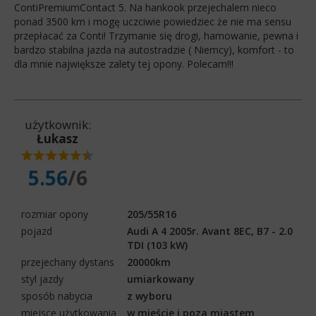
ContiPremiumContact 5. Na hankook przejechalem nieco
ponad 3500 km i mogę uczciwie powiedziec że nie ma sensu
przepłacać za Conti! Trzymanie się drogi, hamowanie, pewna i
bardzo stabilna jazda na autostradzie ( Niemcy), komfort - to
dla mnie największe zalety tej opony. Polecam!!!
użytkownik:
Łukasz
5.56
/6
rozmiar opony
205/55R16
pojazd
Audi A 4 2005r. Avant 8EC, B7 - 2.0
TDI (103 kW)
przejechany dystans
20000km
styl jazdy
umiarkowany
sposób nabycia
z wyboru
miejsce użytkowania
w mieście i poza miastem