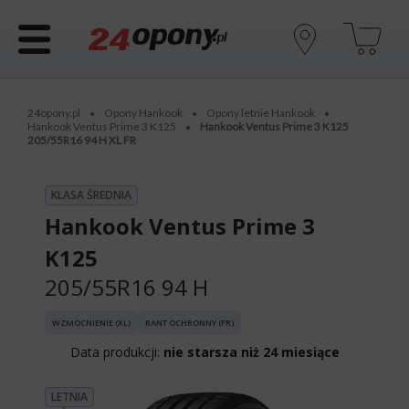
24opony.pl
Opony Hankook
Opony letnie Hankook
•
•
•
Hankook Ventus Prime 3 K125
Hankook Ventus Prime 3 K125
•
205/55R16 94 H XL FR
KLASA ŚREDNIA
Hankook Ventus Prime 3
K125
205/55R16 94 H
WZMOCNIENIE (XL)
RANT OCHRONNY (FR)
Data produkcji:
nie starsza niż 24 miesiące
LETNIA