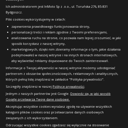
FAQ
Ich administratorem jest InMoto Sp z .o.o., ul. Toruńska 276, 85-831
Bydgoszcz.
Pliki cookies wykorzystujemy w celach:
OFICJALNY PARTNER
zapewnienia prawidłowego funkcjonowania strony,
personalizacji treści i reklam zgodnie z Twoimi preferencjami,
analizowania ruchu na stronie, co pozwala nam lepiej zrozumieć, w jaki
sposób korzystasz z naszej witryny,
marketingowych, dzięki nim zbieramy informacje o tym, jakie działania
podejmowałeś w naszej witrynie i na innych stronach internetowych,
aby wyświetlać reklamy dopasowane do Twoich zainteresowań.
Informacje o Twojej aktywności w naszej witrynie możemy udostępniać
partnerom z obszarów społecznościowych, reklamowych i analitycznych,
których pełną listę znajdziesz w zakładce "Polityka prywatności".
Szczegóły znajdziesz w naszej
Polityce prywatności
.
Jednym z naszych partnerów jest Google.
Dowiedz się, w jaki sposób
Google przetwarza Twoje dane osobowe.
Akceptując wszystkie cookies wyrażasz zgodę na używanie wszystkich
kategorii plików cookies oraz przetwarzanie danych osobowych
związanych z ich wykorzystaniem.
Odrzucając wszystkie cookies zgadzasz się wyłącznie na stosowanie