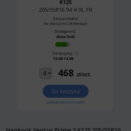
K125
205/55R16 94 H
XL FR
Data produkcji:
nie starsza niż 24 miesiące
Dostępność:
duża ilość
Doręczymy:
13.08-14.08
468
zł/szt.
Do koszyka
DARMOWA DOSTAWA
Hankook Ventus Prime 3 K125 205/55R16