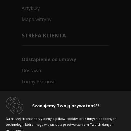
Artykuły
Mapa witryny
STREFA KLIENTA
Odstąpienie od umowy
Dostawa
Formy Płatności
Regulamin sklepu
Dlaczego warto kupić w 24opony.pl
Szanujemy Twoją prywatność!
Konkursy i promocje
Na naszej stronie korzystamy z plików cookies oraz innych podobnych
technologii, które mogą wiązać się z przetwarzaniem Twoich danych
Raty
osobowych.