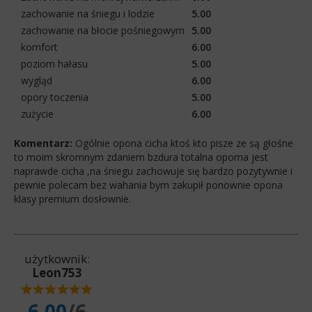
zachowanie na śniegu i lodzie
5.00
zachowanie na błocie pośniegowym
5.00
komfort
6.00
poziom hałasu
5.00
wygląd
6.00
opory toczenia
5.00
zużycie
6.00
Komentarz:
Ogólnie opona cicha ktoś kto pisze ze są głośne
to moim skromnym zdaniem bzdura totalna opoma jest
naprawde cicha ,na śniegu zachowuje się bardzo pozytywnie i
pewnie polecam bez wahania bym zakupił ponownie opona
klasy premium dosłownie.
użytkownik:
Leon753
6.00
/6