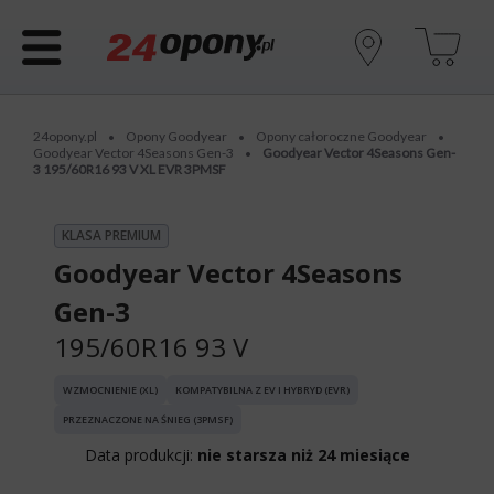
24opony.pl
Opony Goodyear
Opony całoroczne Goodyear
•
•
•
Goodyear Vector 4Seasons Gen-3
Goodyear Vector 4Seasons Gen-
•
3 195/60R16 93 V XL EVR 3PMSF
KLASA PREMIUM
Goodyear Vector 4Seasons
Gen-3
195/60R16 93 V
WZMOCNIENIE (XL)
KOMPATYBILNA Z EV I HYBRYD (EVR)
PRZEZNACZONE NA ŚNIEG (3PMSF)
Data produkcji:
nie starsza niż 24 miesiące