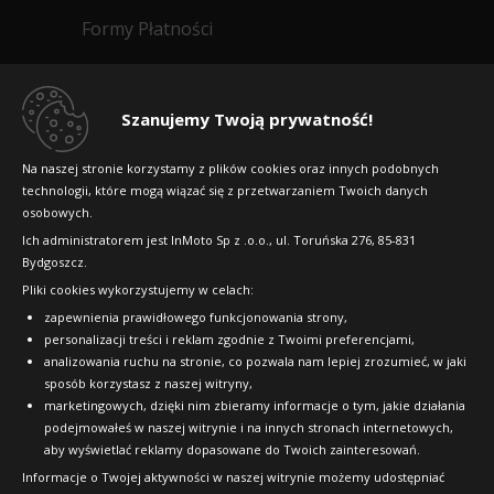
Formy Płatności
Regulamin sklepu
Dlaczego warto kupić w 24opony.pl
Szanujemy Twoją prywatność!
Konkursy i promocje
Na naszej stronie korzystamy z plików cookies oraz innych podobnych
technologii, które mogą wiązać się z przetwarzaniem Twoich danych
Raty
osobowych.
FAQ
Ich administratorem jest InMoto Sp z .o.o., ul. Toruńska 276, 85-831
Bydgoszcz.
Pliki cookies wykorzystujemy w celach:
OFICJALNY PARTNER
zapewnienia prawidłowego funkcjonowania strony,
personalizacji treści i reklam zgodnie z Twoimi preferencjami,
analizowania ruchu na stronie, co pozwala nam lepiej zrozumieć, w jaki
sposób korzystasz z naszej witryny,
marketingowych, dzięki nim zbieramy informacje o tym, jakie działania
podejmowałeś w naszej witrynie i na innych stronach internetowych,
aby wyświetlać reklamy dopasowane do Twoich zainteresowań.
Informacje o Twojej aktywności w naszej witrynie możemy udostępniać