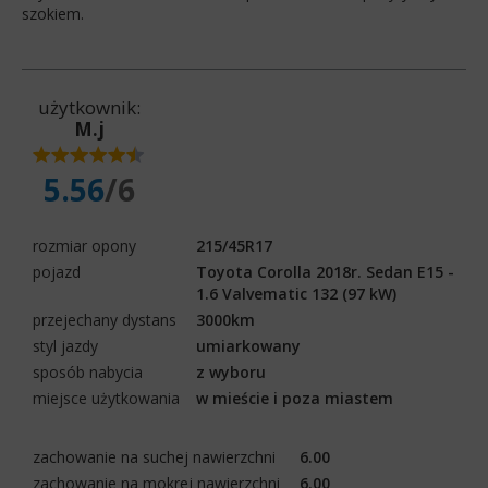
szokiem.
użytkownik:
M.j
5.56
/6
rozmiar opony
215/45R17
pojazd
Toyota Corolla 2018r. Sedan E15 -
1.6 Valvematic 132 (97 kW)
przejechany dystans
3000km
styl jazdy
umiarkowany
sposób nabycia
z wyboru
miejsce użytkowania
w mieście i poza miastem
zachowanie na suchej nawierzchni
6.00
zachowanie na mokrej nawierzchni
6.00