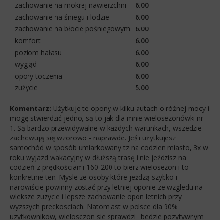
zachowanie na mokrej nawierzchni
6.00
zachowanie na śniegu i lodzie
6.00
zachowanie na błocie pośniegowym
6.00
komfort
6.00
poziom hałasu
6.00
wygląd
6.00
opory toczenia
6.00
zużycie
5.00
Komentarz:
Użytkuje te opony w kilku autach o różnej mocy i
mogę stwierdzić jedno, są to jak dla mnie wielosezonówki nr
1. Są bardzo przewidywalne w każdych warunkach, wszedzie
zachowują się wzorowo - naprawde. Jeśli użytkujesz
samochód w sposób umiarkowany tz na codzien miasto, 3x w
roku wyjazd wakacyjny w dłuższą trasę i nie jeździsz na
codzień z prędkościami 160-200 to bierz wielosezon i to
konkretnie ten. Mysle ze osoby które jeżdzą szybko i
narowiście powinny zostać przy letniej oponie ze wzgledu na
wieksze zuzycie i lepsze zachowanie opon letnich przy
wyzszych predkosciach. Natomiast w polsce dla 90%
uzytkownikow, wielosezon sie sprawdzi i bedzie pozytywnym