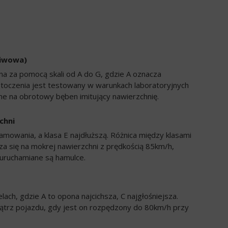
liwowa)
a za pomocą skali od A do G, gdzie A oznacza
 toczenia jest testowany w warunkach laboratoryjnych
e na obrotowy bęben imitujący nawierzchnię.
chni
amowania, a klasa E najdłuższą. Różnica między klasami
a się na mokrej nawierzchni z prędkością 85km/h,
uruchamiane są hamulce.
ch, gdzie A to opona najcichsza, C najgłośniejsza.
trz pojazdu, gdy jest on rozpędzony do 80km/h przy