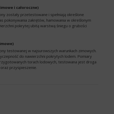
zimowe i całoroczne)
ony zostały przetestowane i spełniają określone
zas pokonywania zakrętów, hamowania w określonym
ierzchni pokrytej ubitą warstwą śniegu o grubości
zimowe)
opony testowanej w najsurowszych warunkach zimowych.
yczepność do nawierzchni pokrytych lodem. Pomiary
rzygotowanych torach lodowych, testowana jest droga
oraz przyspieszenie.