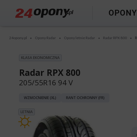
OPON
24opony.pl
Opony Radar
Opony letnie Radar
Radar RPX 800
R
•
•
•
•
KLASA EKONOMICZNA
Radar RPX 800
205/55R16 94 V
WZMOCNIENIE (XL)
RANT OCHRONNY (FR)
LETNIA