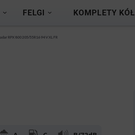
Y
FELGI
KOMPLETY KÓŁ
adar RPX 800 205/55R16 94 V XL FR
A
C
B/72dB