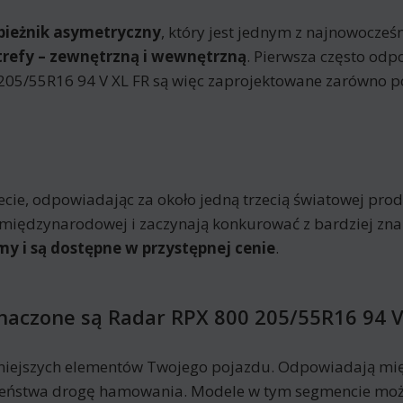
bieżnik asymetryczny
, który jest jednym z najnowocześ
trefy – zewnętrzną i wewnętrzną
. Pierwsza często od
05/55R16 94 V XL FR są więc zaprojektowane zarówno pod
e, odpowiadając za około jedną trzecią światowej produk
nie międzynarodowej i zaczynają konkurować z bardziej z
my i są dostępne w przystępnej cenie
.
znaczone są Radar RPX 800 205/55R16 94 V
niejszych elementów Twojego pojazdu. Odpowiadają mię
eczeństwa drogę hamowania. Modele w tym segmencie moż