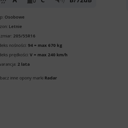
p:
Osobowe
zon:
Letnie
zmiar:
205/55R16
deks nośności:
94 = max 670 kg
deks prędkości:
V = max 240 km/h
arancja:
2 lata
bacz inne opony marki
Radar