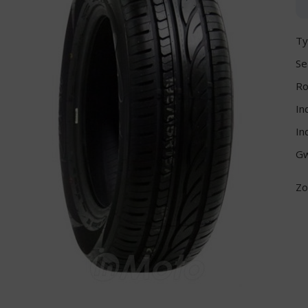
Ty
Se
Ro
In
In
Gw
Zo