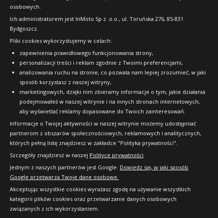
osobowych.
FAQ
Ich administratorem jest InMoto Sp z .o.o., ul. Toruńska 276, 85-831
Bydgoszcz.
Pliki cookies wykorzystujemy w celach:
OFICJALNY PARTNER
zapewnienia prawidłowego funkcjonowania strony,
personalizacji treści i reklam zgodnie z Twoimi preferencjami,
analizowania ruchu na stronie, co pozwala nam lepiej zrozumieć, w jaki
sposób korzystasz z naszej witryny,
marketingowych, dzięki nim zbieramy informacje o tym, jakie działania
podejmowałeś w naszej witrynie i na innych stronach internetowych,
aby wyświetlać reklamy dopasowane do Twoich zainteresowań.
Informacje o Twojej aktywności w naszej witrynie możemy udostępniać
partnerom z obszarów społecznościowych, reklamowych i analitycznych,
których pełną listę znajdziesz w zakładce "Polityka prywatności".
Szczegóły znajdziesz w naszej
Polityce prywatności
.
Jednym z naszych partnerów jest Google.
Dowiedz się, w jaki sposób
Google przetwarza Twoje dane osobowe.
Akceptując wszystkie cookies wyrażasz zgodę na używanie wszystkich
kategorii plików cookies oraz przetwarzanie danych osobowych
związanych z ich wykorzystaniem.