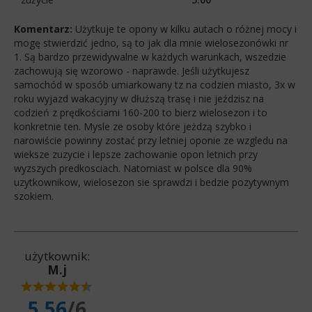
Komentarz:
Użytkuje te opony w kilku autach o różnej mocy i
mogę stwierdzić jedno, są to jak dla mnie wielosezonówki nr
1. Są bardzo przewidywalne w każdych warunkach, wszedzie
zachowują się wzorowo - naprawde. Jeśli użytkujesz
samochód w sposób umiarkowany tz na codzien miasto, 3x w
roku wyjazd wakacyjny w dłuższą trasę i nie jeździsz na
codzień z prędkościami 160-200 to bierz wielosezon i to
konkretnie ten. Mysle ze osoby które jeżdzą szybko i
narowiście powinny zostać przy letniej oponie ze wzgledu na
wieksze zuzycie i lepsze zachowanie opon letnich przy
wyzszych predkosciach. Natomiast w polsce dla 90%
uzytkownikow, wielosezon sie sprawdzi i bedzie pozytywnym
szokiem.
użytkownik:
M.j
5.56
/6