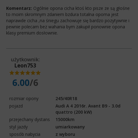
Komentarz:
Ogólnie opona cicha ktoś kto pisze ze są głośne
to moim skromnym zdaniem bzdura totalna opoma jest
naprawde cicha ,na śniegu zachowuje się bardzo pozytywnie i
pewnie polecam bez wahania bym zakupił ponownie opona
klasy premium dosłownie.
użytkownik:
Leon753
6.00
/6
rozmiar opony
245/40R18
pojazd
Audi A 4 2016r. Avant B9 - 3.0d
quattro (200 kW)
przejechany dystans
15000km
styl jazdy
umiarkowany
sposób nabycia
z wyboru