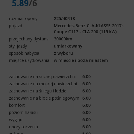
5.89
/6
rozmiar opony
225/40R18
pojazd
Mercedes-Benz CLA-KLASSE 2017r.
Coupe C117 - CLA 200 (115 kW)
przejechany dystans
30000km
styl jazdy
umiarkowany
sposób nabycia
z wyboru
miejsce użytkowania
w mieście i poza miastem
zachowanie na suchej nawierzchni
6.00
zachowanie na mokrej nawierzchni
6.00
zachowanie na śniegu i lodzie
6.00
zachowanie na błocie pośniegowym
6.00
komfort
6.00
poziom hałasu
6.00
wygląd
6.00
opory toczenia
6.00
zużycie
5.00