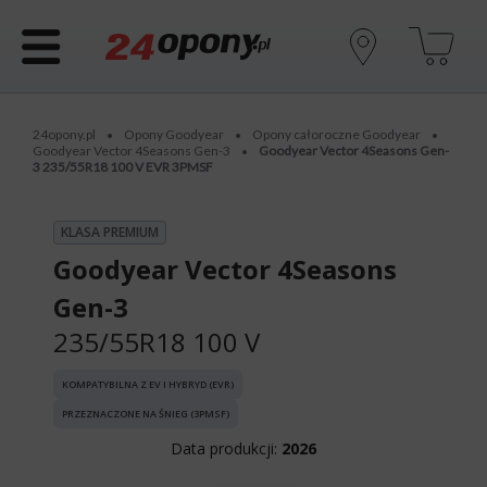
24opony.pl
Opony Goodyear
Opony całoroczne Goodyear
•
•
•
Goodyear Vector 4Seasons Gen-3
Goodyear Vector 4Seasons Gen-
•
3 235/55R18 100 V EVR 3PMSF
KLASA PREMIUM
Goodyear Vector 4Seasons
Gen-3
235/55R18 100 V
KOMPATYBILNA Z EV I HYBRYD (EVR)
PRZEZNACZONE NA ŚNIEG (3PMSF)
Data produkcji:
2026