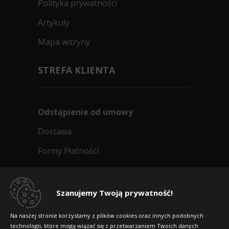
Polityka prywatności
Artykuły
Mapa witryny
STREFA KLIENTA
Odstąpienie od umowy
Dostawa
Formy Płatności
Regulamin sklepu
Dlaczego warto kupić w 24opony.pl
Szanujemy Twoją prywatność!
Konkursy i promocje
Na naszej stronie korzystamy z plików cookies oraz innych podobnych
technologii, które mogą wiązać się z przetwarzaniem Twoich danych
Raty