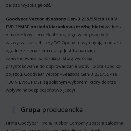
bardzo wysoką jakość.
Goodyear Vector 4Seasons Gen-3 235/55R18 100 V
EVR 3PMSF posiada kierunkową rzeźbę bieżnika
, która
ma określony kierunek obrotu, jego wzór przyjmuje
zazwyczaj kształt litery “V”. Opony te wymagają montażu
zgodnie z kierunkiem rotacji. Jest to bardziej
zaawansowana konstrukcja, którą wyróżnia
przystosowanie do odprowadzanie wody i błota spod kół
pojazdu. Goodyear Vector 4Seasons Gen-3 235/55R18
100 V EVR 3PMSF są solidnym wyborem, który dobrze
wpływa na bezpieczeństwo jazdy!
Grupa producencka
Firma Goodyear Tire & Rubber Company została założona
w 1898 roku przez Franka Seiberlinga. W latach