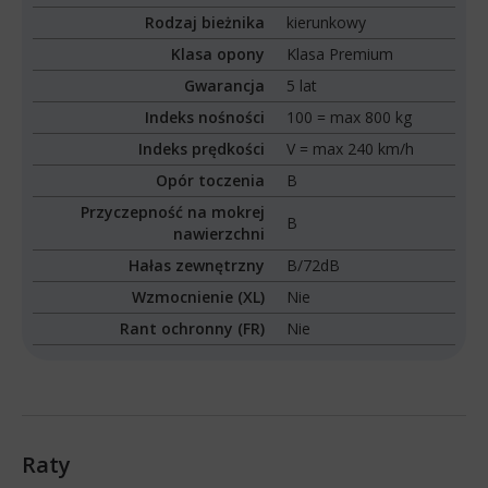
Rodzaj bieżnika
kierunkowy
Klasa opony
Klasa Premium
Gwarancja
5 lat
Indeks nośności
100 = max 800 kg
Indeks prędkości
V = max 240 km/h
Opór toczenia
B
Przyczepność na mokrej
B
nawierzchni
Hałas zewnętrzny
B/72dB
Wzmocnienie (XL)
Nie
Rant ochronny (FR)
Nie
Raty