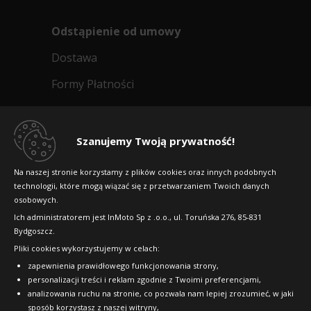
Odstąpienie od umowy
Dostawa
Formy Płatności
Regulamin sklepu
Dlaczego warto kupić w 24opony.pl
Szanujemy Twoją prywatność!
Konkursy i promocje
Na naszej stronie korzystamy z plików cookies oraz innych podobnych
technologii, które mogą wiązać się z przetwarzaniem Twoich danych
Raty
osobowych.
FAQ
Ich administratorem jest InMoto Sp z .o.o., ul. Toruńska 276, 85-831
Bydgoszcz.
Pliki cookies wykorzystujemy w celach:
OFICJALNY PARTNER
zapewnienia prawidłowego funkcjonowania strony,
personalizacji treści i reklam zgodnie z Twoimi preferencjami,
analizowania ruchu na stronie, co pozwala nam lepiej zrozumieć, w jaki
sposób korzystasz z naszej witryny,