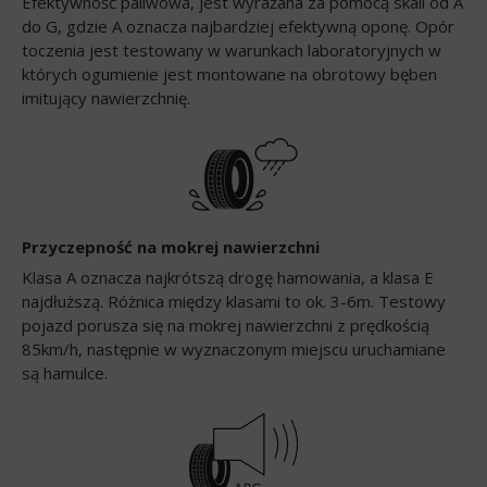
Efektywność paliwowa, jest wyrażana za pomocą skali od A
do G, gdzie A oznacza najbardziej efektywną oponę. Opór
toczenia jest testowany w warunkach laboratoryjnych w
których ogumienie jest montowane na obrotowy bęben
imitujący nawierzchnię.
Przyczepność na mokrej nawierzchni
Klasa A oznacza najkrótszą drogę hamowania, a klasa E
najdłuższą. Różnica między klasami to ok. 3-6m. Testowy
pojazd porusza się na mokrej nawierzchni z prędkością
85km/h, następnie w wyznaczonym miejscu uruchamiane
są hamulce.