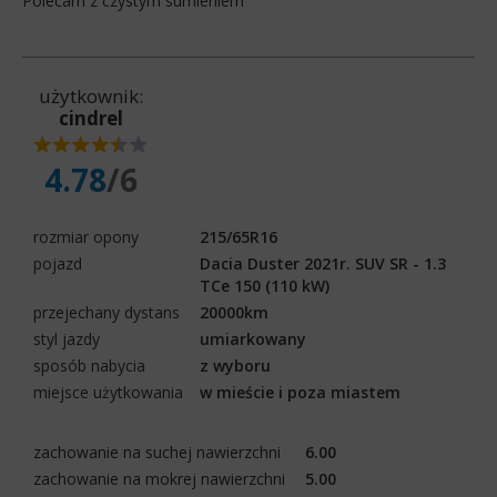
Polecam z czystym sumieniem
użytkownik:
cindrel
4.78
/6
rozmiar opony
215/65R16
pojazd
Dacia Duster 2021r. SUV SR - 1.3
TCe 150 (110 kW)
przejechany dystans
20000km
styl jazdy
umiarkowany
sposób nabycia
z wyboru
miejsce użytkowania
w mieście i poza miastem
zachowanie na suchej nawierzchni
6.00
zachowanie na mokrej nawierzchni
5.00