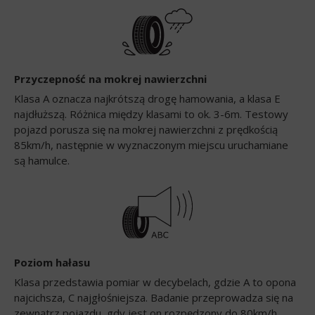
Przyczepność na mokrej nawierzchni
Klasa A oznacza najkrótszą drogę hamowania, a klasa E
najdłuższą. Różnica między klasami to ok. 3-6m. Testowy
pojazd porusza się na mokrej nawierzchni z prędkością
85km/h, następnie w wyznaczonym miejscu uruchamiane
są hamulce.
Poziom hałasu
Klasa przedstawia pomiar w decybelach, gdzie A to opona
najcichsza, C najgłośniejsza. Badanie przeprowadza się na
zewnątrz pojazdu, gdy jest on rozpędzony do 80km/h