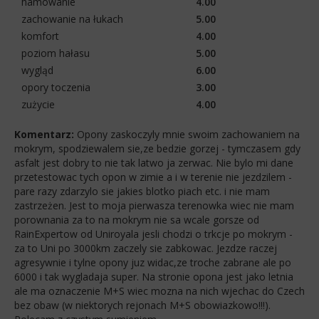
hamowanie
4.00
zachowanie na łukach
5.00
komfort
4.00
poziom hałasu
5.00
wygląd
6.00
opory toczenia
3.00
zużycie
4.00
Komentarz:
Opony zaskoczyly mnie swoim zachowaniem na
mokrym, spodziewalem sie,ze bedzie gorzej - tymczasem gdy
asfalt jest dobry to nie tak latwo ja zerwac. Nie bylo mi dane
przetestowac tych opon w zimie a i w terenie nie jezdzilem -
pare razy zdarzylo sie jakies blotko piach etc. i nie mam
zastrzeżen. Jest to moja pierwasza terenowka wiec nie mam
porownania za to na mokrym nie sa wcale gorsze od
RainExpertow od Uniroyala jesli chodzi o trkcje po mokrym -
za to Uni po 3000km zaczely sie zabkowac. Jezdze raczej
agresywnie i tylne opony juz widac,ze troche zabrane ale po
6000 i tak wygladaja super. Na stronie opona jest jako letnia
ale ma oznaczenie M+S wiec mozna na nich wjechac do Czech
bez obaw (w niektorych rejonach M+S obowiazkowo!!!).