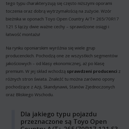
tego typu charakteryzują się często niższymi oporami
toczenia oraz dobrą wytrzymałością na zużycie. Wzór
bieżnika w oponach Toyo Open Country A/T+ 265/70R17
121 S łączy dwie ważne cechy – sprawdzone osiągi i
łatwość montażu!
Na rynku oponiarskim wyróżnia się wiele grup
producenckich. Pochodzą one ze wszystkich segmentów
jakościowych – od klasy ekonomicznej, aż po klasę
premium. W jej skład wchodzą
sprawdzeni producenci
z
różnych stron świata. Znaleźć tu można zarówno opony
pochodzące z Azji, Skandynawii, Stanów Zjednoczonych
oraz Bliskiego Wschodu.
Dla jakiego typu pojazdu
przeznaczone są Toyo Open
Country A/T+ 265/70R17 121 S?