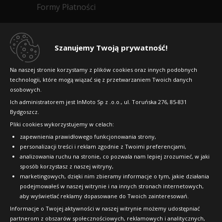
Formy Płatności
Regulamin sklepu
Dlaczego warto kupić w 24opony.pl
Szanujemy Twoją prywatność!
Konkursy i promocje
Na naszej stronie korzystamy z plików cookies oraz innych podobnych
technologii, które mogą wiązać się z przetwarzaniem Twoich danych
Raty
osobowych.
FAQ
Ich administratorem jest InMoto Sp z .o.o., ul. Toruńska 276, 85-831
Bydgoszcz.
Pliki cookies wykorzystujemy w celach:
OFICJALNY PARTNER
zapewnienia prawidłowego funkcjonowania strony,
personalizacji treści i reklam zgodnie z Twoimi preferencjami,
analizowania ruchu na stronie, co pozwala nam lepiej zrozumieć, w jaki
sposób korzystasz z naszej witryny,
marketingowych, dzięki nim zbieramy informacje o tym, jakie działania
podejmowałeś w naszej witrynie i na innych stronach internetowych,
aby wyświetlać reklamy dopasowane do Twoich zainteresowań.
Informacje o Twojej aktywności w naszej witrynie możemy udostępniać
partnerom z obszarów społecznościowych, reklamowych i analitycznych,