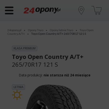
24opony.pl
Opony Toyo
Opony letnie Toyo
Toyo Open
•
•
•
Country A/T+
Toyo Open Country A/T+ 265/70R17 121 S
•
KLASA PREMIUM
Toyo Open Country A/T+
265/70R17 121 S
Data produkcji:
nie starsza niż 24 miesiące
LETNIA