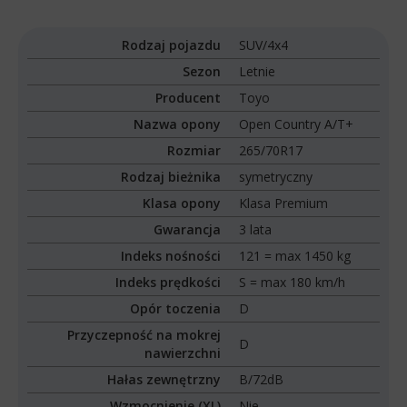
Rodzaj pojazdu
SUV/4x4
Sezon
Letnie
Producent
Toyo
Nazwa opony
Open Country A/T+
Rozmiar
265/70R17
Rodzaj bieżnika
symetryczny
Klasa opony
Klasa Premium
Gwarancja
3 lata
Indeks nośności
121 = max 1450 kg
Indeks prędkości
S = max 180 km/h
Opór toczenia
D
Przyczepność na mokrej
D
nawierzchni
Hałas zewnętrzny
B/72dB
Wzmocnienie (XL)
Nie