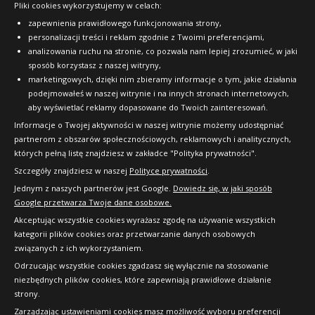
Pliki cookies wykorzystujemy w celach:
OFICJALNY PARTNER
zapewnienia prawidłowego funkcjonowania strony,
personalizacji treści i reklam zgodnie z Twoimi preferencjami,
analizowania ruchu na stronie, co pozwala nam lepiej zrozumieć, w jaki
sposób korzystasz z naszej witryny,
marketingowych, dzięki nim zbieramy informacje o tym, jakie działania
podejmowałeś w naszej witrynie i na innych stronach internetowych,
aby wyświetlać reklamy dopasowane do Twoich zainteresowań.
Informacje o Twojej aktywności w naszej witrynie możemy udostępniać
partnerom z obszarów społecznościowych, reklamowych i analitycznych,
których pełną listę znajdziesz w zakładce "Polityka prywatności".
Szczegóły znajdziesz w naszej
Polityce prywatności
.
Jednym z naszych partnerów jest Google.
Dowiedz się, w jaki sposób
Google przetwarza Twoje dane osobowe.
Akceptując wszystkie cookies wyrażasz zgodę na używanie wszystkich
kategorii plików cookies oraz przetwarzanie danych osobowych
związanych z ich wykorzystaniem.
Odrzucając wszystkie cookies zgadzasz się wyłącznie na stosowanie
niezbędnych plików cookies, które zapewniają prawidłowe działanie
strony.
Copyright © 2010-2026 24opony.pl. Wszelkie
Zarządzając ustawieniami cookies masz możliwość wyboru preferencji