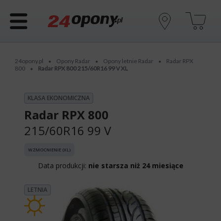
24opony.pl
Opony Radar
Opony letnie Radar
Radar RPX
•
•
•
800
Radar RPX 800 215/60R16 99 V XL
•
KLASA EKONOMICZNA
Radar RPX 800
215/60R16 99 V
WZMOCNIENIE (XL)
Data produkcji:
nie starsza niż 24 miesiące
LETNIA