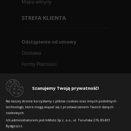
Mapa witryny
STREFA KLIENTA
Odstąpienie od umowy
Dostawa
Formy Płatności
Regulamin sklepu
Dlaczego warto kupić w 24opony.pl
Szanujemy Twoją prywatność!
Konkursy i promocje
Na naszej stronie korzystamy z plików cookies oraz innych podobnych
technologii, które mogą wiązać się z przetwarzaniem Twoich danych
Raty
osobowych.
FAQ
Ich administratorem jest InMoto Sp z .o.o., ul. Toruńska 276, 85-831
Bydgoszcz.