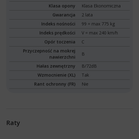
Klasa opony
Klasa Ekonomiczna
Gwarancja
2 lata
Indeks nośności
99 = max 775 kg
Indeks prędkości
V = max 240 km/h
Opór toczenia
C
Przyczepność na mokrej
B
nawierzchni
Hałas zewnętrzny
B/72dB
Wzmocnienie (XL)
Tak
Rant ochronny (FR)
Nie
Raty