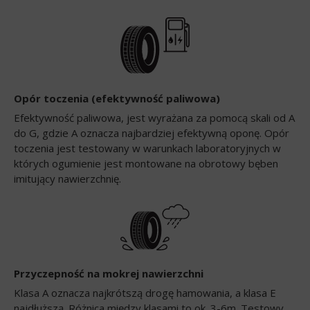
Opór toczenia (efektywność paliwowa)
Efektywność paliwowa, jest wyrażana za pomocą skali od A
do G, gdzie A oznacza najbardziej efektywną oponę. Opór
toczenia jest testowany w warunkach laboratoryjnych w
których ogumienie jest montowane na obrotowy bęben
imitujący nawierzchnię.
Przyczepność na mokrej nawierzchni
Klasa A oznacza najkrótszą drogę hamowania, a klasa E
najdłuższą. Różnica między klasami to ok. 3-6m. Testowy