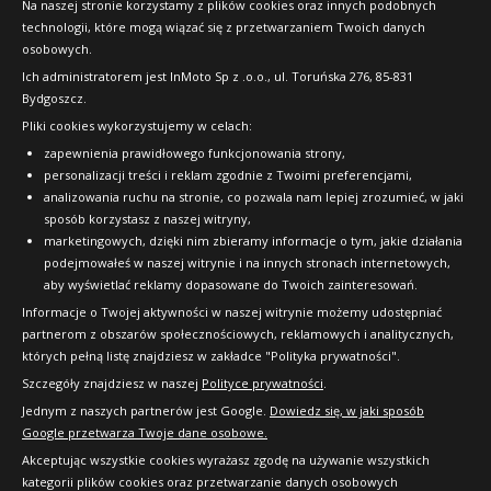
Na naszej stronie korzystamy z plików cookies oraz innych podobnych
technologii, które mogą wiązać się z przetwarzaniem Twoich danych
Raty
osobowych.
FAQ
Ich administratorem jest InMoto Sp z .o.o., ul. Toruńska 276, 85-831
Bydgoszcz.
Pliki cookies wykorzystujemy w celach:
OFICJALNY PARTNER
zapewnienia prawidłowego funkcjonowania strony,
personalizacji treści i reklam zgodnie z Twoimi preferencjami,
analizowania ruchu na stronie, co pozwala nam lepiej zrozumieć, w jaki
sposób korzystasz z naszej witryny,
marketingowych, dzięki nim zbieramy informacje o tym, jakie działania
podejmowałeś w naszej witrynie i na innych stronach internetowych,
aby wyświetlać reklamy dopasowane do Twoich zainteresowań.
Informacje o Twojej aktywności w naszej witrynie możemy udostępniać
partnerom z obszarów społecznościowych, reklamowych i analitycznych,
których pełną listę znajdziesz w zakładce "Polityka prywatności".
Szczegóły znajdziesz w naszej
Polityce prywatności
.
Jednym z naszych partnerów jest Google.
Dowiedz się, w jaki sposób
Google przetwarza Twoje dane osobowe.
Akceptując wszystkie cookies wyrażasz zgodę na używanie wszystkich
kategorii plików cookies oraz przetwarzanie danych osobowych