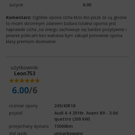
zużycie
6.00
Komentarz:
Ogólnie opona cicha ktoś kto pisze ze są głośne
to moim skromnym zdaniem bzdura totalna opoma jest
naprawde cicha ,na śniegu zachowuje się bardzo pozytywnie i
pewnie polecam bez wahania bym zakupił ponownie opona
klasy premium dosłownie.
użytkownik:
Leon753
6.00
/6
rozmiar opony
245/40R18
pojazd
Audi A 4 2016r. Avant B9 - 3.0d
quattro (200 kW)
przejechany dystans
15000km
styl jazdy
umiarkowany