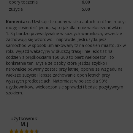
opory toczenia
6.00
zużycie
5.00
Komentarz:
Użytkuje te opony w kilku autach o różnej mocy i
mogę stwierdzić jedno, są to jak dla mnie wielosezonówki nr
1. Są bardzo przewidywalne w każdych warunkach, wszedzie
zachowują się wzorowo - naprawde. Jeśli użytkujesz
samochód w sposób umiarkowany tz na codzien miasto, 3x w
roku wyjazd wakacyjny w dłuższą trasę i nie jeździsz na
codzień z prędkościami 160-200 to bierz wielosezon i to
konkretnie ten. Mysle ze osoby które jeżdzą szybko i
narowiście powinny zostać przy letniej oponie ze wzgledu na
wieksze zuzycie i lepsze zachowanie opon letnich przy
wyzszych predkosciach. Natomiast w polsce dla 90%
uzytkownikow, wielosezon sie sprawdzi i bedzie pozytywnym
szokiem.
użytkownik:
M.j