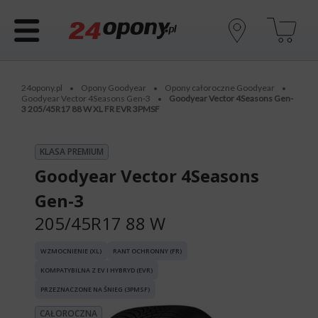
24opony.pl
Opony Goodyear
Opony całoroczne Goodyear
•
•
•
Goodyear Vector 4Seasons Gen-3
Goodyear Vector 4Seasons Gen-
•
3 205/45R17 88 W XL FR EVR 3PMSF
KLASA PREMIUM
Goodyear Vector 4Seasons
Gen-3
205/45R17 88 W
WZMOCNIENIE (XL)
RANT OCHRONNY (FR)
KOMPATYBILNA Z EV I HYBRYD (EVR)
PRZEZNACZONE NA ŚNIEG (3PMSF)
CAŁOROCZNA