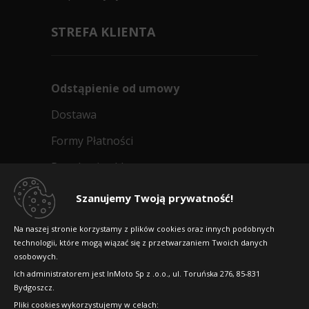
STREFA KLIENTA
Odstąpienie od umowy
Dostawa
Formy Płatności
Regulamin sklepu
Dlaczego warto kupić w 24opony.pl
Szanujemy Twoją prywatność!
Konkursy i promocje
Na naszej stronie korzystamy z plików cookies oraz innych podobnych
technologii, które mogą wiązać się z przetwarzaniem Twoich danych
Raty
osobowych.
FAQ
Ich administratorem jest InMoto Sp z .o.o., ul. Toruńska 276, 85-831
Bydgoszcz.
Pliki cookies wykorzystujemy w celach: