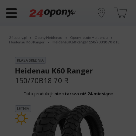
24opony.pl
Opony Heidenau
Opony letnie Heidenau
•
•
•
Heidenau K60 Ranger
Heidenau K60 Ranger 150/70B18 70 R TL
•
KLASA ŚREDNIA
Heidenau K60 Ranger
150/70B18 70 R
Data produkcji:
nie starsza niż 24 miesiące
LETNIA