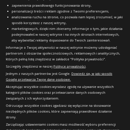
OFICJALNY PARTNER
zapewnienia prawidłowego funkcjonowania strony,
personalizacji treści i reklam zgodnie z Twoimi preferencjami,
analizowania ruchu na stronie, co pozwala nam lepiej zrozumieć, w jaki
sposób korzystasz z naszej witryny,
marketingowych, dzięki nim zbieramy informacje o tym, jakie działania
podejmowałeś w naszej witrynie i na innych stronach internetowych,
aby wyświetlać reklamy dopasowane do Twoich zainteresowań.
Informacje o Twojej aktywności w naszej witrynie możemy udostępniać
partnerom z obszarów społecznościowych, reklamowych i analitycznych,
których pełną listę znajdziesz w zakładce "Polityka prywatności".
Szczegóły znajdziesz w naszej
Polityce prywatności
.
Jednym z naszych partnerów jest Google.
Dowiedz się, w jaki sposób
Google przetwarza Twoje dane osobowe.
Akceptując wszystkie cookies wyrażasz zgodę na używanie wszystkich
kategorii plików cookies oraz przetwarzanie danych osobowych
związanych z ich wykorzystaniem.
Odrzucając wszystkie cookies zgadzasz się wyłącznie na stosowanie
niezbędnych plików cookies, które zapewniają prawidłowe działanie
strony.
Copyright © 2010-2026 24opony.pl. Wszelkie
Zarządzając ustawieniami cookies masz możliwość wyboru preferencji
prawa zastrzeżone.