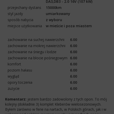
DA3,DB3 - 2.0 16V (107 kW)
przejechany dystans
15000km
styl jazdy
umiarkowany
sposób nabycia
z wyboru
miejsce użytkowania
w mieście i poza miastem
zachowanie na suchej nawierzchni
6.00
zachowanie na mokrej nawierzchni
6.00
zachowanie na śniegu i lodzie
6.00
zachowanie na błocie pośniegowym
6.00
komfort
6.00
poziom hałasu
6.00
wygląd
6.00
opory toczenia
6.00
zużycie
6.00
Komentarz:
jestem bardzo zadowolony z tych opon. To mój
kolejny (dokładnie 3) komplet Kleberów wielosezonowych.
Byłem zarówno w ferie na nartach, w Polskich górach, jak i w