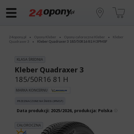
24opony.pl
Opony Kleber
Opony całoroczne Kleber
Kleber
•
•
•
Quadraxer 3
Kleber Quadraxer 3 185/50R16 81 H 3PMSF
•
KLASA ŚREDNIA
Kleber Quadraxer 3
185/50R16 81 H
MARKA KONCERNU
PRZEZNACZONE NA ŚNIEG (3PMSF)
Data produkcji:
2025/2026, produkcja: Polska
CAŁOROCZNA