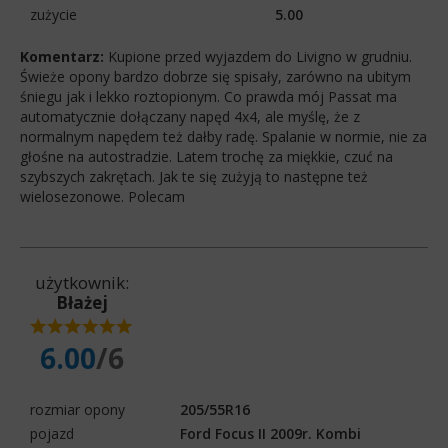
zużycie
5.00
Komentarz:
Kupione przed wyjazdem do Livigno w grudniu.
Świeże opony bardzo dobrze się spisały, zarówno na ubitym
śniegu jak i lekko roztopionym. Co prawda mój Passat ma
automatycznie dołączany napęd 4x4, ale myślę, że z
normalnym napędem też dałby radę. Spalanie w normie, nie za
głośne na autostradzie. Latem trochę za miękkie, czuć na
szybszych zakrętach. Jak te się zużyją to następne też
wielosezonowe. Polecam
użytkownik:
Błażej
6.00
/6
rozmiar opony
205/55R16
pojazd
Ford Focus II 2009r. Kombi