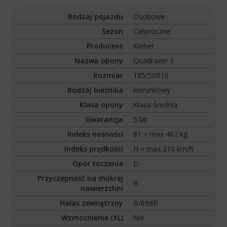
Rodzaj pojazdu
Osobowe
Sezon
Całoroczne
Producent
Kleber
Nazwa opony
Quadraxer 3
Rozmiar
185/50R16
Rodzaj bieżnika
kierunkowy
Klasa opony
Klasa Średnia
Gwarancja
5 lat
Indeks nośności
81 = max 462 kg
Indeks prędkości
H = max 210 km/h
Opór toczenia
D
Przyczepność na mokrej
B
nawierzchni
Hałas zewnętrzny
B/69dB
Wzmocnienie (XL)
Nie