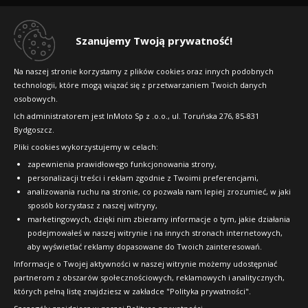
Regulamin sklepu
Dlaczego warto kupić w 24opony.pl
Szanujemy Twoją prywatność!
Konkursy i promocje
Na naszej stronie korzystamy z plików cookies oraz innych podobnych
technologii, które mogą wiązać się z przetwarzaniem Twoich danych
Raty
osobowych.
FAQ
Ich administratorem jest InMoto Sp z .o.o., ul. Toruńska 276, 85-831
Bydgoszcz.
Pliki cookies wykorzystujemy w celach:
OFICJALNY PARTNER
zapewnienia prawidłowego funkcjonowania strony,
personalizacji treści i reklam zgodnie z Twoimi preferencjami,
analizowania ruchu na stronie, co pozwala nam lepiej zrozumieć, w jaki
sposób korzystasz z naszej witryny,
marketingowych, dzięki nim zbieramy informacje o tym, jakie działania
podejmowałeś w naszej witrynie i na innych stronach internetowych,
aby wyświetlać reklamy dopasowane do Twoich zainteresowań.
Informacje o Twojej aktywności w naszej witrynie możemy udostępniać
partnerom z obszarów społecznościowych, reklamowych i analitycznych,
których pełną listę znajdziesz w zakładce "Polityka prywatności".