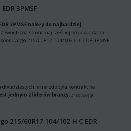
C EDR 3PMSF
EDR 3PMSF należy do najbardziej
 Zewnętrzna strona najczęściej odpowiada za
easons Cargo 215/60R17 104/102 H C EDR 3PMSF
 dwudziestych firma zdobyła kontrakt na
st jednym z liderów branży
, zrzeszając
rgo 215/60R17 104/102 H C EDR