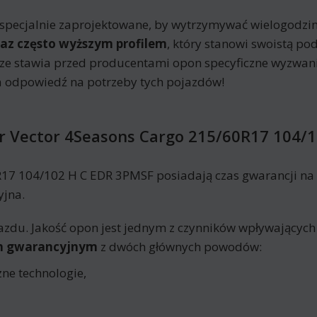
cjalnie zaprojektowane, by wytrzymywać wielogodzinną
raz często wyższym profilem
, który stanowi swoistą po
cze stawia przed producentami opon specyficzne wyzwan
 odpowiedź na potrzeby tych pojazdów!
 Vector 4Seasons Cargo 215/60R17 104/
 104/102 H C EDR 3PMSF posiadają czas gwarancji na ok
yjna.
azdu. Jakość opon jest jednym z czynników wpływających
em gwarancyjnym
z dwóch głównych powodów:
ne technologie,