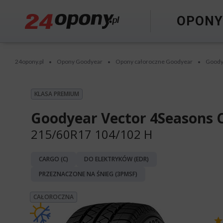
OPON
24opony.pl
Opony Goodyear
Opony całoroczne Goodyear
Goody
•
•
•
KLASA PREMIUM
Goodyear Vector 4Seasons 
215/60R17 104/102 H
CARGO (C)
DO ELEKTRYKÓW (EDR)
PRZEZNACZONE NA ŚNIEG (3PMSF)
CAŁOROCZNA