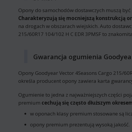
Opony do samochodów dostawczych muszą być spe
Charakteryzują się mocniejszą konstrukcją o
na drogach w obszarach wiejskich. Auto dostaw
215/60R17 104/102 H C EDR 3PMSF to znakomita
Gwarancja ogumienia Goodyear
Opony Goodyear Vector 4Seasons Cargo 215/60R17
określa producent opony zawiera karta gwaranc
Ogumienie to jedna z najważniejszych części poj
premium
cechują się często dłuższym okres
w oponach klasy premium stosowane są licz
opony premium prezentują wysoką jakość.