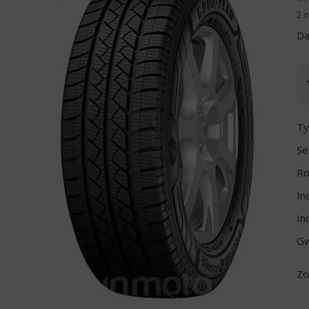
2 o
Da
Ty
Se
Ro
In
In
Gw
Zo