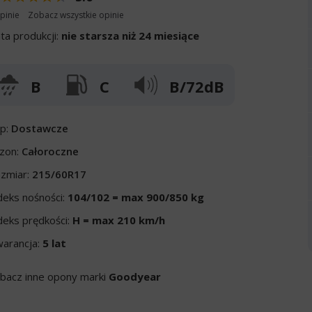
pinie
Zobacz wszystkie opinie
ta produkcji:
nie starsza niż 24 miesiące
B
C
B/72dB
p:
Dostawcze
zon:
Całoroczne
zmiar:
215/60R17
deks nośności:
104/102 = max 900/850 kg
deks prędkości:
H = max 210 km/h
arancja:
5 lat
bacz inne opony marki
Goodyear