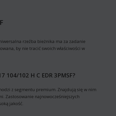
F
niwersalna rzeźba bieżnika ma za zadanie
wana, by nie tracić swoich właściwości w
17 104/102 H C EDR 3PMSF?
hodzi z segmentu premium. Znajdują się w nim
ymi. Zastosowanie najnowocześniejszych
oką jakość.