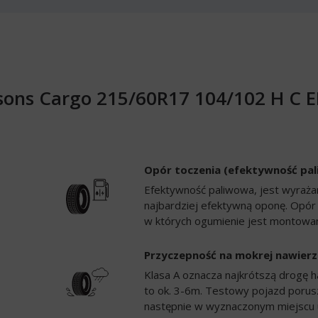
asons Cargo 215/60R17 104/102 H C 
Opór toczenia (efektywność pa
Efektywność paliwowa, jest wyrażan
najbardziej efektywną oponę. Opór
w których ogumienie jest montowan
Przyczepność na mokrej nawierz
Klasa A oznacza najkrótszą drogę h
to ok. 3-6m. Testowy pojazd porusz
następnie w wyznaczonym miejscu 