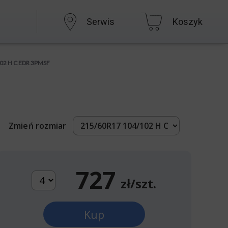
Serwis
Koszyk
102 H C EDR 3PMSF
Zmień rozmiar
727
zł/szt.
Kup