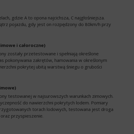
ch, gdzie A to opona najcichsza, C najgłośniejsza.
trz pojazdu, gdy jest on rozpędzony do 80km/h przy
zimowe i całoroczne)
ony zostały przetestowane i spełniają określone
zas pokonywania zakrętów, hamowania w określonym
ierzchni pokrytej ubitą warstwą śniegu o grubości
zimowe)
opony testowanej w najsurowszych warunkach zimowych.
yczepność do nawierzchni pokrytych lodem. Pomiary
rzygotowanych torach lodowych, testowana jest droga
oraz przyspieszenie.