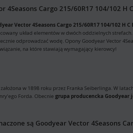
tor 4Seasons Cargo 215/60R17 104/102 H 
year Vector 4Seasons Cargo 215/60R17 104/102 H C 
nicowany układ elementów w dwóch oddzielnych strefach.
kutecznie odprowadzać wodę. Opony Goodyear Vector 4S
iązanie, na które stawiają wymagający kierowcy!
ałożona w 1898 roku przez Franka Seiberlinga. W latach
nry'ego Forda. Obecnie
grupa producencka Goodyear je
znaczone są Goodyear Vector 4Seasons Ca