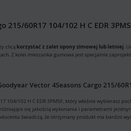
go 215/60R17 104/102 H C EDR 3PMS
zy chcą
korzystać z zalet opony zimowej lub letniej
. U
ch. Z kolei mieszanka gumowa jest specjalnie zaprojekto
Goodyear Vector 4Seasons Cargo 215/60R
7 104/102 H C EDR 3PMSF, który właśnie wybierasz poc
yróżniające się jakością wykonania i parametrami jezdn
ducenta świadczą, że otrzymany produkt ma bardzo wys