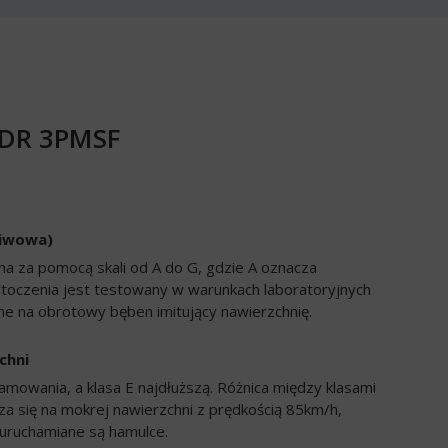
EDR 3PMSF
liwowa)
a za pomocą skali od A do G, gdzie A oznacza
 toczenia jest testowany w warunkach laboratoryjnych
e na obrotowy bęben imitujący nawierzchnię.
chni
amowania, a klasa E najdłuższą. Różnica między klasami
a się na mokrej nawierzchni z prędkością 85km/h,
uruchamiane są hamulce.