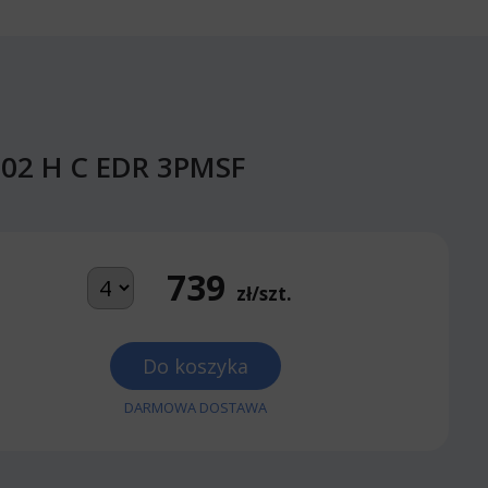
102 H C EDR 3PMSF
739
zł/szt.
Do koszyka
DARMOWA DOSTAWA