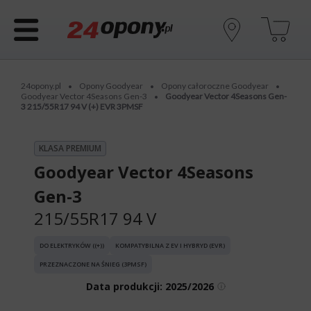
24opony.pl
Opony Goodyear
Opony całoroczne Goodyear
•
•
•
Goodyear Vector 4Seasons Gen-3
Goodyear Vector 4Seasons Gen-
•
3 215/55R17 94 V (+) EVR 3PMSF
KLASA PREMIUM
Goodyear Vector 4Seasons
Gen-3
215/55R17 94 V
DO ELEKTRYKÓW ((+))
KOMPATYBILNA Z EV I HYBRYD (EVR)
PRZEZNACZONE NA ŚNIEG (3PMSF)
Data produkcji:
2025/2026