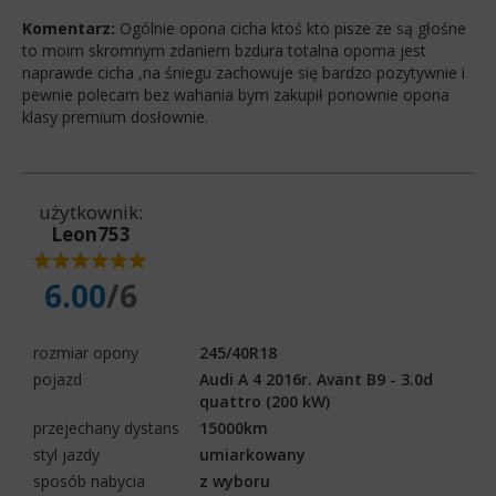
Komentarz:
Ogólnie opona cicha ktoś kto pisze ze są głośne
to moim skromnym zdaniem bzdura totalna opoma jest
naprawde cicha ,na śniegu zachowuje się bardzo pozytywnie i
pewnie polecam bez wahania bym zakupił ponownie opona
klasy premium dosłownie.
użytkownik:
Leon753
6.00
/6
rozmiar opony
245/40R18
pojazd
Audi A 4 2016r. Avant B9 - 3.0d
quattro (200 kW)
przejechany dystans
15000km
styl jazdy
umiarkowany
sposób nabycia
z wyboru