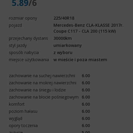
5.89
/6
rozmiar opony
225/40R18
pojazd
Mercedes-Benz CLA-KLASSE 2017r.
Coupe C117 - CLA 200 (115 kW)
przejechany dystans
30000km
styl jazdy
umiarkowany
sposób nabycia
z wyboru
miejsce użytkowania
w mieście i poza miastem
zachowanie na suchej nawierzchni
6.00
zachowanie na mokrej nawierzchni
6.00
zachowanie na śniegu i lodzie
6.00
zachowanie na błocie pośniegowym
6.00
komfort
6.00
poziom hałasu
6.00
wygląd
6.00
opory toczenia
6.00
zużycie
5.00