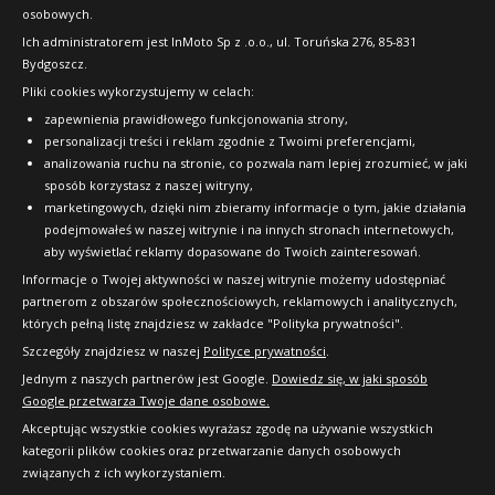
osobowych.
FAQ
Ich administratorem jest InMoto Sp z .o.o., ul. Toruńska 276, 85-831
Bydgoszcz.
Pliki cookies wykorzystujemy w celach:
OFICJALNY PARTNER
zapewnienia prawidłowego funkcjonowania strony,
personalizacji treści i reklam zgodnie z Twoimi preferencjami,
analizowania ruchu na stronie, co pozwala nam lepiej zrozumieć, w jaki
sposób korzystasz z naszej witryny,
marketingowych, dzięki nim zbieramy informacje o tym, jakie działania
podejmowałeś w naszej witrynie i na innych stronach internetowych,
aby wyświetlać reklamy dopasowane do Twoich zainteresowań.
Informacje o Twojej aktywności w naszej witrynie możemy udostępniać
partnerom z obszarów społecznościowych, reklamowych i analitycznych,
których pełną listę znajdziesz w zakładce "Polityka prywatności".
Szczegóły znajdziesz w naszej
Polityce prywatności
.
Jednym z naszych partnerów jest Google.
Dowiedz się, w jaki sposób
Google przetwarza Twoje dane osobowe.
Akceptując wszystkie cookies wyrażasz zgodę na używanie wszystkich
kategorii plików cookies oraz przetwarzanie danych osobowych
związanych z ich wykorzystaniem.