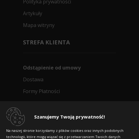
Polityka prywatności
Artykuły
Mapa witryny
STREFA KLIENTA
Odstąpienie od umowy
Dostawa
Formy Płatności
Regulamin sklepu
Dlaczego warto kupić w 24opony.pl
Szanujemy Twoją prywatność!
Konkursy i promocje
Na naszej stronie korzystamy z plików cookies oraz innych podobnych
technologii, które mogą wiązać się z przetwarzaniem Twoich danych
Raty