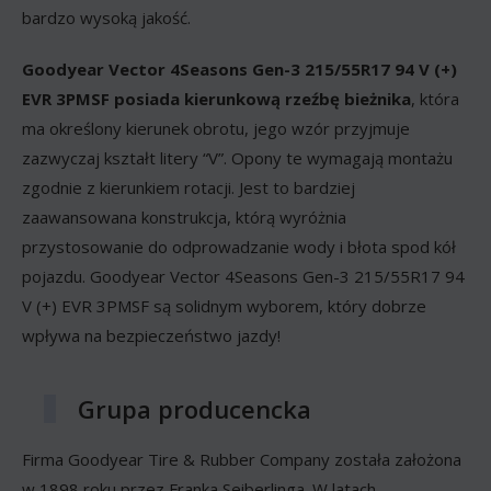
bardzo wysoką jakość.
Goodyear Vector 4Seasons Gen-3 215/55R17 94 V (+)
EVR 3PMSF posiada kierunkową rzeźbę bieżnika
, która
ma określony kierunek obrotu, jego wzór przyjmuje
zazwyczaj kształt litery “V”. Opony te wymagają montażu
zgodnie z kierunkiem rotacji. Jest to bardziej
zaawansowana konstrukcja, którą wyróżnia
przystosowanie do odprowadzanie wody i błota spod kół
pojazdu. Goodyear Vector 4Seasons Gen-3 215/55R17 94
V (+) EVR 3PMSF są solidnym wyborem, który dobrze
wpływa na bezpieczeństwo jazdy!
Grupa producencka
Firma Goodyear Tire & Rubber Company została założona
w 1898 roku przez Franka Seiberlinga. W latach