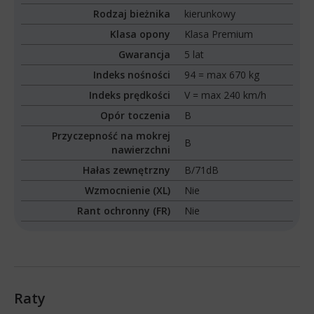
Rodzaj bieżnika
kierunkowy
Klasa opony
Klasa Premium
Gwarancja
5 lat
Indeks nośności
94 = max 670 kg
Indeks prędkości
V = max 240 km/h
Opór toczenia
B
Przyczepność na mokrej
B
nawierzchni
Hałas zewnętrzny
B/71dB
Wzmocnienie (XL)
Nie
Rant ochronny (FR)
Nie
Raty