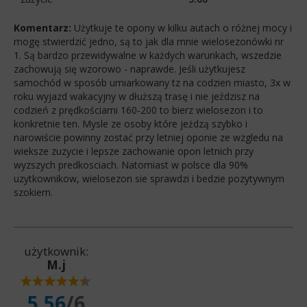
Komentarz:
Użytkuje te opony w kilku autach o różnej mocy i
mogę stwierdzić jedno, są to jak dla mnie wielosezonówki nr
1. Są bardzo przewidywalne w każdych warunkach, wszedzie
zachowują się wzorowo - naprawde. Jeśli użytkujesz
samochód w sposób umiarkowany tz na codzien miasto, 3x w
roku wyjazd wakacyjny w dłuższą trasę i nie jeździsz na
codzień z prędkościami 160-200 to bierz wielosezon i to
konkretnie ten. Mysle ze osoby które jeżdzą szybko i
narowiście powinny zostać przy letniej oponie ze wzgledu na
wieksze zuzycie i lepsze zachowanie opon letnich przy
wyzszych predkosciach. Natomiast w polsce dla 90%
uzytkownikow, wielosezon sie sprawdzi i bedzie pozytywnym
szokiem.
użytkownik:
M.j
5.56
/6