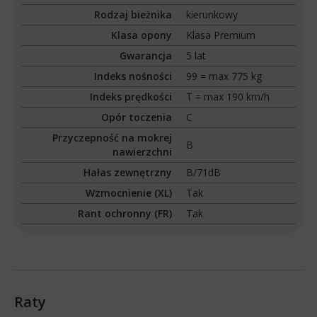
Rodzaj bieżnika
kierunkowy
Klasa opony
Klasa Premium
Gwarancja
5 lat
Indeks nośności
99 = max 775 kg
Indeks prędkości
T = max 190 km/h
Opór toczenia
C
Przyczepność na mokrej
B
nawierzchni
Hałas zewnętrzny
B/71dB
Wzmocnienie (XL)
Tak
Rant ochronny (FR)
Tak
Raty