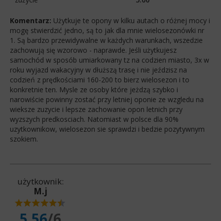
Komentarz:
Użytkuje te opony w kilku autach o różnej mocy i
mogę stwierdzić jedno, są to jak dla mnie wielosezonówki nr
1. Są bardzo przewidywalne w każdych warunkach, wszedzie
zachowują się wzorowo - naprawde. Jeśli użytkujesz
samochód w sposób umiarkowany tz na codzien miasto, 3x w
roku wyjazd wakacyjny w dłuższą trasę i nie jeździsz na
codzień z prędkościami 160-200 to bierz wielosezon i to
konkretnie ten. Mysle ze osoby które jeżdzą szybko i
narowiście powinny zostać przy letniej oponie ze wzgledu na
wieksze zuzycie i lepsze zachowanie opon letnich przy
wyzszych predkosciach. Natomiast w polsce dla 90%
uzytkownikow, wielosezon sie sprawdzi i bedzie pozytywnym
szokiem.
użytkownik:
M.j
5.56
/6