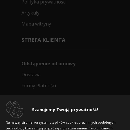
Polityka prywatności
Artykuły
Mapa witryny
STREFA KLIENTA
Odstąpienie od umowy
Dostawa
Formy Płatności
Regulamin sklepu
Dlaczego warto kupić w 24opony.pl
Szanujemy Twoją prywatność!
Konkursy i promocje
Na naszej stronie korzystamy z plików cookies oraz innych podobnych
technologii, które mogą wiązać się z przetwarzaniem Twoich danych
Raty