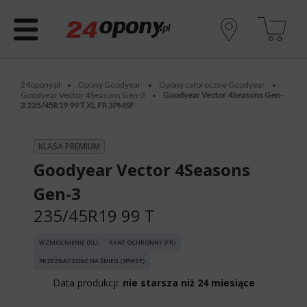
24opony.pl
Opony Goodyear
Opony całoroczne Goodyear
•
•
•
Goodyear Vector 4Seasons Gen-3
Goodyear Vector 4Seasons Gen-
•
3 235/45R19 99 T XL FR 3PMSF
KLASA PREMIUM
Goodyear Vector 4Seasons
Gen-3
235/45R19 99 T
WZMOCNIENIE (XL)
RANT OCHRONNY (FR)
PRZEZNACZONE NA ŚNIEG (3PMSF)
Data produkcji:
nie starsza niż 24 miesiące