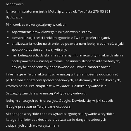
osobowych.
FAQ
Ich administratorem jest InMoto Sp z .o.o., ul. Toruńska 276, 85-831
Bydgoszcz.
Pliki cookies wykorzystujemy w celach:
OFICJALNY PARTNER
zapewnienia prawidłowego funkcjonowania strony,
personalizacji treści i reklam zgodnie z Twoimi preferencjami,
analizowania ruchu na stronie, co pozwala nam lepiej zrozumieć, w jaki
sposób korzystasz z naszej witryny,
marketingowych, dzięki nim zbieramy informacje o tym, jakie działania
podejmowałeś w naszej witrynie i na innych stronach internetowych,
aby wyświetlać reklamy dopasowane do Twoich zainteresowań.
Informacje o Twojej aktywności w naszej witrynie możemy udostępniać
partnerom z obszarów społecznościowych, reklamowych i analitycznych,
których pełną listę znajdziesz w zakładce "Polityka prywatności".
Szczegóły znajdziesz w naszej
Polityce prywatności
.
Jednym z naszych partnerów jest Google.
Dowiedz się, w jaki sposób
Google przetwarza Twoje dane osobowe.
Akceptując wszystkie cookies wyrażasz zgodę na używanie wszystkich
kategorii plików cookies oraz przetwarzanie danych osobowych
związanych z ich wykorzystaniem.