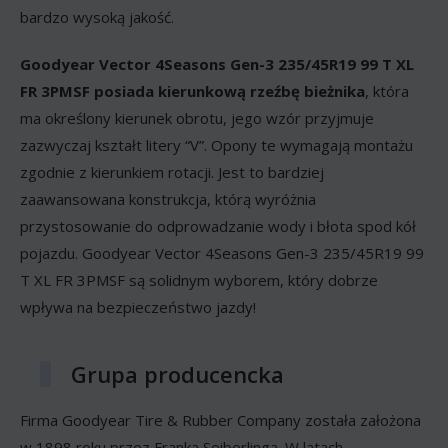
bardzo wysoką jakość.
Goodyear Vector 4Seasons Gen-3 235/45R19 99 T XL
FR 3PMSF posiada kierunkową rzeźbę bieżnika
, która
ma określony kierunek obrotu, jego wzór przyjmuje
zazwyczaj kształt litery “V”. Opony te wymagają montażu
zgodnie z kierunkiem rotacji. Jest to bardziej
zaawansowana konstrukcja, którą wyróżnia
przystosowanie do odprowadzanie wody i błota spod kół
pojazdu. Goodyear Vector 4Seasons Gen-3 235/45R19 99
T XL FR 3PMSF są solidnym wyborem, który dobrze
wpływa na bezpieczeństwo jazdy!
Grupa producencka
Firma Goodyear Tire & Rubber Company została założona
w 1898 roku przez Franka Seiberlinga. W latach