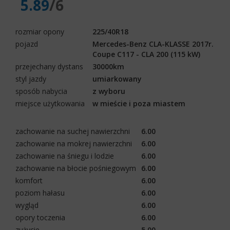
5.89
/6
rozmiar opony
225/40R18
pojazd
Mercedes-Benz CLA-KLASSE 2017r.
Coupe C117 - CLA 200 (115 kW)
przejechany dystans
30000km
styl jazdy
umiarkowany
sposób nabycia
z wyboru
miejsce użytkowania
w mieście i poza miastem
zachowanie na suchej nawierzchni
6.00
zachowanie na mokrej nawierzchni
6.00
zachowanie na śniegu i lodzie
6.00
zachowanie na błocie pośniegowym
6.00
komfort
6.00
poziom hałasu
6.00
wygląd
6.00
opory toczenia
6.00
zużycie
5.00