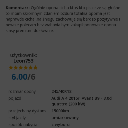
Komentarz:
Ogólnie opona cicha ktoś kto pisze ze są głośne
to moim skromnym zdaniem bzdura totalna opoma jest
naprawde cicha ,na śniegu zachowuje się bardzo pozytywnie i
pewnie polecam bez wahania bym zakupił ponownie opona
klasy premium dosłownie.
użytkownik:
Leon753
6.00
/6
rozmiar opony
245/40R18
pojazd
Audi A 4 2016r. Avant B9 - 3.0d
quattro (200 kW)
przejechany dystans
15000km
styl jazdy
umiarkowany
sposób nabycia
z wyboru