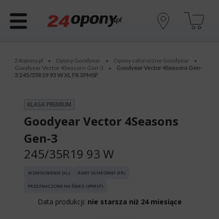
24opony.pl
Opony Goodyear
Opony całoroczne Goodyear
•
•
•
Goodyear Vector 4Seasons Gen-3
Goodyear Vector 4Seasons Gen-
•
3 245/35R19 93 W XL FR 3PMSF
KLASA PREMIUM
Goodyear Vector 4Seasons
Gen-3
245/35R19 93 W
WZMOCNIENIE (XL)
RANT OCHRONNY (FR)
PRZEZNACZONE NA ŚNIEG (3PMSF)
Data produkcji:
nie starsza niż 24 miesiące