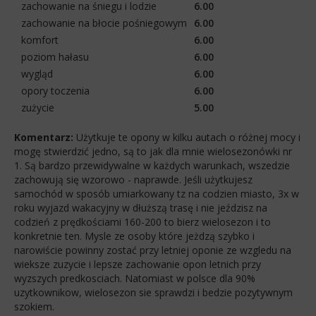
zachowanie na śniegu i lodzie
6.00
zachowanie na błocie pośniegowym
6.00
komfort
6.00
poziom hałasu
6.00
wygląd
6.00
opory toczenia
6.00
zużycie
5.00
Komentarz:
Użytkuje te opony w kilku autach o różnej mocy i
mogę stwierdzić jedno, są to jak dla mnie wielosezonówki nr
1. Są bardzo przewidywalne w każdych warunkach, wszedzie
zachowują się wzorowo - naprawde. Jeśli użytkujesz
samochód w sposób umiarkowany tz na codzien miasto, 3x w
roku wyjazd wakacyjny w dłuższą trasę i nie jeździsz na
codzień z prędkościami 160-200 to bierz wielosezon i to
konkretnie ten. Mysle ze osoby które jeżdzą szybko i
narowiście powinny zostać przy letniej oponie ze wzgledu na
wieksze zuzycie i lepsze zachowanie opon letnich przy
wyzszych predkosciach. Natomiast w polsce dla 90%
uzytkownikow, wielosezon sie sprawdzi i bedzie pozytywnym
szokiem.