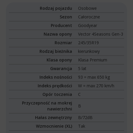
Rodzaj pojazdu
Osobowe
Sezon
Całoroczne
Producent
Goodyear
Nazwa opony
Vector 4Seasons Gen-3
Rozmiar
245/35R19
Rodzaj bieżnika
kierunkowy
Klasa opony
Klasa Premium
Gwarancja
5 lat
Indeks nośności
93 = max 650 kg
Indeks prędkości
W = max 270 km/h
Opór toczenia
C
Przyczepność na mokrej
B
nawierzchni
Hałas zewnętrzny
B/72dB
Wzmocnienie (XL)
Tak