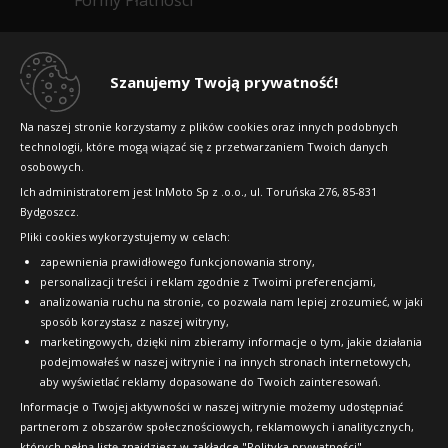
Regulamin sklepu
Dlaczego warto kupić w 24opony.pl
Szanujemy Twoją prywatność!
Konkursy i promocje
Na naszej stronie korzystamy z plików cookies oraz innych podobnych
technologii, które mogą wiązać się z przetwarzaniem Twoich danych
Raty
osobowych.
FAQ
Ich administratorem jest InMoto Sp z .o.o., ul. Toruńska 276, 85-831
Bydgoszcz.
Pliki cookies wykorzystujemy w celach:
OFICJALNY PARTNER
zapewnienia prawidłowego funkcjonowania strony,
personalizacji treści i reklam zgodnie z Twoimi preferencjami,
analizowania ruchu na stronie, co pozwala nam lepiej zrozumieć, w jaki
sposób korzystasz z naszej witryny,
marketingowych, dzięki nim zbieramy informacje o tym, jakie działania
podejmowałeś w naszej witrynie i na innych stronach internetowych,
aby wyświetlać reklamy dopasowane do Twoich zainteresowań.
Informacje o Twojej aktywności w naszej witrynie możemy udostępniać
partnerom z obszarów społecznościowych, reklamowych i analitycznych,
których pełną listę znajdziesz w zakładce "Polityka prywatności".