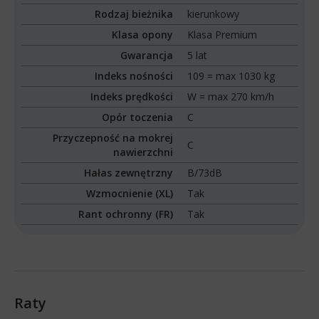
Rodzaj bieżnika
kierunkowy
Klasa opony
Klasa Premium
Gwarancja
5 lat
Indeks nośności
109 = max 1030 kg
Indeks prędkości
W = max 270 km/h
Opór toczenia
C
Przyczepność na mokrej
C
nawierzchni
Hałas zewnętrzny
B/73dB
Wzmocnienie (XL)
Tak
Rant ochronny (FR)
Tak
Raty