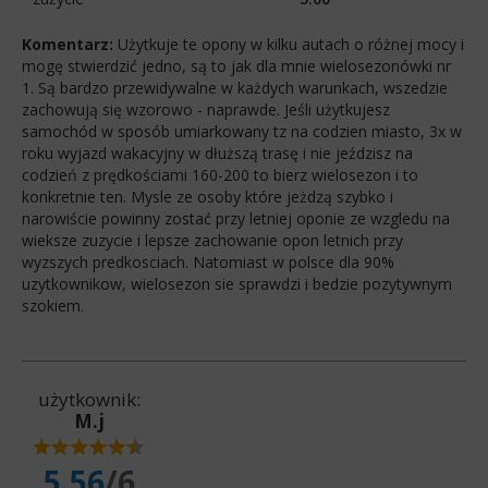
Komentarz:
Użytkuje te opony w kilku autach o różnej mocy i
mogę stwierdzić jedno, są to jak dla mnie wielosezonówki nr
1. Są bardzo przewidywalne w każdych warunkach, wszedzie
zachowują się wzorowo - naprawde. Jeśli użytkujesz
samochód w sposób umiarkowany tz na codzien miasto, 3x w
roku wyjazd wakacyjny w dłuższą trasę i nie jeździsz na
codzień z prędkościami 160-200 to bierz wielosezon i to
konkretnie ten. Mysle ze osoby które jeżdzą szybko i
narowiście powinny zostać przy letniej oponie ze wzgledu na
wieksze zuzycie i lepsze zachowanie opon letnich przy
wyzszych predkosciach. Natomiast w polsce dla 90%
uzytkownikow, wielosezon sie sprawdzi i bedzie pozytywnym
szokiem.
użytkownik:
M.j
5.56
/6