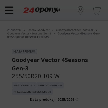
24opony.pl
Opony Goodyear
Opony całoroczne Goodyear
•
•
•
Goodyear Vector 4Seasons Gen-3
Goodyear Vector 4Seasons Gen-
•
3 255/50R20 109 W XL FR 3PMSF
KLASA PREMIUM
Goodyear Vector 4Seasons
Gen-3
255/50R20 109 W
WZMOCNIENIE (XL)
RANT OCHRONNY (FR)
PRZEZNACZONE NA ŚNIEG (3PMSF)
Data produkcji:
2025/2026