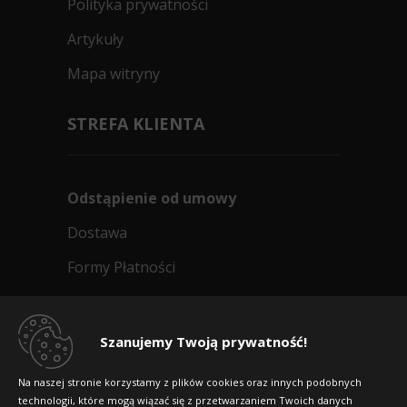
Polityka prywatności
Artykuły
Mapa witryny
STREFA KLIENTA
Odstąpienie od umowy
Dostawa
Formy Płatności
Regulamin sklepu
Dlaczego warto kupić w 24opony.pl
Szanujemy Twoją prywatność!
Konkursy i promocje
Na naszej stronie korzystamy z plików cookies oraz innych podobnych
technologii, które mogą wiązać się z przetwarzaniem Twoich danych
Raty