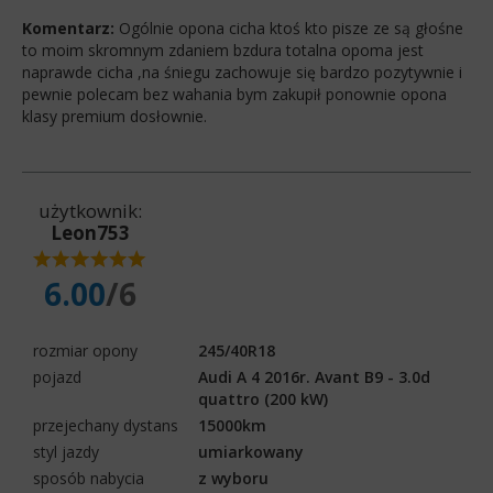
Komentarz:
Ogólnie opona cicha ktoś kto pisze ze są głośne
to moim skromnym zdaniem bzdura totalna opoma jest
naprawde cicha ,na śniegu zachowuje się bardzo pozytywnie i
pewnie polecam bez wahania bym zakupił ponownie opona
klasy premium dosłownie.
użytkownik:
Leon753
6.00
/6
rozmiar opony
245/40R18
pojazd
Audi A 4 2016r. Avant B9 - 3.0d
quattro (200 kW)
przejechany dystans
15000km
styl jazdy
umiarkowany
sposób nabycia
z wyboru