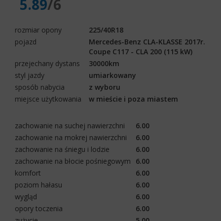
5.89
/6
rozmiar opony
225/40R18
pojazd
Mercedes-Benz CLA-KLASSE 2017r.
Coupe C117 - CLA 200 (115 kW)
przejechany dystans
30000km
styl jazdy
umiarkowany
sposób nabycia
z wyboru
miejsce użytkowania
w mieście i poza miastem
zachowanie na suchej nawierzchni
6.00
zachowanie na mokrej nawierzchni
6.00
zachowanie na śniegu i lodzie
6.00
zachowanie na błocie pośniegowym
6.00
komfort
6.00
poziom hałasu
6.00
wygląd
6.00
opory toczenia
6.00
zużycie
5.00