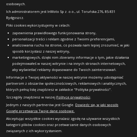
osobowych.
FAQ
Ich administratorem jest InMoto Sp z .o.o., ul. Toruńska 276, 85-831
Bydgoszcz.
Pliki cookies wykorzystujemy w celach:
OFICJALNY PARTNER
zapewnienia prawidłowego funkcjonowania strony,
personalizacji treści i reklam zgodnie z Twoimi preferencjami,
analizowania ruchu na stronie, co pozwala nam lepiej zrozumieć, w jaki
sposób korzystasz z naszej witryny,
marketingowych, dzięki nim zbieramy informacje o tym, jakie działania
podejmowałeś w naszej witrynie i na innych stronach internetowych,
aby wyświetlać reklamy dopasowane do Twoich zainteresowań.
Informacje o Twojej aktywności w naszej witrynie możemy udostępniać
partnerom z obszarów społecznościowych, reklamowych i analitycznych,
których pełną listę znajdziesz w zakładce "Polityka prywatności".
Szczegóły znajdziesz w naszej
Polityce prywatności
.
Jednym z naszych partnerów jest Google.
Dowiedz się, w jaki sposób
Google przetwarza Twoje dane osobowe.
Akceptując wszystkie cookies wyrażasz zgodę na używanie wszystkich
kategorii plików cookies oraz przetwarzanie danych osobowych
związanych z ich wykorzystaniem.