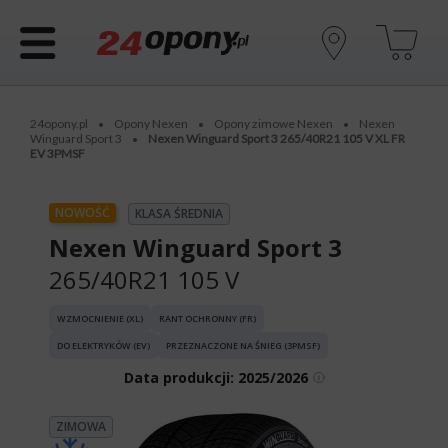
24opony.pl
Opony Nexen
Opony zimowe Nexen
Nexen
•
•
•
Winguard Sport 3
Nexen Winguard Sport 3 265/40R21 105 V XL FR
•
EV 3PMSF
NOWOŚĆ
KLASA ŚREDNIA
Nexen Winguard Sport 3
265/40R21 105 V
WZMOCNIENIE (XL)
RANT OCHRONNY (FR)
DO ELEKTRYKÓW (EV)
PRZEZNACZONE NA ŚNIEG (3PMSF)
Data produkcji:
2025/2026
ZIMOWA