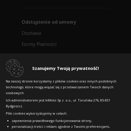
Odstąpienie od umowy
Dostawa
Formy Płatności
Regulamin sklepu
Dlaczego warto kupić w 24opony.pl
Szanujemy Twoją prywatność!
Konkursy i promocje
Na naszej stronie korzystamy z plików cookies oraz innych podobnych
technologii, które mogą wiązać się z przetwarzaniem Twoich danych
Raty
osobowych.
FAQ
Ich administratorem jest InMoto Sp z .o.o., ul. Toruńska 276, 85-831
Bydgoszcz.
Pliki cookies wykorzystujemy w celach:
OFICJALNY PARTNER
zapewnienia prawidłowego funkcjonowania strony,
personalizacji treści i reklam zgodnie z Twoimi preferencjami,