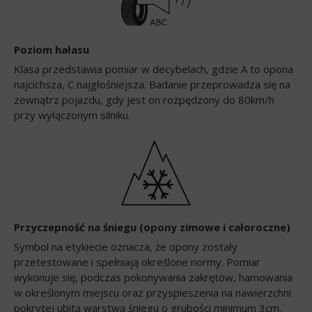
Poziom hałasu
Klasa przedstawia pomiar w decybelach, gdzie A to opona
najcichsza, C najgłośniejsza. Badanie przeprowadza się na
zewnątrz pojazdu, gdy jest on rozpędzony do 80km/h
przy wyłączonym silniku.
Przyczepność na śniegu (opony zimowe i całoroczne)
Symbol na etykiecie oznacza, że opony zostały
przetestowane i spełniają określone normy. Pomiar
wykonuje się, podczas pokonywania zakrętów, hamowania
w określonym miejscu oraz przyspieszenia na nawierzchni
pokrytej ubitą warstwą śniegu o grubości minimum 3cm.