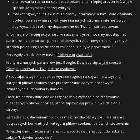
analizowania ruchu na stronie, co pozwala nam lepiej zrozumieć, w jaki
sposób korzystasz z naszej witryny,
marketingowych, dzięki nim zbieramy informacje o tym, jakie działania
podejmowałeś w naszej witrynie i na innych stronach internetowych,
aby wyświetlać reklamy dopasowane do Twoich zainteresowań.
Informacje o Twojej aktywności w naszej witrynie możemy udostępniać
partnerom z obszarów społecznościowych, reklamowych i analitycznych,
których pełną listę znajdziesz w zakładce "Polityka prywatności".
Szczegóły znajdziesz w naszej
Polityce prywatności
.
Jednym z naszych partnerów jest Google.
Dowiedz się, w jaki sposób
Google przetwarza Twoje dane osobowe.
Akceptując wszystkie cookies wyrażasz zgodę na używanie wszystkich
kategorii plików cookies oraz przetwarzanie danych osobowych
związanych z ich wykorzystaniem.
Odrzucając wszystkie cookies zgadzasz się wyłącznie na stosowanie
niezbędnych plików cookies, które zapewniają prawidłowe działanie
strony.
Copyright © 2010-2026 24opony.pl. Wszelkie
Zarządzając ustawieniami cookies masz możliwość wyboru preferencji
prawa zastrzeżone.
dotyczących konkretnych kategorii plików cookies i celów ich stosowania.
W każdej chwili możesz zmienić lub wycofać swoje zgody, odwiedzając
sekcję "Ustawienia cookies".