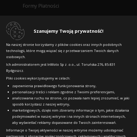
Formy Płatności
Regulamin sklepu
Dlaczego warto kupić w 24opony.pl
Szanujemy Twoją prywatność!
Konkursy i promocje
Na naszej stronie korzystamy z plików cookies oraz innych podobnych
technologii, które mogą wiązać się z przetwarzaniem Twoich danych
Raty
osobowych.
FAQ
Ich administratorem jest InMoto Sp z .o.o., ul. Toruńska 276, 85-831
Bydgoszcz.
Pliki cookies wykorzystujemy w celach:
OFICJALNY PARTNER
zapewnienia prawidłowego funkcjonowania strony,
personalizacji treści i reklam zgodnie z Twoimi preferencjami,
analizowania ruchu na stronie, co pozwala nam lepiej zrozumieć, w jaki
sposób korzystasz z naszej witryny,
marketingowych, dzięki nim zbieramy informacje o tym, jakie działania
podejmowałeś w naszej witrynie i na innych stronach internetowych,
aby wyświetlać reklamy dopasowane do Twoich zainteresowań.
Informacje o Twojej aktywności w naszej witrynie możemy udostępniać
partnerom z obszarów społecznościowych, reklamowych i analitycznych,