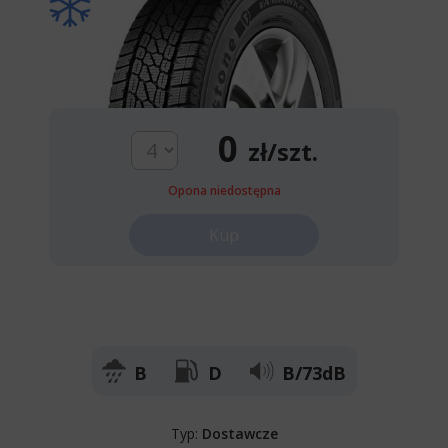
0
zł/szt.
Opona niedostępna
Kup
B
D
B/73dB
Typ:
Dostawcze