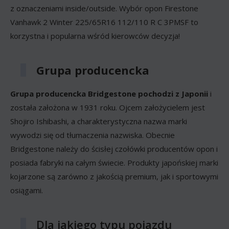
z oznaczeniami inside/outside. Wybór opon Firestone
Vanhawk 2 Winter 225/65R16 112/110 R C 3PMSF to
korzystna i popularna wśród kierowców decyzja!
Grupa producencka
Grupa producencka Bridgestone pochodzi z Japonii
i
została założona w 1931 roku. Ojcem założycielem jest
Shojiro Ishibashi, a charakterystyczna nazwa marki
wywodzi się od tłumaczenia nazwiska. Obecnie
Bridgestone należy do ścisłej czołówki producentów opon i
posiada fabryki na całym świecie. Produkty japońskiej marki
kojarzone są zarówno z jakością premium, jak i sportowymi
osiągami.
Dla jakiego typu pojazdu