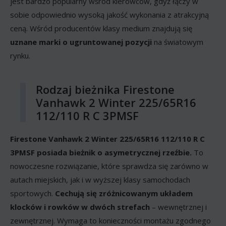
jest bardzo popularny wśród kierowców, gdyż łączy w
sobie odpowiednio wysoką jakość wykonania z atrakcyjną
ceną. Wśród producentów klasy medium znajdują się
uznane marki o ugruntowanej pozycji
na światowym
rynku.
Rodzaj bieżnika Firestone
Vanhawk 2 Winter 225/65R16
112/110 R C 3PMSF
Firestone Vanhawk 2 Winter 225/65R16 112/110 R C
3PMSF posiada bieżnik o asymetrycznej rzeźbie.
To
nowoczesne rozwiązanie, które sprawdza się zarówno w
autach miejskich, jak i w wyższej klasy samochodach
sportowych.
Cechują się zróżnicowanym układem
klocków i rowków w dwóch strefach
– wewnętrznej i
zewnętrznej. Wymaga to konieczności montażu zgodnego