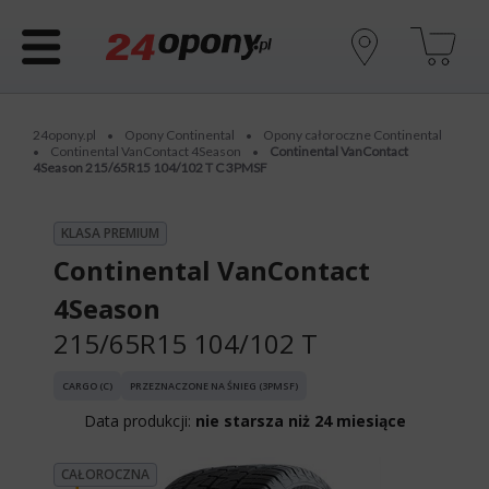
24opony.pl
Opony Continental
Opony całoroczne Continental
•
•
Continental VanContact 4Season
Continental VanContact
•
•
4Season 215/65R15 104/102 T C 3PMSF
KLASA PREMIUM
Continental VanContact
4Season
215/65R15 104/102 T
CARGO (C)
PRZEZNACZONE NA ŚNIEG (3PMSF)
Data produkcji:
nie starsza niż 24 miesiące
CAŁOROCZNA