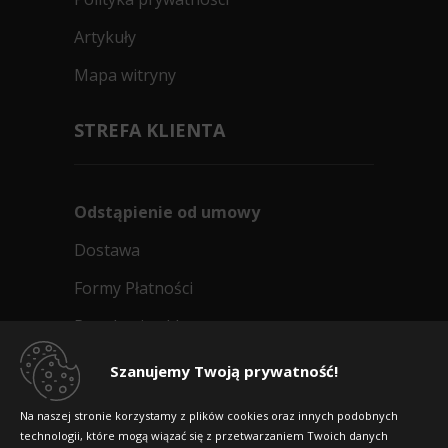
Artykuły
Mapa witryny
STREFA KLIENTA
Odstąpienie od umowy
Dostawa
Formy Płatności
Regulamin sklepu
Dlaczego warto kupić w 24opony.pl
Szanujemy Twoją prywatność!
Konkursy i promocje
Na naszej stronie korzystamy z plików cookies oraz innych podobnych
technologii, które mogą wiązać się z przetwarzaniem Twoich danych
Raty