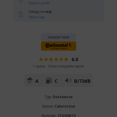
Wybierz punkt
Zakupy na
raty
Oblicz ratę
OFICJALNY SKLEP
6.0
1 opinia
Zobacz wszystkie opinie
A
C
B/73dB
Typ:
Dostawcze
Sezon:
Całoroczne
Rozmiar:
215/65R15