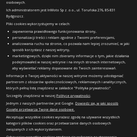
osobowych.
FAQ
Ich administratorem jest InMoto Sp z .o.o., ul. Toruńska 276, 85-831
Bydgoszcz.
Pliki cookies wykorzystujemy w celach:
OFICJALNY PARTNER
zapewnienia prawidłowego funkcjonowania strony,
personalizacji treści i reklam zgodnie z Twoimi preferencjami,
analizowania ruchu na stronie, co pozwala nam lepiej zrozumieć, w jaki
sposób korzystasz z naszej witryny,
marketingowych, dzięki nim zbieramy informacje o tym, jakie działania
podejmowałeś w naszej witrynie i na innych stronach internetowych,
aby wyświetlać reklamy dopasowane do Twoich zainteresowań.
Informacje o Twojej aktywności w naszej witrynie możemy udostępniać
partnerom z obszarów społecznościowych, reklamowych i analitycznych,
których pełną listę znajdziesz w zakładce "Polityka prywatności".
Szczegóły znajdziesz w naszej
Polityce prywatności
.
Jednym z naszych partnerów jest Google.
Dowiedz się, w jaki sposób
Google przetwarza Twoje dane osobowe.
Akceptując wszystkie cookies wyrażasz zgodę na używanie wszystkich
kategorii plików cookies oraz przetwarzanie danych osobowych
związanych z ich wykorzystaniem.
Odrzucając wszystkie cookies zgadzasz się wyłącznie na stosowanie