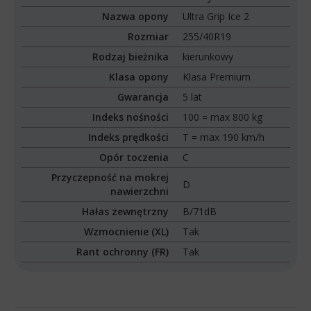
Nazwa opony
Ultra Grip Ice 2
Rozmiar
255/40R19
Rodzaj bieżnika
kierunkowy
Klasa opony
Klasa Premium
Gwarancja
5 lat
Indeks nośności
100 = max 800 kg
Indeks prędkości
T = max 190 km/h
Opór toczenia
C
Przyczepność na mokrej
D
nawierzchni
Hałas zewnętrzny
B/71dB
Wzmocnienie (XL)
Tak
Rant ochronny (FR)
Tak