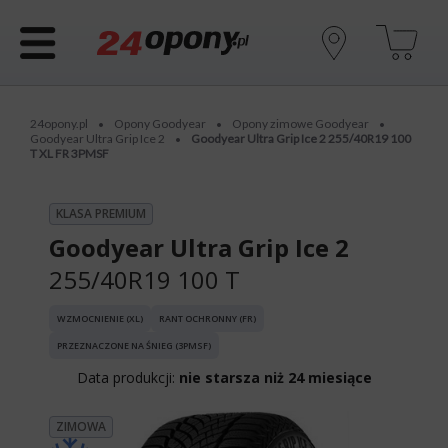
24opony.pl
Opony Goodyear
Opony zimowe Goodyear
•
•
•
Goodyear Ultra Grip Ice 2
Goodyear Ultra Grip Ice 2 255/40R19 100
•
T XL FR 3PMSF
KLASA PREMIUM
Goodyear Ultra Grip Ice 2
255/40R19 100 T
WZMOCNIENIE (XL)
RANT OCHRONNY (FR)
PRZEZNACZONE NA ŚNIEG (3PMSF)
Data produkcji:
nie starsza niż 24 miesiące
ZIMOWA