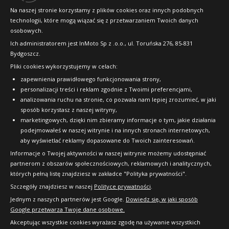
Konkursy i promocje
Na naszej stronie korzystamy z plików cookies oraz innych podobnych
technologii, które mogą wiązać się z przetwarzaniem Twoich danych
Raty
osobowych.
FAQ
Ich administratorem jest InMoto Sp z .o.o., ul. Toruńska 276, 85-831
Bydgoszcz.
Pliki cookies wykorzystujemy w celach:
OFICJALNY PARTNER
zapewnienia prawidłowego funkcjonowania strony,
personalizacji treści i reklam zgodnie z Twoimi preferencjami,
analizowania ruchu na stronie, co pozwala nam lepiej zrozumieć, w jaki
sposób korzystasz z naszej witryny,
marketingowych, dzięki nim zbieramy informacje o tym, jakie działania
podejmowałeś w naszej witrynie i na innych stronach internetowych,
aby wyświetlać reklamy dopasowane do Twoich zainteresowań.
Informacje o Twojej aktywności w naszej witrynie możemy udostępniać
partnerom z obszarów społecznościowych, reklamowych i analitycznych,
których pełną listę znajdziesz w zakładce "Polityka prywatności".
Szczegóły znajdziesz w naszej
Polityce prywatności
.
Jednym z naszych partnerów jest Google.
Dowiedz się, w jaki sposób
Google przetwarza Twoje dane osobowe.
Akceptując wszystkie cookies wyrażasz zgodę na używanie wszystkich