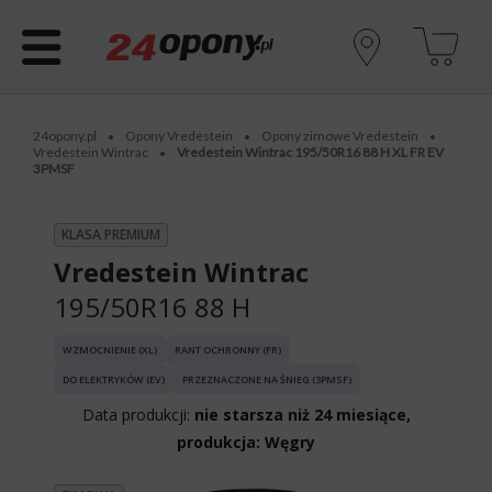
24opony.pl
Opony Vredestein
Opony zimowe Vredestein
•
•
•
Vredestein Wintrac
Vredestein Wintrac 195/50R16 88 H XL FR EV
•
3PMSF
KLASA PREMIUM
Vredestein Wintrac
195/50R16 88 H
WZMOCNIENIE (XL)
RANT OCHRONNY (FR)
DO ELEKTRYKÓW (EV)
PRZEZNACZONE NA ŚNIEG (3PMSF)
Data produkcji:
nie starsza niż 24 miesiące,
produkcja: Węgry