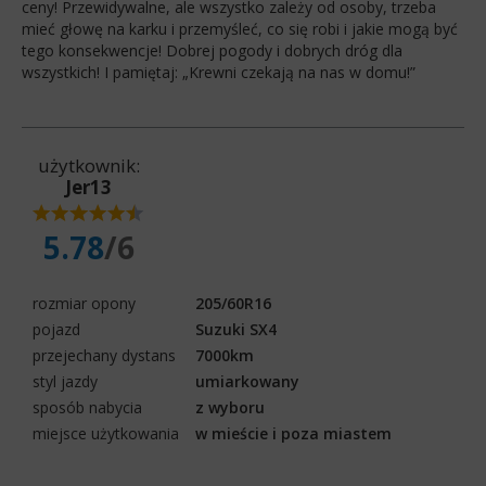
ceny! Przewidywalne, ale wszystko zależy od osoby, trzeba
mieć głowę na karku i przemyśleć, co się robi i jakie mogą być
tego konsekwencje! Dobrej pogody i dobrych dróg dla
wszystkich! I pamiętaj: „Krewni czekają na nas w domu!”
użytkownik:
Jer13
5.78
/6
rozmiar opony
205/60R16
pojazd
Suzuki SX4
przejechany dystans
7000km
styl jazdy
umiarkowany
sposób nabycia
z wyboru
miejsce użytkowania
w mieście i poza miastem