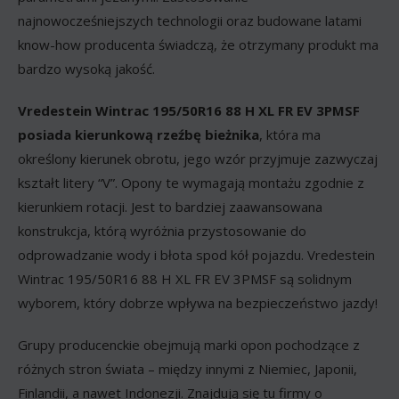
najnowocześniejszych technologii oraz budowane latami
know-how producenta świadczą, że otrzymany produkt ma
bardzo wysoką jakość.
Vredestein Wintrac 195/50R16 88 H XL FR EV 3PMSF
posiada kierunkową rzeźbę bieżnika
, która ma
określony kierunek obrotu, jego wzór przyjmuje zazwyczaj
kształt litery “V”. Opony te wymagają montażu zgodnie z
kierunkiem rotacji. Jest to bardziej zaawansowana
konstrukcja, którą wyróżnia przystosowanie do
odprowadzanie wody i błota spod kół pojazdu. Vredestein
Wintrac 195/50R16 88 H XL FR EV 3PMSF są solidnym
wyborem, który dobrze wpływa na bezpieczeństwo jazdy!
Grupy producenckie obejmują marki opon pochodzące z
różnych stron świata – między innymi z Niemiec, Japonii,
Finlandii, a nawet Indonezji. Znajdują się tu firmy o