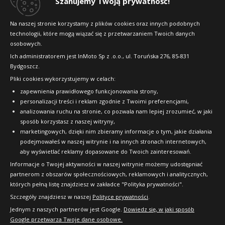
Szanujemy Twoją prywatność!
Konkursy i promocje
Na naszej stronie korzystamy z plików cookies oraz innych podobnych
technologii, które mogą wiązać się z przetwarzaniem Twoich danych
Raty
osobowych.
FAQ
Ich administratorem jest InMoto Sp z .o.o., ul. Toruńska 276, 85-831
Bydgoszcz.
Pliki cookies wykorzystujemy w celach:
OFICJALNY PARTNER
zapewnienia prawidłowego funkcjonowania strony,
personalizacji treści i reklam zgodnie z Twoimi preferencjami,
analizowania ruchu na stronie, co pozwala nam lepiej zrozumieć, w jaki
sposób korzystasz z naszej witryny,
marketingowych, dzięki nim zbieramy informacje o tym, jakie działania
podejmowałeś w naszej witrynie i na innych stronach internetowych,
aby wyświetlać reklamy dopasowane do Twoich zainteresowań.
Informacje o Twojej aktywności w naszej witrynie możemy udostępniać
partnerom z obszarów społecznościowych, reklamowych i analitycznych,
których pełną listę znajdziesz w zakładce "Polityka prywatności".
Szczegóły znajdziesz w naszej
Polityce prywatności
.
Jednym z naszych partnerów jest Google.
Dowiedz się, w jaki sposób
Google przetwarza Twoje dane osobowe.