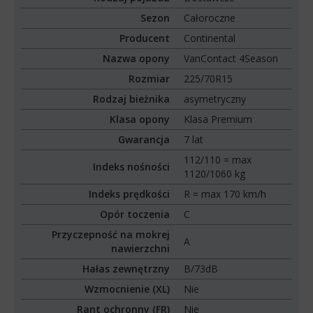
Sezon
Całoroczne
Producent
Continental
Nazwa opony
VanContact 4Season
Rozmiar
225/70R15
Rodzaj bieżnika
asymetryczny
Klasa opony
Klasa Premium
Gwarancja
7 lat
112/110 = max
Indeks nośności
1120/1060 kg
Indeks prędkości
R = max 170 km/h
Opór toczenia
C
Przyczepność na mokrej
A
nawierzchni
Hałas zewnętrzny
B/73dB
Wzmocnienie (XL)
Nie
Rant ochronny (FR)
Nie