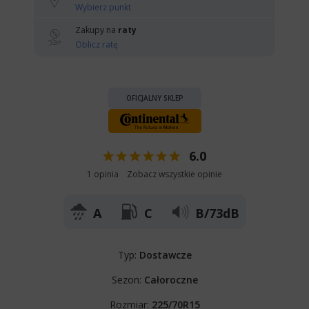
Wybierz punkt
Zakupy na
raty
Oblicz ratę
OFICJALNY SKLEP
6.0
1 opinia
Zobacz wszystkie opinie
A
C
B/73dB
Typ:
Dostawcze
Sezon:
Całoroczne
Rozmiar:
225/70R15