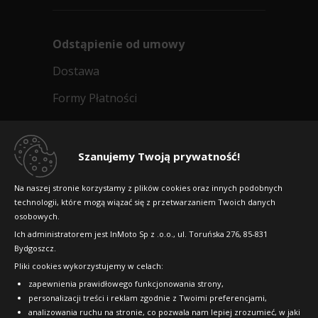
Odstąpienie od umowy
Dostawa
Formy Płatności
Regulamin sklepu
Dlaczego warto kupić w 24opony.pl
Szanujemy Twoją prywatność!
Konkursy i promocje
Na naszej stronie korzystamy z plików cookies oraz innych podobnych
technologii, które mogą wiązać się z przetwarzaniem Twoich danych
Raty
osobowych.
FAQ
Ich administratorem jest InMoto Sp z .o.o., ul. Toruńska 276, 85-831
Bydgoszcz.
Pliki cookies wykorzystujemy w celach:
OFICJALNY PARTNER
zapewnienia prawidłowego funkcjonowania strony,
personalizacji treści i reklam zgodnie z Twoimi preferencjami,
analizowania ruchu na stronie, co pozwala nam lepiej zrozumieć, w jaki