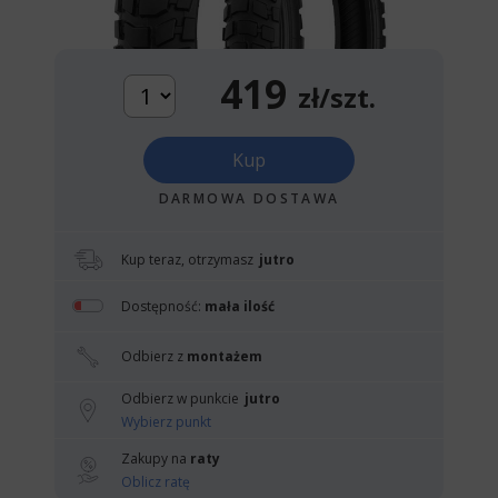
419
zł/szt.
Kup
DARMOWA DOSTAWA
Kup teraz, otrzymasz
jutro
Dostępność:
mała ilość
Odbierz z
montażem
Odbierz w punkcie
jutro
Wybierz punkt
Zakupy na
raty
Oblicz ratę