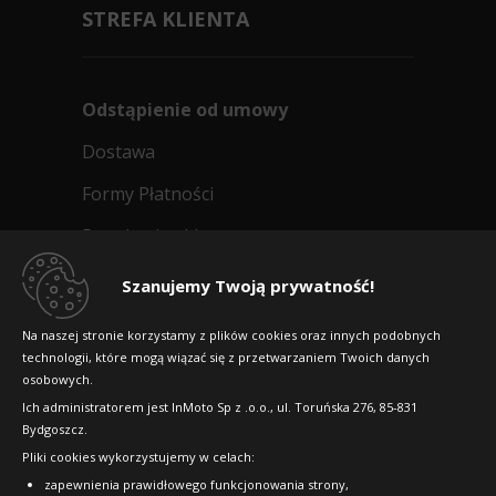
STREFA KLIENTA
Odstąpienie od umowy
Dostawa
Formy Płatności
Regulamin sklepu
Dlaczego warto kupić w 24opony.pl
Szanujemy Twoją prywatność!
Konkursy i promocje
Na naszej stronie korzystamy z plików cookies oraz innych podobnych
technologii, które mogą wiązać się z przetwarzaniem Twoich danych
Raty
osobowych.
FAQ
Ich administratorem jest InMoto Sp z .o.o., ul. Toruńska 276, 85-831
Bydgoszcz.
Pliki cookies wykorzystujemy w celach:
OFICJALNY PARTNER
zapewnienia prawidłowego funkcjonowania strony,