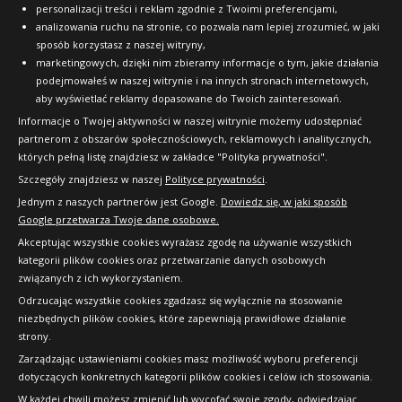
personalizacji treści i reklam zgodnie z Twoimi preferencjami,
analizowania ruchu na stronie, co pozwala nam lepiej zrozumieć, w jaki
sposób korzystasz z naszej witryny,
marketingowych, dzięki nim zbieramy informacje o tym, jakie działania
podejmowałeś w naszej witrynie i na innych stronach internetowych,
aby wyświetlać reklamy dopasowane do Twoich zainteresowań.
Informacje o Twojej aktywności w naszej witrynie możemy udostępniać
partnerom z obszarów społecznościowych, reklamowych i analitycznych,
których pełną listę znajdziesz w zakładce "Polityka prywatności".
Szczegóły znajdziesz w naszej
Polityce prywatności
.
Jednym z naszych partnerów jest Google.
Dowiedz się, w jaki sposób
Google przetwarza Twoje dane osobowe.
Akceptując wszystkie cookies wyrażasz zgodę na używanie wszystkich
kategorii plików cookies oraz przetwarzanie danych osobowych
związanych z ich wykorzystaniem.
Odrzucając wszystkie cookies zgadzasz się wyłącznie na stosowanie
niezbędnych plików cookies, które zapewniają prawidłowe działanie
strony.
Copyright © 2010-2026 24opony.pl. Wszelkie
Zarządzając ustawieniami cookies masz możliwość wyboru preferencji
prawa zastrzeżone.
dotyczących konkretnych kategorii plików cookies i celów ich stosowania.
W każdej chwili możesz zmienić lub wycofać swoje zgody, odwiedzając