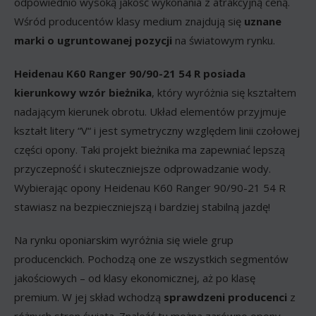
odpowiednio wysoką jakość wykonania z atrakcyjną ceną.
Wśród producentów klasy medium znajdują się
uznane
marki o ugruntowanej pozycji
na światowym rynku.
Heidenau K60 Ranger 90/90-21 54 R posiada
kierunkowy wzór bieżnika
, który wyróżnia się kształtem
nadającym kierunek obrotu. Układ elementów przyjmuje
kształt litery “V“ i jest symetryczny względem linii czołowej
części opony. Taki projekt bieżnika ma zapewniać lepszą
przyczepność i skuteczniejsze odprowadzanie wody.
Wybierając opony Heidenau K60 Ranger 90/90-21 54 R
stawiasz na bezpieczniejszą i bardziej stabilną jazdę!
Na rynku oponiarskim wyróżnia się wiele grup
producenckich. Pochodzą one ze wszystkich segmentów
jakościowych – od klasy ekonomicznej, aż po klasę
premium. W jej skład wchodzą
sprawdzeni producenci
z
różnych stron świata. Znaleźć tu można zarówno opony