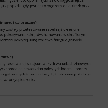
ch, gdzie A to opona najcichsza, C najgłośniejsza.
trz pojazdu, gdy jest on rozpędzony do 80km/h przy
zimowe i całoroczne)
ony zostały przetestowane i spełniają określone
zas pokonywania zakrętów, hamowania w określonym
ierzchni pokrytej ubitą warstwą śniegu o grubości
zimowe)
opony testowanej w najsurowszych warunkach zimowych.
yczepność do nawierzchni pokrytych lodem. Pomiary
rzygotowanych torach lodowych, testowana jest droga
oraz przyspieszenie.