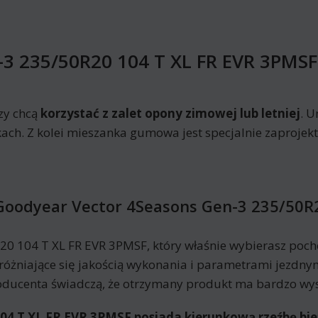
-3 235/50R20 104 T XL FR EVR 3PMSF
zy chcą
korzystać z zalet opony zimowej lub letniej
. U
ch. Z kolei mieszanka gumowa jest specjalnie zaprojekto
Goodyear Vector 4Seasons Gen-3 235/50R
0 104 T XL FR EVR 3PMSF, który właśnie wybierasz poch
yróżniające się jakością wykonania i parametrami jezdn
ducenta świadczą, że otrzymany produkt ma bardzo wys
04 T XL FR EVR 3PMSF posiada kierunkową rzeźbę bie