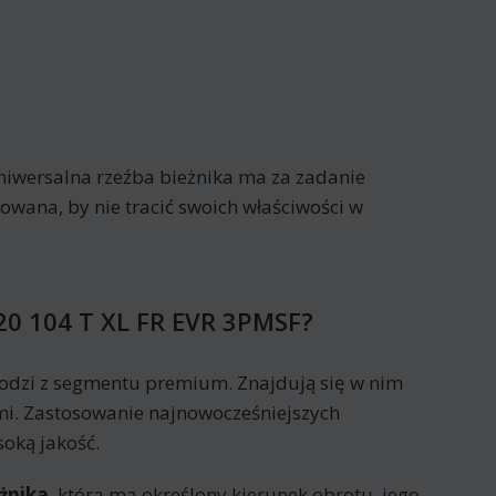
niwersalna rzeźba bieżnika ma za zadanie
wana, by nie tracić swoich właściwości w
20 104 T XL FR EVR 3PMSF?
odzi z segmentu premium. Znajdują się w nim
ymi. Zastosowanie najnowocześniejszych
oką jakość.
żnika
, która ma określony kierunek obrotu, jego