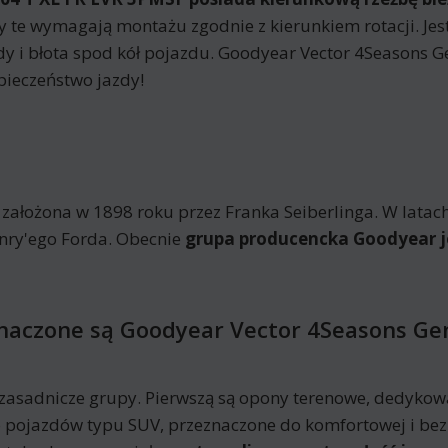
ony te wymagają montażu zgodnie z kierunkiem rotacji. Je
 i błota spod kół pojazdu. Goodyear Vector 4Seasons G
ieczeństwo jazdy!
ałożona w 1898 roku przez Franka Seiberlinga. W latach
nry'ego Forda. Obecnie
grupa producencka Goodyear je
znaczone są Goodyear Vector 4Seasons Ge
zasadnicze grupy. Pierwszą są opony terenowe, dedykowa
 pojazdów typu SUV, przeznaczone do komfortowej i bezp