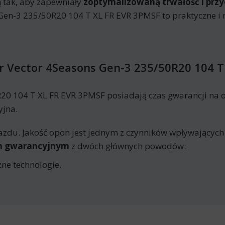
 tak, aby zapewniały
zoptymalizowaną trwałość i prz
n-3 235/50R20 104 T XL FR EVR 3PMSF to praktyczne i 
 Vector 4Seasons Gen-3 235/50R20 104 T
 104 T XL FR EVR 3PMSF posiadają czas gwarancji na okr
yjna.
azdu. Jakość opon jest jednym z czynników wpływających
em gwarancyjnym
z dwóch głównych powodów:
ne technologie,