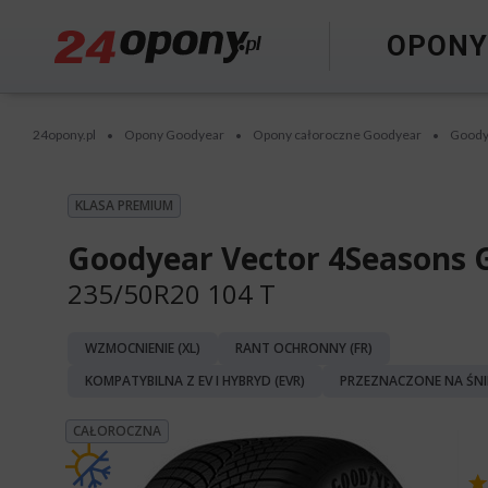
OPON
24opony.pl
Opony Goodyear
Opony całoroczne Goodyear
Goody
•
•
•
KLASA PREMIUM
Goodyear Vector 4Seasons 
235/50R20 104 T
WZMOCNIENIE (XL)
RANT OCHRONNY (FR)
KOMPATYBILNA Z EV I HYBRYD (EVR)
PRZEZNACZONE NA ŚNI
CAŁOROCZNA