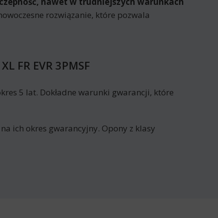
yczepność, nawet w trudniejszych warunkach
nowoczesne rozwiązanie, które pozwala
 XL FR EVR 3PMSF
es 5 lat. Dokładne warunki gwarancji, które
 na ich okres gwarancyjny. Opony z klasy