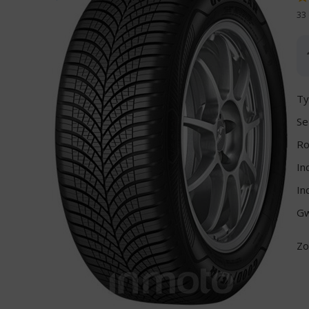
33 
Ty
Se
Ro
In
In
Gw
Zo