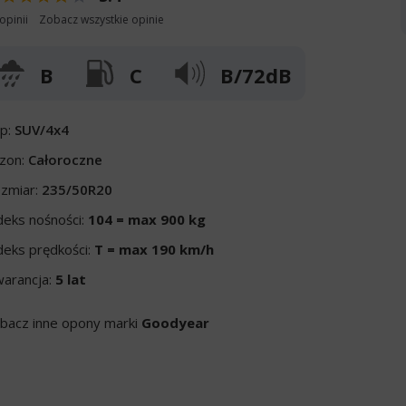
opinii
Zobacz wszystkie opinie
B
C
B/72dB
p:
SUV/4x4
zon:
Całoroczne
zmiar:
235/50R20
deks nośności:
104 = max 900 kg
deks prędkości:
T = max 190 km/h
arancja:
5 lat
bacz inne opony marki
Goodyear