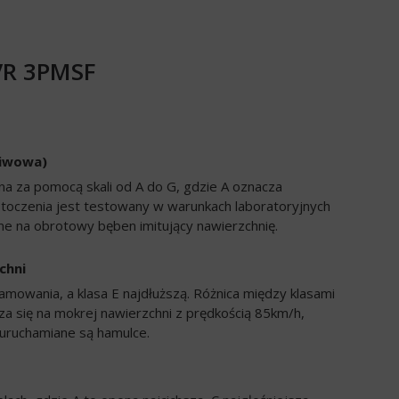
EVR 3PMSF
liwowa)
a za pomocą skali od A do G, gdzie A oznacza
 toczenia jest testowany w warunkach laboratoryjnych
e na obrotowy bęben imitujący nawierzchnię.
chni
amowania, a klasa E najdłuższą. Różnica między klasami
a się na mokrej nawierzchni z prędkością 85km/h,
uruchamiane są hamulce.