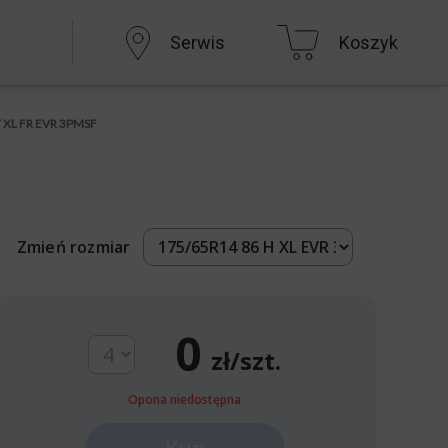
Serwis
Koszyk
T XL FR EVR 3PMSF
Zmień rozmiar
0
zł/szt.
Opona niedostępna