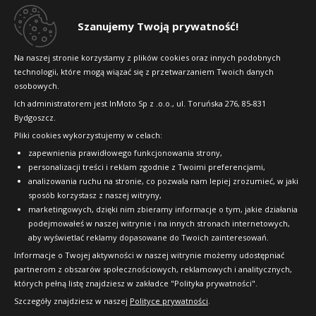
Dlaczego warto kupić w 24opony.pl
Szanujemy Twoją prywatność!
Konkursy i promocje
Na naszej stronie korzystamy z plików cookies oraz innych podobnych
technologii, które mogą wiązać się z przetwarzaniem Twoich danych
Raty
osobowych.
FAQ
Ich administratorem jest InMoto Sp z .o.o., ul. Toruńska 276, 85-831
Bydgoszcz.
Pliki cookies wykorzystujemy w celach:
OFICJALNY PARTNER
zapewnienia prawidłowego funkcjonowania strony,
personalizacji treści i reklam zgodnie z Twoimi preferencjami,
analizowania ruchu na stronie, co pozwala nam lepiej zrozumieć, w jaki
sposób korzystasz z naszej witryny,
marketingowych, dzięki nim zbieramy informacje o tym, jakie działania
podejmowałeś w naszej witrynie i na innych stronach internetowych,
aby wyświetlać reklamy dopasowane do Twoich zainteresowań.
Informacje o Twojej aktywności w naszej witrynie możemy udostępniać
partnerom z obszarów społecznościowych, reklamowych i analitycznych,
których pełną listę znajdziesz w zakładce "Polityka prywatności".
Szczegóły znajdziesz w naszej
Polityce prywatności
.