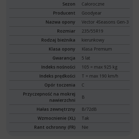
Sezon
Całoroczne
Producent
Goodyear
Nazwa opony
Vector 4Seasons Gen-3
Rozmiar
235/55R19
Rodzaj bieżnika
kierunkowy
Klasa opony
Klasa Premium
Gwarancja
5 lat
Indeks nośności
105 = max 925 kg
Indeks prędkości
T = max 190 km/h
Opór toczenia
C
Przyczepność na mokrej
B
nawierzchni
Hałas zewnętrzny
B/72dB
Wzmocnienie (XL)
Tak
Rant ochronny (FR)
Nie