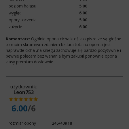
poziom hałasu
5.00
wygląd
6.00
opory toczenia
5.00
zużycie
6.00
Komentarz:
Ogólnie opona cicha ktoś kto pisze ze są głośne
to moim skromnym zdaniem bzdura totalna opoma jest
naprawde cicha ,na śniegu zachowuje się bardzo pozytywnie i
pewnie polecam bez wahania bym zakupił ponownie opona
klasy premium dosłownie.
użytkownik:
Leon753
6.00
/6
rozmiar opony
245/40R18