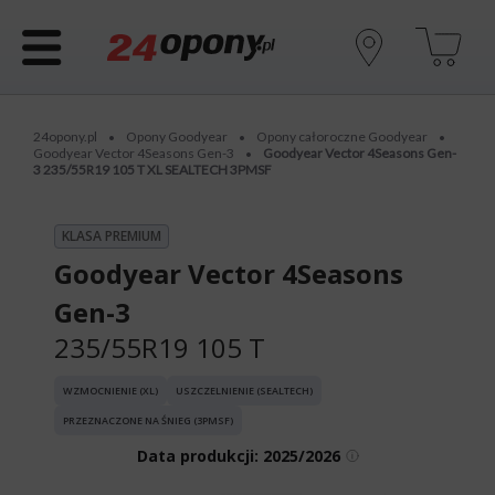
24opony.pl
Opony Goodyear
Opony całoroczne Goodyear
•
•
•
Goodyear Vector 4Seasons Gen-3
Goodyear Vector 4Seasons Gen-
•
3 235/55R19 105 T XL SEALTECH 3PMSF
KLASA PREMIUM
Goodyear Vector 4Seasons
Gen-3
235/55R19 105 T
WZMOCNIENIE (XL)
USZCZELNIENIE (SEALTECH)
PRZEZNACZONE NA ŚNIEG (3PMSF)
Data produkcji:
2025/2026