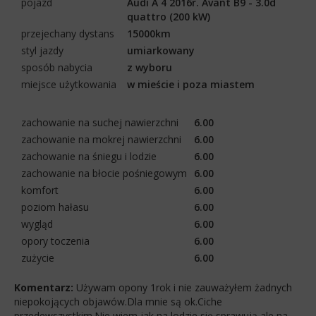
pojazd
Audi A 4 2016r. Avant B9 - 3.0d
quattro (200 kW)
przejechany dystans
15000km
styl jazdy
umiarkowany
sposób nabycia
z wyboru
miejsce użytkowania
w mieście i poza miastem
zachowanie na suchej nawierzchni
6.00
zachowanie na mokrej nawierzchni
6.00
zachowanie na śniegu i lodzie
6.00
zachowanie na błocie pośniegowym
6.00
komfort
6.00
poziom hałasu
6.00
wygląd
6.00
opory toczenia
6.00
zużycie
6.00
Komentarz:
Używam opony 1rok i nie zauważyłem żadnych
niepokojących objawów.Dla mnie są ok.Ciche
przedewszystkim.Nie wiem jak na lodzie się sprawują,ale na