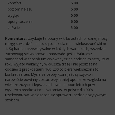
komfort
6.00
poziom hałasu
6.00
wygląd
6.00
opory toczenia
6.00
zużycie
5.00
Komentarz:
Użytkuje te opony w kilku autach o różnej mocy i
mogę stwierdzić jedno, są to jak dla mnie wielosezonówki nr
1. Są bardzo przewidywalne w każdych warunkach, wszedzie
zachowują się wzorowo - naprawde. Jeśli użytkujesz
samochód w sposób umiarkowany tz na codzien miasto, 3x w
roku wyjazd wakacyjny w dłuższą trasę i nie jeździsz na
codzień z prędkościami 160-200 to bierz wielosezon i to
konkretnie ten. Mysle ze osoby które jeżdzą szybko i
narowiście powinny zostać przy letniej oponie ze wzgledu na
wieksze zuzycie i lepsze zachowanie opon letnich przy
wyzszych predkosciach. Natomiast w polsce dla 90%
uzytkownikow, wielosezon sie sprawdzi i bedzie pozytywnym
szokiem.