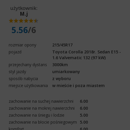
użytkownik:
M.j
5.56
/6
rozmiar opony
215/45R17
pojazd
Toyota Corolla 2018r. Sedan E15 -
1.6 Valvematic 132 (97 kW)
przejechany dystans
3000km
styl jazdy
umiarkowany
sposób nabycia
z wyboru
miejsce użytkowania
w mieście i poza miastem
zachowanie na suchej nawierzchni
6.00
zachowanie na mokrej nawierzchni
6.00
zachowanie na śniegu i lodzie
5.00
zachowanie na błocie pośniegowym
5.00
komfort
6.00