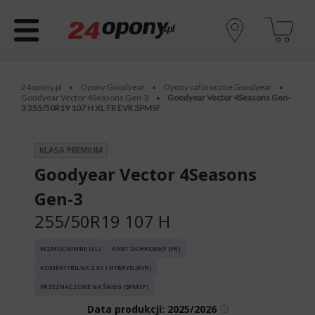
24opony.pl
Opony Goodyear
Opony całoroczne Goodyear
•
•
•
Goodyear Vector 4Seasons Gen-3
Goodyear Vector 4Seasons Gen-
•
3 255/50R19 107 H XL FR EVR 3PMSF
KLASA PREMIUM
Goodyear Vector 4Seasons
Gen-3
255/50R19 107 H
WZMOCNIENIE (XL)
RANT OCHRONNY (FR)
KOMPATYBILNA Z EV I HYBRYD (EVR)
PRZEZNACZONE NA ŚNIEG (3PMSF)
Data produkcji:
2025/2026