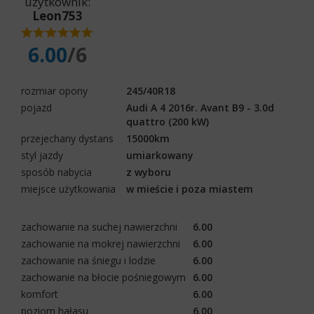
użytkownik:
Leon753
6.00
/6
rozmiar opony
245/40R18
pojazd
Audi A 4 2016r. Avant B9 - 3.0d
quattro (200 kW)
przejechany dystans
15000km
styl jazdy
umiarkowany
sposób nabycia
z wyboru
miejsce użytkowania
w mieście i poza miastem
zachowanie na suchej nawierzchni
6.00
zachowanie na mokrej nawierzchni
6.00
zachowanie na śniegu i lodzie
6.00
zachowanie na błocie pośniegowym
6.00
komfort
6.00
poziom hałasu
6.00