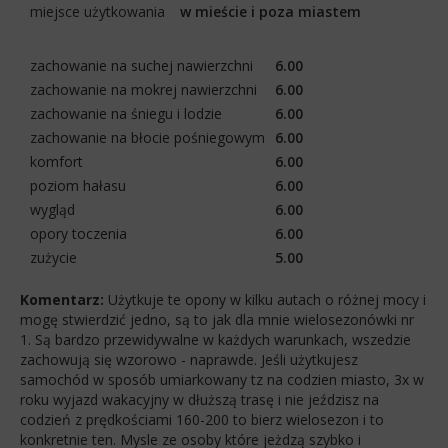
miejsce użytkowania
w mieście i poza miastem
zachowanie na suchej nawierzchni
6.00
zachowanie na mokrej nawierzchni
6.00
zachowanie na śniegu i lodzie
6.00
zachowanie na błocie pośniegowym
6.00
komfort
6.00
poziom hałasu
6.00
wygląd
6.00
opory toczenia
6.00
zużycie
5.00
Komentarz:
Użytkuje te opony w kilku autach o różnej mocy i
mogę stwierdzić jedno, są to jak dla mnie wielosezonówki nr
1. Są bardzo przewidywalne w każdych warunkach, wszedzie
zachowują się wzorowo - naprawde. Jeśli użytkujesz
samochód w sposób umiarkowany tz na codzien miasto, 3x w
roku wyjazd wakacyjny w dłuższą trasę i nie jeździsz na
codzień z prędkościami 160-200 to bierz wielosezon i to
konkretnie ten. Mysle ze osoby które jeżdzą szybko i