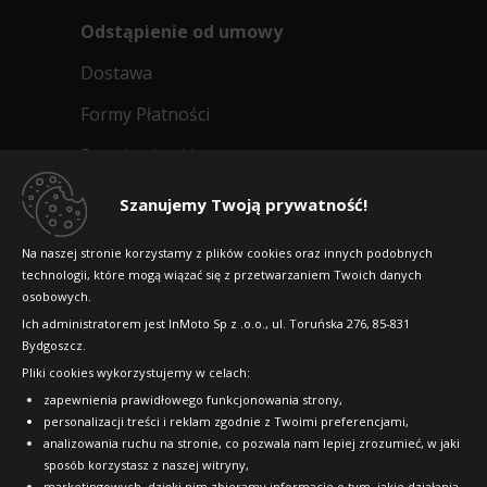
Odstąpienie od umowy
Dostawa
Formy Płatności
Regulamin sklepu
Dlaczego warto kupić w 24opony.pl
Szanujemy Twoją prywatność!
Konkursy i promocje
Na naszej stronie korzystamy z plików cookies oraz innych podobnych
technologii, które mogą wiązać się z przetwarzaniem Twoich danych
Raty
osobowych.
FAQ
Ich administratorem jest InMoto Sp z .o.o., ul. Toruńska 276, 85-831
Bydgoszcz.
Pliki cookies wykorzystujemy w celach:
OFICJALNY PARTNER
zapewnienia prawidłowego funkcjonowania strony,
personalizacji treści i reklam zgodnie z Twoimi preferencjami,
analizowania ruchu na stronie, co pozwala nam lepiej zrozumieć, w jaki
sposób korzystasz z naszej witryny,
marketingowych, dzięki nim zbieramy informacje o tym, jakie działania