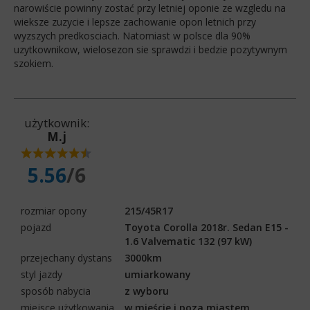
narowiście powinny zostać przy letniej oponie ze wzgledu na
wieksze zuzycie i lepsze zachowanie opon letnich przy
wyzszych predkosciach. Natomiast w polsce dla 90%
uzytkownikow, wielosezon sie sprawdzi i bedzie pozytywnym
szokiem.
użytkownik:
M.j
5.56
/6
rozmiar opony
215/45R17
pojazd
Toyota Corolla 2018r. Sedan E15 -
1.6 Valvematic 132 (97 kW)
przejechany dystans
3000km
styl jazdy
umiarkowany
sposób nabycia
z wyboru
miejsce użytkowania
w mieście i poza miastem