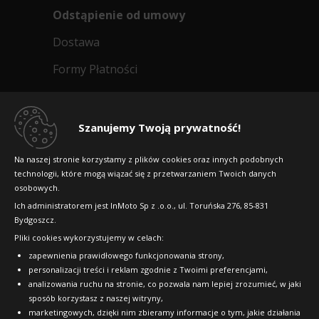
Odstąpienie od umowy
Dostawa
Formy Płatności
Regulamin sklepu
Dlaczego warto kupić w 24opony.pl
Szanujemy Twoją prywatność!
Konkursy i promocje
Na naszej stronie korzystamy z plików cookies oraz innych podobnych
technologii, które mogą wiązać się z przetwarzaniem Twoich danych
Raty
osobowych.
FAQ
Ich administratorem jest InMoto Sp z .o.o., ul. Toruńska 276, 85-831
Bydgoszcz.
Pliki cookies wykorzystujemy w celach:
OFICJALNY PARTNER
zapewnienia prawidłowego funkcjonowania strony,
personalizacji treści i reklam zgodnie z Twoimi preferencjami,
analizowania ruchu na stronie, co pozwala nam lepiej zrozumieć, w jaki
sposób korzystasz z naszej witryny,
marketingowych, dzięki nim zbieramy informacje o tym, jakie działania