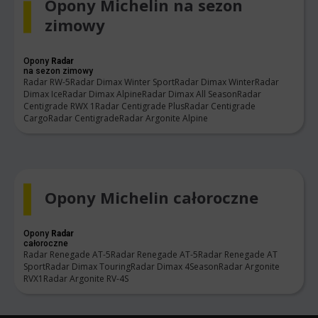
Opony Michelin na sezon
zimowy
Opony
Radar
na sezon zimowy
Radar RW-5
Radar Dimax Winter Sport
Radar Dimax Winter
Radar
Dimax Ice
Radar Dimax Alpine
Radar Dimax All Season
Radar
Centigrade RWX 1
Radar Centigrade Plus
Radar Centigrade
Cargo
Radar Centigrade
Radar Argonite Alpine
Opony Michelin całoroczne
Opony
Radar
całoroczne
Radar Renegade AT-5
Radar Renegade AT-5
Radar Renegade AT
Sport
Radar Dimax Touring
Radar Dimax 4Season
Radar Argonite
RVX1
Radar Argonite RV-4S