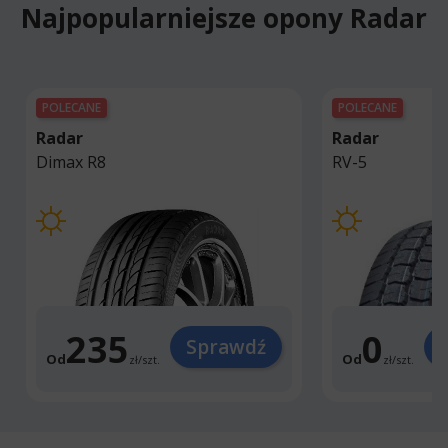
Najpopularniejsze opony Radar
POLECANE
POLECANE
Radar
Radar
Dimax R8
RV-5
235
0
Sprawdź
Od
Od
zł
/
szt.
zł
/
szt.