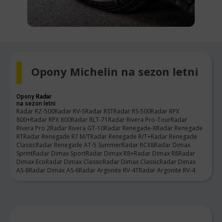
Opony Michelin na sezon letni
Opony
Radar
na sezon letni
Radar RZ-500
Radar RV-5
Radar RST
Radar RS-500
Radar RPX
800+
Radar RPX 800
Radar RLT-71
Radar Rivera Pro-Tour
Radar
Rivera Pro 2
Radar Rivera GT-10
Radar Renegade-X
Radar Renegade
RT
Radar Renegade R7 M/T
Radar Renegade R/T+
Radar Renegade
Classic
Radar Renegade AT-5 Summer
Radar RCX8
Radar Dimax
Sprint
Radar Dimax Sport
Radar Dimax R8+
Radar Dimax R8
Radar
Dimax Eco
Radar Dimax Classic
Radar Dimax Classic
Radar Dimax
AS-8
Radar Dimax AS-6
Radar Argonite RV-4T
Radar Argonite RV-4