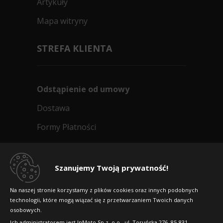
Artykuły
Mapa witryny
STREFA KLIENTA
Odstąpienie od umowy
Dostawa
Formy Płatności
Regulamin sklepu
Dlaczego warto kupić w 24opony.pl
Szanujemy Twoją prywatność!
Konkursy i promocje
Na naszej stronie korzystamy z plików cookies oraz innych podobnych
technologii, które mogą wiązać się z przetwarzaniem Twoich danych
Raty
osobowych.
FAQ
Ich administratorem jest InMoto Sp z .o.o., ul. Toruńska 276, 85-831