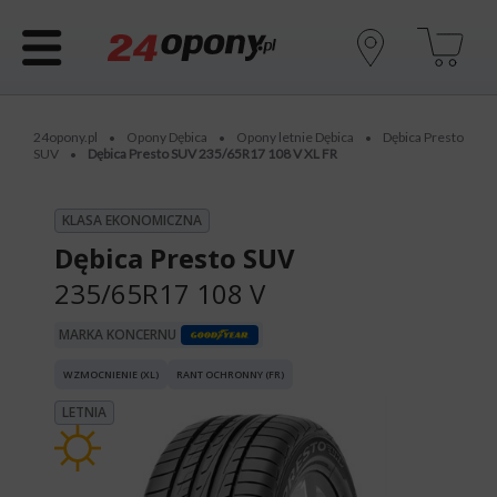
24opony.pl
Opony Dębica
Opony letnie Dębica
Dębica Presto
•
•
•
SUV
Dębica Presto SUV 235/65R17 108 V XL FR
•
KLASA EKONOMICZNA
Dębica Presto SUV
235/65R17 108 V
MARKA KONCERNU
WZMOCNIENIE (XL)
RANT OCHRONNY (FR)
LETNIA