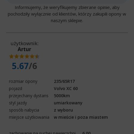
Informujemy, że weryfikujemy zbierane opinie, aby
pochodziły wyłącznie od klientów, którzy zakupili opony w
naszym sklepie.
użytkownik:
Artur
5.67
/6
rozmiar opony
235/65R17
pojazd
Volvo XC 60
przejechany dystans
5000km
styl jazdy
umiarkowany
sposób nabycia
z wyboru
miejsce użytkowania
w mieście i poza miastem
zachowanie na suchej nawierzchni
6.00