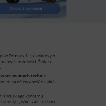
Dowiedz się więcej
igów Formuły 1, co świadczy o
emalnych prędkości. Śmiało
y.
zaawansowanych technik
odem na efektywność działań
 francuskiego koncernu
. Formuły 1, WRC, 24h Le Mans