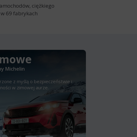
samochodów, ciężkiego
 w 69 fabrykach
imowe
y Michelin
rzone z myślą o bezpieczeństwie i
lności w zimowej aurze.