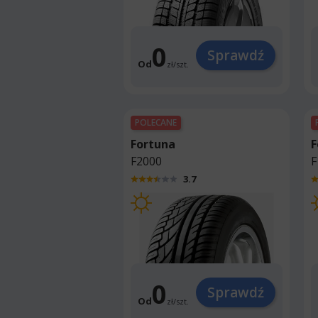
0
Sprawdź
Od
zł
/
szt.
POLECANE
Fortuna
F
F2000
F
3.7
0
Sprawdź
Od
zł
/
szt.