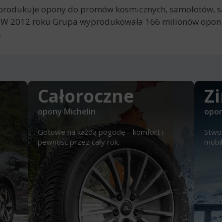
in produkuje opony do promów kosmicznych, samolotów, 
w. W 2012 roku Grupa wyprodukowała 166 milionów opon
.
Całoroczne
Z
opony Michelin
opon
Gotowe na każdą pogodę – komfort i
Stwo
pewność przez cały rok.
mobi