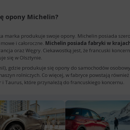
ię opony Michelin?
ska marka produkuje swoje opony. Michelin posiada szero
zimowe i całoroczne.
Michelin posiada fabryki w krajac
rancja oraz Węgry. Ciekawostką jest, że francuski koncer
je się w Olsztynie.
mil), gdzie produkuje się opony do samochodów osobowy
aszyn rolniczych. Co więcej, w fabryce powstają również
 i Taurus, które przynależą do francuskiego koncernu.