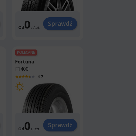
0
Sprawdź
Od
zł
/
szt.
POLECANE
Fortuna
F1400
4.7
0
Sprawdź
Od
zł
/
szt.