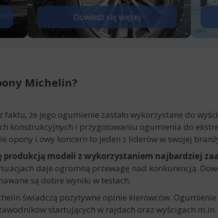
Dowiedz się więcej
pony Michelin?
z faktu, że jego ogumienie zastało wykorzystane do wyśc
ch konstrukcyjnych i przygotowaniu ogumienia do ekstr
ie opony i owy koncern to jeden z liderów w swojej branż
ię produkcją modeli z wykorzystaniem najbardziej 
ytuacjach daje ogromną przewagę nad konkurencją. Dow
znawane są dobre wyniki w testach.
chelin świadczą pozytywne opinie kierowców. Ogumienie
 zawodników startujących w rajdach oraz wyścigach m.in