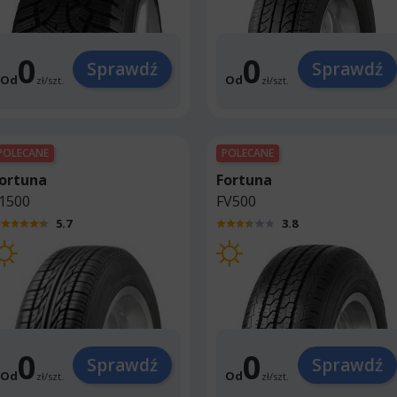
0
0
Sprawdź
Sprawdź
Od
Od
zł
/
szt.
zł
/
szt.
POLECANE
POLECANE
ortuna
Fortuna
1500
FV500
5.7
3.8
0
0
Sprawdź
Sprawdź
Od
Od
zł
/
szt.
zł
/
szt.