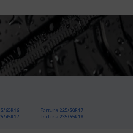
15/65R16
Fortuna
225/50R17
25/45R17
Fortuna
235/55R18