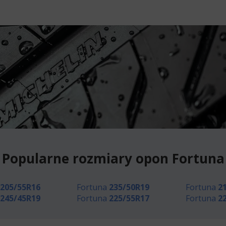
Popularne rozmiary opon Fortuna
205/55R16
Fortuna
235/50R19
Fortuna
2
245/45R19
Fortuna
225/55R17
Fortuna
2