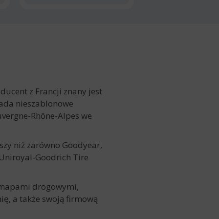
ucent z Francji znany jest
iada nieszablonowe
Auvergne-Rhône-Alpes we
kszy niż zarówno Goodyear,
 Uniroyal-Goodrich Tire
, mapami drogowymi,
ię, a także swoją firmową