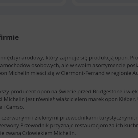
firmie
 międzynarodowy, który zajmuje się produkcją opon. Prod
 samochodów osobowych, ale w swoim asortymencie pos
opon Michelin mieści się w Clermont-Ferrand w regionie 
kszy producent opon na świecie przed Bridgestone i wię
ki Michelin jest również właścicielem marek opon Kléber,
e i Camso.
eż czerwonymi i zielonymi przewodnikami turystycznymi
zerwony Przewodnik przyznaje restauracjom za ich kuchn
e zwaną Człowiekiem Michelin.