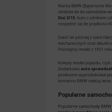
Marka BMW (Bayerische Moto
silników do do samolotów w
Dixi 3/15
. Auto z silnikiem 
rozpędzić się do prędkości 8
Sześć lat później z taśm fabr
mechanicznych oraz dwulitro
Późniejszy model z 1951 roku
Kolejny model pojazdu, czy
Dodatkowo
auto sprawdzał
producent wyprodukował jeszc
koncernu BMW należą teraz t
Popularne samoch
Popularne samochody BMW są 