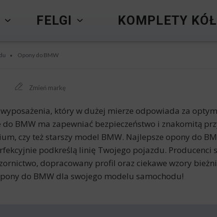
Y
FELGI
KOMPLETY KÓŁ
du
Opony do BMW
•
Zmień markę
yposażenia, który w dużej mierze odpowiada za optyma
do BMW ma zapewniać bezpieczeństwo i znakomitą przyc
ium, czy też starszy model BMW. Najlepsze opony do BM
erfekcyjnie podkreślą linię Twojego pojazdu. Producenci 
zornictwo, dopracowany profil oraz ciekawe wzory bieżnik
z opony do BMW dla swojego modelu samochodu!