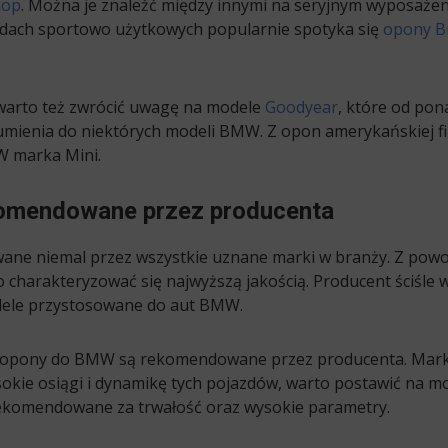
lop
. Można je znaleźć między innymi na seryjnym wyposażen
chodach sportowo użytkowych popularnie spotyka się
opony B
arto też zwrócić uwagę na modele
Goodyear
, które od pon
mienia do niektórych modeli BMW. Z opon amerykańskiej fi
W marka Mini.
omendowane przez producenta
e niemal przez wszystkie uznane marki w branży. Z powod
charakteryzować się najwyższą jakością. Producent ściśle 
dele przystosowane do aut BMW.
ie opony do BMW są rekomendowane przez producenta. Mark
sokie osiągi i dynamikę tych pojazdów, warto postawić na 
rekomendowane za trwałość oraz wysokie parametry.