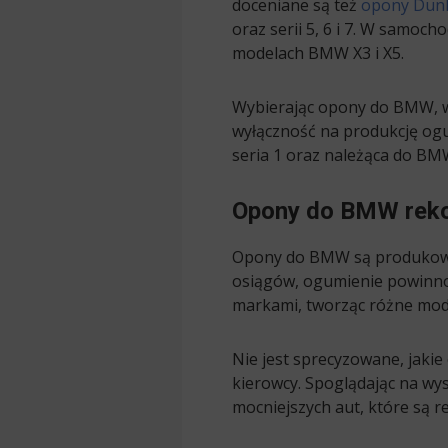
doceniane są też
opony Dun
oraz serii 5, 6 i 7. W samo
modelach BMW X3 i X5.
Wybierając opony do BMW, w
wyłączność na produkcję ogu
seria 1 oraz należąca do BM
Opony do BMW rek
Opony do BMW są produkowan
osiągów, ogumienie powinno 
markami, tworząc różne mo
Nie jest sprecyzowane, jak
kierowcy. Spoglądając na wy
mocniejszych aut, które są 