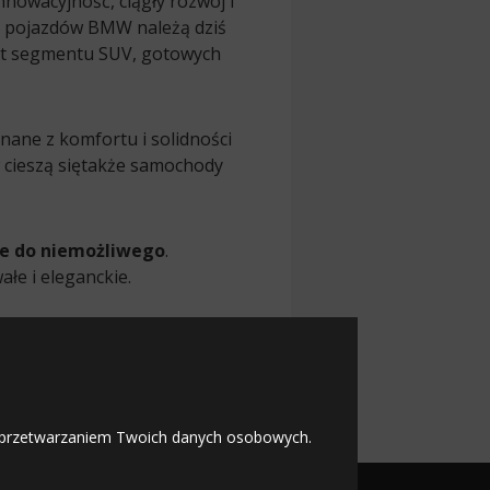
nowacyjność, ciągły rozwój i
my pojazdów BMW należą dziś
ut segmentu SUV, gotowych
 znane z komfortu i solidności
 cieszą siętakże samochody
ie do niemożliwego
.
łe i eleganckie.
 Skoda
 z przetwarzaniem Twoich danych osobowych.