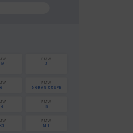
MW
BMW
 M
3
MW
BMW
6
6 GRAN COUPE
MW
BMW
I4
I5
MW
BMW
IX3
M 1