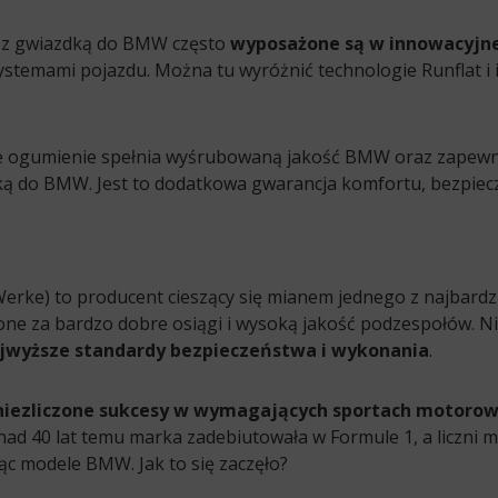
 z gwiazdką do BMW często
wyposażone są w innowacyjne
ystemami pojazdu. Można tu wyróżnić technologie Runflat i
e ogumienie spełnia wyśrubowaną jakość BMW oraz zapewni
ą do BMW. Jest to dodatkowa gwarancja komfortu, bezpiecz
ke) to producent cieszący się mianem jednego z najbardzie
one za bardzo dobre osiągi i wysoką jakość podzespołów. Ni
jwyższe standardy bezpieczeństwa i wykonania
.
niezliczone sukcesy w wymagających sportach motoro
Ponad 40 lat temu marka zadebiutowała w Formule 1, a liczni 
ąc modele BMW. Jak to się zaczęło?