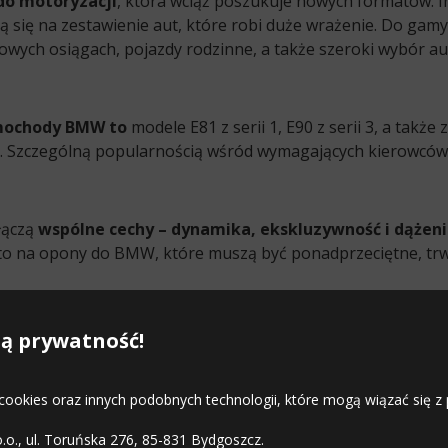
do motoryzacji
, która wciąż poszukuje nowych formatów. In
ją się na zestawienie aut, które robi duże wrażenie. Do ga
wych osiągach, pojazdy rodzinne, a także szeroki wybór a
amochody BMW to
modele E81 z serii 1, E90 z serii 3, a także
. Szczególną popularnością wśród wymagających kierowców
łączą
wspólne cechy – dynamika, ekskluzywność i dążen
to na opony do BMW, które muszą być ponadprzeciętne, trwa
ą prywatność!
y do Bentley
,
opony do Jaguar
,
opony do Mini
,
opony do
 cookies oraz innych podobnych technologii, które mogą wiązać się
o.o., ul. Toruńska 276, 85-831 Bydgoszcz.