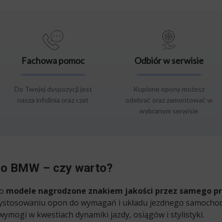
Fachowa pomoc
Odbiór w serwisie
Do Twojej dyspozycji jest
Kupione opony możesz
nasza infolinia oraz czat
odebrać oraz zamontować w
wybranym serwisie
do BMW – czy warto?
to
modele nagrodzone znakiem jakości przez samego p
rzystosowaniu opon do wymagań i układu jezdnego samoch
ymogi w kwestiach dynamiki jazdy, osiągów i stylistyki.