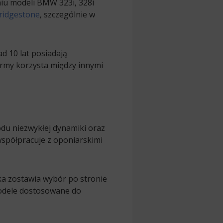
iu modeli BMW 323i, 328i
ridgestone
, szczególnie w
ad 10 lat posiadają
rmy korzysta między innymi
u niezwykłej dynamiki oraz
współpracuje z oponiarskimi
a zostawia wybór po stronie
modele dostosowane do