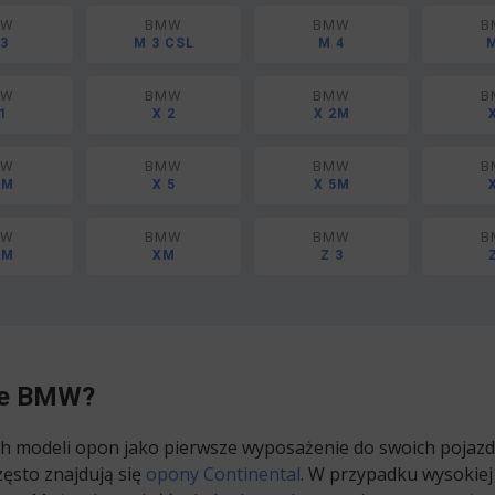
MW
BMW
BMW
B
3
M 3 CSL
M 4
M
MW
BMW
BMW
B
1
X 2
X 2M
MW
BMW
BMW
B
4M
X 5
X 5M
MW
BMW
BMW
B
 M
XM
Z 3
je BMW?
 modeli opon jako pierwsze wyposażenie do swoich pojaz
sto znajdują się
opony Continental
. W przypadku wysokiej