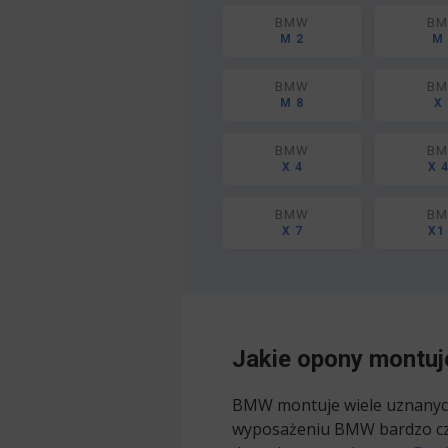
BMW
B
M 2
M 
BMW
B
M 8
X 
BMW
B
X 4
X 
BMW
B
X 7
X1
Jakie opony montu
BMW montuje wiele uznanych
wyposażeniu BMW bardzo czę