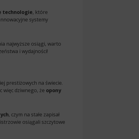
 technologie
, które
 innowacyjne systemy
a najwyższe osiągi, warto
eństwa i wydajności!
j prestiżowych na świecie.
c więc dziwnego, że
opony
wych
, czym na stałe zapisał
mistrzowie osiągali szczytowe