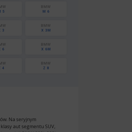
MW
BMW
 5
M 6
MW
BMW
X 3
X 3M
MW
BMW
X 6
X 6M
MW
BMW
Z 4
Z 8
dów. Na seryjnym
 klasy aut segmentu SUV,