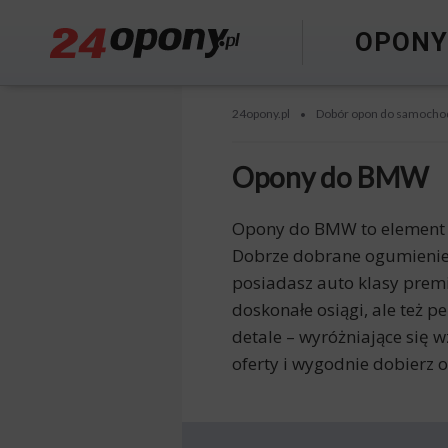
OPON
24opony.pl
Dobór opon do samocho
•
Opony do BMW
Opony do BMW to element w
Dobrze dobrane ogumienie 
posiadasz auto klasy prem
doskonałe osiągi, ale też p
detale – wyróżniające się w
oferty i wygodnie dobier