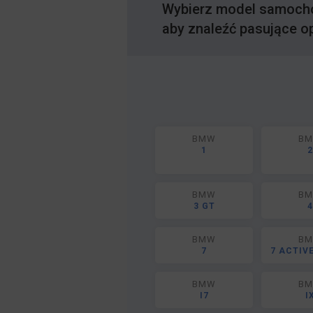
Wybierz model samoch
aby znaleźć pasujące o
BMW
B
1
2
BMW
B
3 GT
4
BMW
B
7
7 ACTIV
BMW
B
I7
I