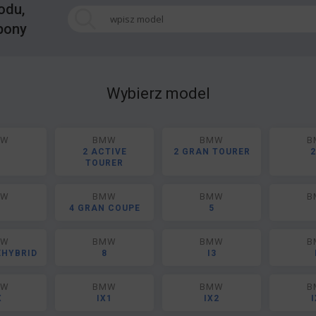
odu,
pony
Wybierz model
MW
BMW
BMW
B
2 ACTIVE
2 GRAN TOURER
2
TOURER
MW
BMW
BMW
B
4 GRAN COUPE
5
MW
BMW
BMW
B
EHYBRID
8
I3
MW
BMW
BMW
B
X
IX1
IX2