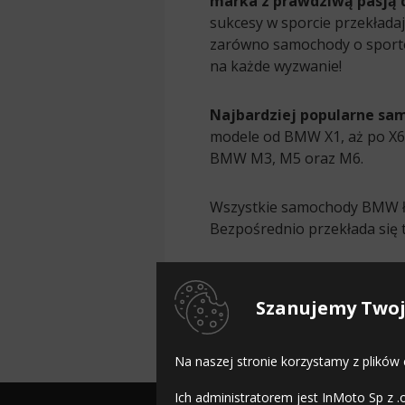
marka z prawdziwą pasją 
sukcesy w sporcie przekłada
zarówno samochody o sporto
na każde wyzwanie!
Najbardziej popularne s
modele od BMW X1, aż po X6
BMW M3, M5 oraz M6.
Wszystkie samochody BMW 
Bezpośrednio przekłada się 
Zobacz także:
Szanujemy Twoj
opony do Alfa Romeo
,
opon
Na naszej stronie korzystamy z plików
Ich administratorem jest InMoto Sp z .