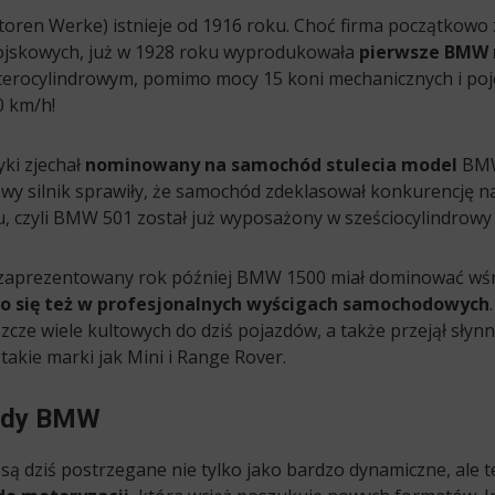
ren Werke) istnieje od 1916 roku. Choć firma początkowo 
ojskowych, już w 1928 roku wyprodukowała
pierwsze BMW 
czterocylindrowym, pomimo mocy 15 koni mechanicznych i poje
0 km/h!
yki zjechał
nominowany na samochód stulecia model
BMW
wy silnik sprawiły, że samochód zdeklasował konkurencję n
, czyli BMW 501 został już wyposażony w sześciocylindrowy s
li zaprezentowany rok później BMW 1500 miał dominować wś
o się też w profesjonalnych wyścigach samochodowych
ze wiele kultowych do dziś pojazdów, a także przejął słynn
akie marki jak Mini i Range Rover.
ody BMW
dziś postrzegane nie tylko jako bardzo dynamiczne, ale te