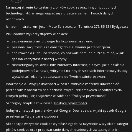
Na naszej stronie korzystamy z plików cookies oraz innych podobnych
technologii, które mogą wiązać się z przetwarzaniem Twoich danych
Copyright © 2010-2026 24opony.pl. Wszelkie
osobowych.
prawa zastrzeżone.
Ich administratorem jest InMoto Sp z .o.o., ul. Toruńska 276, 85-831 Bydgoszcz.
Pliki cookies wykorzystujemy w celach:
zapewnienia prawidłowego funkcjonowania strony,
personalizacji treści i reklam zgodnie z Twoimi preferencjami,
analizowania ruchu na stronie, co pozwala nam lepiej zrozumieć, w jaki
sposób korzystasz z naszej witryny,
marketingowych, dzięki nim zbieramy informacje o tym, jakie działania
podejmowałeś w naszej witrynie i na innych stronach internetowych, aby
wyświetlać reklamy dopasowane do Twoich zainteresowań.
Informacje o Twojej aktywności w naszej witrynie możemy udostępniać
partnerom z obszarów społecznościowych, reklamowych i analitycznych,
których pełną listę znajdziesz w zakładce "Polityka prywatności".
Szczegóły znajdziesz w naszej
Polityce prywatności
.
Jednym z naszych partnerów jest Google.
Dowiedz się, w jaki sposób Google
przetwarza Twoje dane osobowe.
Akceptując wszystkie cookies wyrażasz zgodę na używanie wszystkich kategorii
plików cookies oraz przetwarzanie danych osobowych związanych z ich