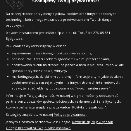
Szanujemy Twoją prywatność!
Konkursy i promocje
Na naszej stronie korzystamy z plików cookies oraz innych podobnych
technologii, które mogą wiązać się z przetwarzaniem Twoich danych
Raty
osobowych.
FAQ
Ich administratorem jest InMoto Sp z .o.o., ul. Toruńska 276, 85-831
Bydgoszcz.
Pliki cookies wykorzystujemy w celach:
OFICJALNY PARTNER
zapewnienia prawidłowego funkcjonowania strony,
personalizacji treści i reklam zgodnie z Twoimi preferencjami,
analizowania ruchu na stronie, co pozwala nam lepiej zrozumieć, w jaki
sposób korzystasz z naszej witryny,
marketingowych, dzięki nim zbieramy informacje o tym, jakie działania
podejmowałeś w naszej witrynie i na innych stronach internetowych,
aby wyświetlać reklamy dopasowane do Twoich zainteresowań.
Informacje o Twojej aktywności w naszej witrynie możemy udostępniać
partnerom z obszarów społecznościowych, reklamowych i analitycznych,
których pełną listę znajdziesz w zakładce "Polityka prywatności".
Szczegóły znajdziesz w naszej
Polityce prywatności
.
Jednym z naszych partnerów jest Google.
Dowiedz się, w jaki sposób
Google przetwarza Twoje dane osobowe.