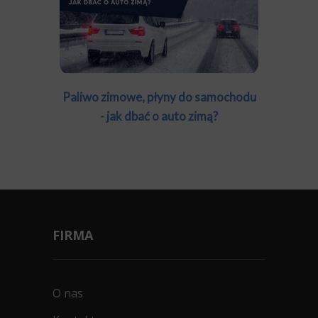
Paliwo zimowe, płyny do samochodu
- jak dbać o auto zimą?
FIRMA
O nas