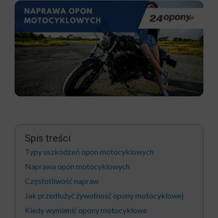
Spis treści
Typy uszkodzeń opon motocyklowych
Naprawa opon motocyklowych
Częstotliwość napraw
Jak przedłużyć żywotność opony motocyklowej
Kiedy wymienić opony motocyklowe