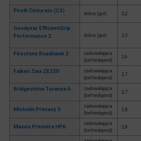
Pirelli Cinturato (C3)
dobra (gut)
2,2
Goodyear EfficientGrip
dobra (gut)
2,3
Performance 2
Firestone Roadhawk 2
zadowalająca
2,6
(befriedigend)
Falken Ziex ZE320
zadowalająca
2,7
(befriedigend)
Bridgestone Turanza 6
zadowalająca
2,7
(befriedigend)
zadowalająca
Michelin Primacy 5
2,8
(befriedigend)
zadowalająca
Maxxis Premitra HP6
2,8
(befriedigend)
zadowalająca