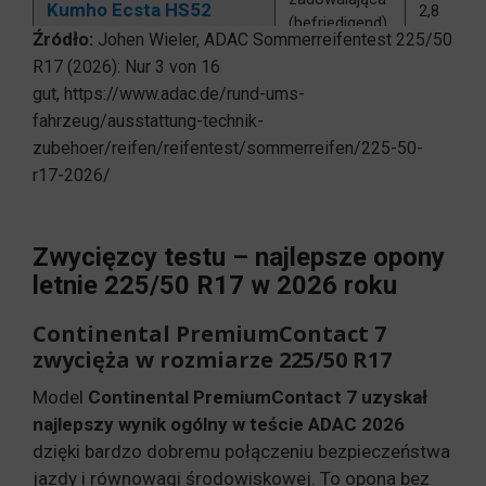
Kumho Ecsta HS52
2,8
(befriedigend)
Źródło:
Johen Wieler,
ADAC Sommerreifentest 225/50
zadowalająca
R17 (2026): Nur 3 von 16
BFGoodrich Adventage
3,0
(befriedigend)
gut
, https://www.adac.de/rund-ums-
zadowalająca
fahrzeug/ausstattung-technik-
Hankook Ventus Prime4
3,1
(befriedigend)
zubehoer/reifen/reifentest/sommerreifen/225-50-
r17-2026/
zadowalająca
Vredestein Ultrac+
3,1
(befriedigend)
zadowalająca
Greentrac Quest-X
3,1
Zwycięzcy testu – najlepsze opony
(befriedigend)
letnie 225/50 R17 w 2026 roku
dostateczna
Lassa Revola
3,6
(ausreichend)
Continental PremiumContact 7
zwycięża w rozmiarze 225/50 R17
dostateczna
Leao Nova-Force Acro
3,8
(ausreichend)
Model
Continental PremiumContact 7 uzyskał
dostateczna
najlepszy wynik ogólny w teście ADAC 2026
Linglong Sport Master
4,2
(ausreichend)
dzięki bardzo dobremu połączeniu bezpieczeństwa
jazdy i równowagi środowiskowej. To opona bez