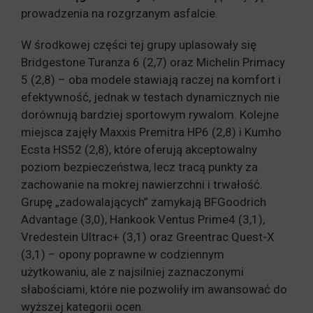
prowadzenia na rozgrzanym asfalcie.
W środkowej części tej grupy uplasowały się
Bridgestone Turanza 6 (2,7) oraz Michelin Primacy
5 (2,8) – oba modele stawiają raczej na komfort i
efektywność, jednak w testach dynamicznych nie
dorównują bardziej sportowym rywalom. Kolejne
miejsca zajęły Maxxis Premitra HP6 (2,8) i Kumho
Ecsta HS52 (2,8), które oferują akceptowalny
poziom bezpieczeństwa, lecz tracą punkty za
zachowanie na mokrej nawierzchni i trwałość.
Grupę „zadowalających” zamykają BFGoodrich
Advantage (3,0), Hankook Ventus Prime4 (3,1),
Vredestein Ultrac+ (3,1) oraz Greentrac Quest-X
(3,1) – opony poprawne w codziennym
użytkowaniu, ale z najsilniej zaznaczonymi
słabościami, które nie pozwoliły im awansować do
wyższej kategorii ocen.