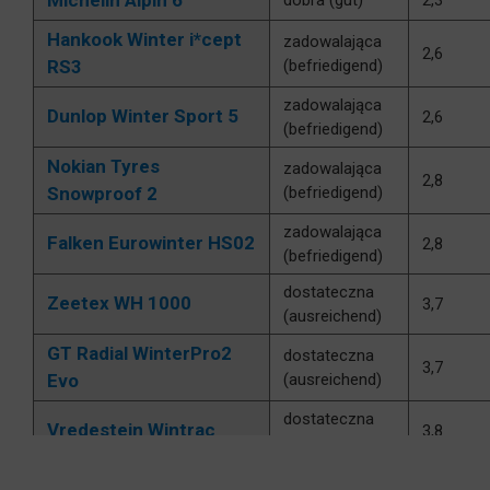
Michelin Alpin 6
dobra (gut)
2,3
Hankook Winter i*cept
zadowalająca
2,6
RS3
(befriedigend)
zadowalająca
Dunlop Winter Sport 5
2,6
(befriedigend)
Nokian Tyres
zadowalająca
2,8
Snowproof 2
(befriedigend)
zadowalająca
Falken Eurowinter HS02
2,8
(befriedigend)
dostateczna
Zeetex WH 1000
3,7
(ausreichend)
GT Radial WinterPro2
dostateczna
3,7
Evo
(ausreichend)
dostateczna
Vredestein Wintrac
3,8
(ausreichend)
Pirelli Cinturato Winter
dostateczna