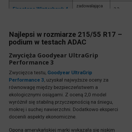
zadowalająca
Firestone Winterhawk 4
3,3
(befriedigend)
dostateczna
Viking WinTech
3,6
(ausreichend)
Najlepsi w rozmiarze 215/55 R17 –
Kumho WinterCraft
dostateczna
podium w testach ADAC
3,6
WP52
(ausreichend)
Zwycięża Goodyear UltraGrip
Maxxis Premitra Snow
dostateczna
3,7
Performance 3
WP6
(ausreichend)
Zwycięzca testu,
Goodyear UltraGrip
Triangle WinterX
niedostateczna
4,8
Performance 3
, uzyskał najwyższe oceny za
TW401
(mangelhaft)
równowagę między bezpieczeństwem a
Kenda Wintergen 2
niedostateczna
ekologicznymi osiągami. Z oceną 2,0 model
4,9
KR501
(mangelhaft)
wyróżnił się stabilną przyczepnością na śniegu,
mokrej i suchej nawierzchni. Dodatkowo eksperci
niedostateczna
Davanti Wintoura +
5,3
docenili aspekty ekonomiczne.
(mangelhaft)
Opona amerykańskiej marki wykazała się niskim