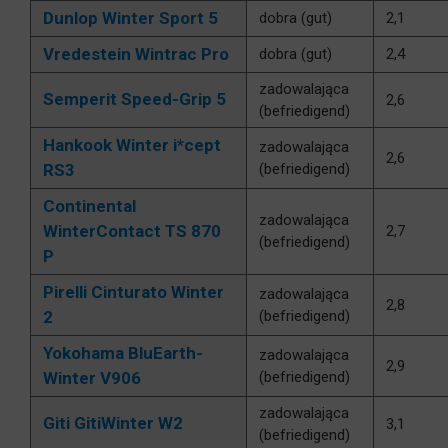
Dunlop Winter Sport 5
dobra (gut)
2,1
Vredestein Wintrac Pro
dobra (gut)
2,4
zadowalająca
Semperit Speed-Grip 5
2,6
(befriedigend)
Hankook Winter i*cept
zadowalająca
2,6
RS3
(befriedigend)
Continental
zadowalająca
WinterContact TS 870
2,7
(befriedigend)
P
Pirelli Cinturato Winter
zadowalająca
2,8
2
(befriedigend)
Yokohama BluEarth-
zadowalająca
2,9
Winter V906
(befriedigend)
zadowalająca
Giti GitiWinter W2
3,1
(befriedigend)