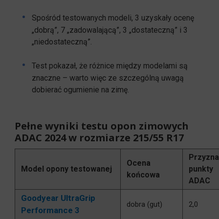
Spośród testowanych modeli, 3 uzyskały ocenę
„dobrą”, 7 „zadowalającą”, 3 „dostateczną” i 3
„niedostateczną”.
Test pokazał, że różnice między modelami są
znaczne – warto więc ze szczególną uwagą
dobierać ogumienie na zimę.
Pełne wyniki testu opon zimowych
ADAC 2024 w rozmiarze 215/55 R17
Przyzn
Ocena
Model opony testowanej
punkty
końcowa
ADAC
Goodyear UltraGrip
dobra (gut)
2,0
Performance 3