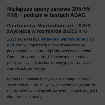
3,9
2
(ausreichend)
Najlepsze opony zimowe 205/55
Winrun Winter-max A1
niedostateczna
R16 – podium w testach ADAC
5,5
WR22
(mangelhaft)
Continental WinterContact TS 870
zwycięzcą w rozmiarze 205/55 R16
Zwycięzca testu,
Continental WinterContact TS
870
, zdobył najwyższą ocenę dzięki wysokiej
przyczepności na mokrej i zimowej nawierzchni.
Opona otrzymała notę 1,8 za bezpieczeństwo
jazdy, co czyni ją bezkonkurencyjną w trudnych
warunkach zimowych.
Model ten idealnie łączy wysokie osiągi z długą
żywotnością – może być więc świetnym wyborem
dla kierowców ceniących zarówno bezpieczną, jak i
ekonomiczną jazdę.