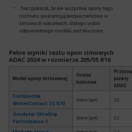
Test pokazał, że nie wszystkie opony tego
rozmiaru gwarantują bezpieczeństwo w
zimowych warunkach, dlatego wybór
odpowiedniego modelu jest kluczowy.
Pełne wyniki testu opon zimowych
ADAC 2024 w rozmiarze 205/55 R16
Przyzn
Ocena
Model opony testowanej
punkty
końcowa
ADAC
Continental
dobra (gut)
2,0
WinterContact TS 870
Goodyear UltraGrip
dobra (gut)
2,2
Performance 3