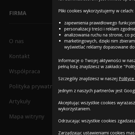
Pliki cookies wykorzystujemy w celach:
FIRMA
zapewnienia prawidłowego funkcjon
personalizacji treści i reklam zgodn
analizowania ruchu na stronie, co p
O nas
marketingowych, dzięki nim zbieramy
wyświetlać reklamy dopasowane do
Kontakt
Informacje o Twojej aktywności w nas
pełną listę znajdziesz w zakładce "Poli
Współpraca
Szczegóły znajdziesz w naszej
Polityce
Polityka prywatności
Jednym z naszych partnerów jest Goog
Artykuły
Akceptując wszystkie cookies wyrażasz
wykorzystaniem.
Mapa witryny
Odrzucając wszystkie cookies zgadzasz
Zarządzając ustawieniami cookies masz