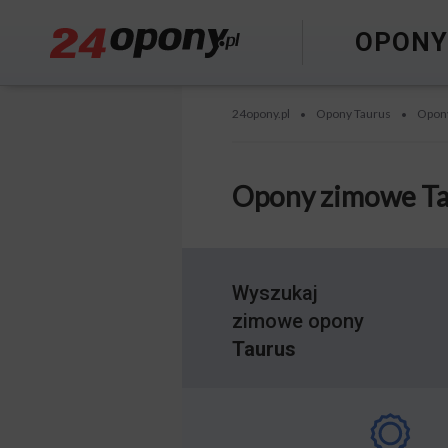
OPON
24opony.pl
Opony Taurus
Opon
•
•
Opony zimowe Ta
Wyszukaj
zimowe opony
Taurus