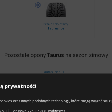
Przejdź do oferty
Taurus Ice
Pozostałe opony
Taurus
na sezon zimowy
Taurus Ice 501
Taurus SUV Winter
Tau
ą prywatność!
Taurus Winter 601
Taur
 cookies oraz innych podobnych technologii, które mogą wiązać się
o.o., ul. Toruńska 276, 85-831 Bydgoszcz.