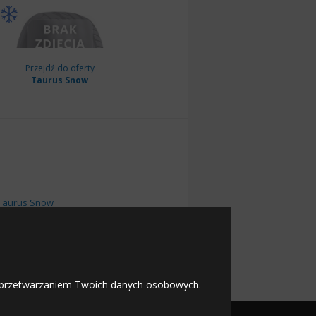
Przejdź do oferty
Taurus Snow
Taurus Snow
rus Touring 201
us Winter LT 201
 z przetwarzaniem Twoich danych osobowych.