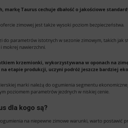
, markę Taurus cechuje dbałość o jakościowe standard
ofercie zimowej jest także wysoki poziom bezpieczeństwa.
 do parametrów istotnych w sezonie zimowym, takich jak st
 mokrej nawierzchni.
tkiem krzemionki, wykorzystywana w oponach na zimę
 na etapie produkcji, uczyni podróż jeszcze bardziej e
erskiej marki należą do ogumienia segmentu ekonomiczneg
tym poziomem parametrów jezdnych w niskiej cenie.
s dla kogo są?
ogumienia na niepewne zimowe warunki, warto postawić p