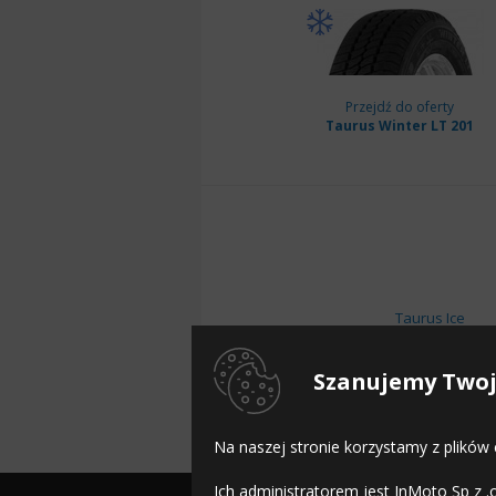
Przejdź do oferty
Taurus Winter LT 201
Taurus Ice
Taurus SUV Ice
Szanujemy Twoj
Taurus Winter
Na naszej stronie korzystamy z plików
Ich administratorem jest InMoto Sp z .