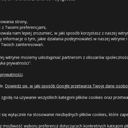
STREFA KLIENTA
owania strony,
ie z Twoimi preferencjami,
ozwala nam lepiej zrozumieć, w jaki sposób korzystasz z naszej witry
Odstąpienie od umowy
 informacje o tym, jakie działania podejmowałeś w naszej witrynie i
 Twoich zainteresowań.
Dostawa
zej witrynie możemy udostępniać partnerom z obszarów społeczności
tyka prywatności".
Formy Płatności
 prywatności
.
Regulamin sklepu
le.
Dowiedz się, w jaki sposób Google przetwarza Twoje dane osobo
Dlaczego warto kupić w 24opony.pl
 zgodę na używanie wszystkich kategorii plików cookies oraz przet
Konkursy i promocje
 się wyłącznie na stosowanie niezbędnych plików cookies, które zape
Raty
 możliwość wyboru preferencji dotyczących konkretnych kategorii pli