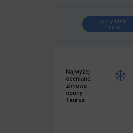
opony letnie
Taurus
Najwyżej
oceniane
zimowe
opony
Taurus