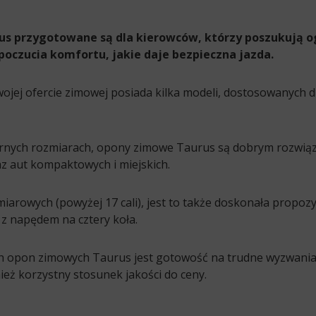
s przygotowane są dla kierowców, którzy poszukują og
poczucia komfortu, jakie daje bezpieczna jazda.
jej ofercie zimowej posiada kilka modeli, dostosowanych d
arnych rozmiarach, opony zimowe Taurus są dobrym rozwią
 aut kompaktowych i miejskich.
arowych (powyżej 17 cali), jest to także doskonała propozycj
 z napędem na cztery koła.
h opon zimowych Taurus jest gotowość na trudne wyzwania,
ież korzystny stosunek jakości do ceny.