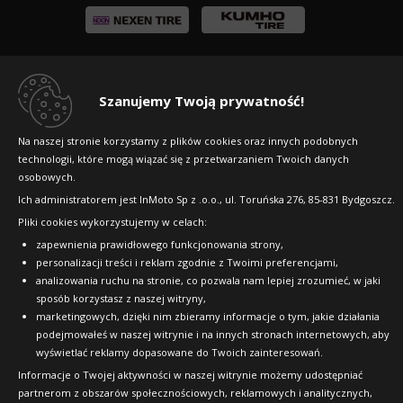
Szanujemy Twoją prywatność!
Copyright © 2010-2026 24opony.pl. Wszelkie
prawa zastrzeżone.
Na naszej stronie korzystamy z plików cookies oraz innych podobnych
technologii, które mogą wiązać się z przetwarzaniem Twoich danych
osobowych.
Ich administratorem jest InMoto Sp z .o.o., ul. Toruńska 276, 85-831 Bydgoszcz.
Pliki cookies wykorzystujemy w celach:
zapewnienia prawidłowego funkcjonowania strony,
personalizacji treści i reklam zgodnie z Twoimi preferencjami,
analizowania ruchu na stronie, co pozwala nam lepiej zrozumieć, w jaki
sposób korzystasz z naszej witryny,
marketingowych, dzięki nim zbieramy informacje o tym, jakie działania
podejmowałeś w naszej witrynie i na innych stronach internetowych, aby
wyświetlać reklamy dopasowane do Twoich zainteresowań.
Informacje o Twojej aktywności w naszej witrynie możemy udostępniać
partnerom z obszarów społecznościowych, reklamowych i analitycznych,