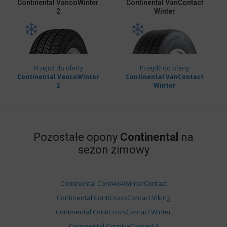
Continental
VancoWinter
Continental
VanContact
2
Winter
Przejdź do oferty
Przejdź do oferty
Continental VancoWinter
Continental VanContact
2
Winter
Pozostałe opony
Continental
na
sezon zimowy
Continental Conti4x4WinterContact
Continental ContiCrossContact Viking
Continental ContiCrossContact Winter
Continental ContiIceContact 3