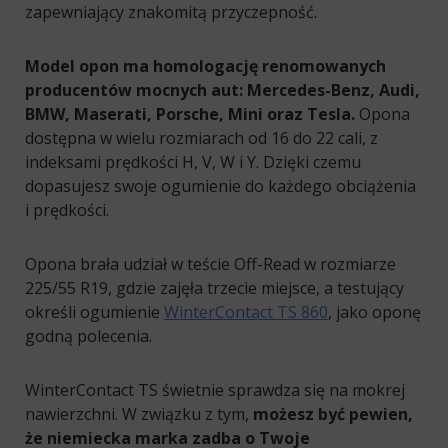
zapewniający znakomitą przyczepność.
Model opon ma homologację renomowanych
producentów mocnych aut:
Mercedes-Benz, Audi,
BMW, Maserati, Porsche, Mini oraz Tesla.
Opona
dostępna w wielu rozmiarach od 16 do 22 cali, z
indeksami prędkości H, V, W i Y. Dzięki czemu
dopasujesz swoje ogumienie do każdego obciążenia
i prędkości.
Opona brała udział w teście Off-Read w rozmiarze
225/55 R19, gdzie zajęła trzecie miejsce, a testujący
określi ogumienie
WinterContact TS 860
, jako oponę
godną polecenia.
WinterContact TS świetnie sprawdza się na mokrej
nawierzchni. W związku z tym,
możesz być pewien,
że niemiecka marka zadba o Twoje