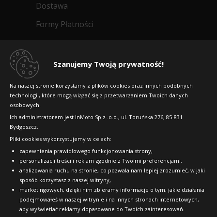
Dostawa
Formy Płatności
Regulamin sklepu
Dlaczego warto kupić w 24opony.pl
Szanujemy Twoją prywatność!
Konkursy i promocje
Na naszej stronie korzystamy z plików cookies oraz innych podobnych
technologii, które mogą wiązać się z przetwarzaniem Twoich danych
Raty
osobowych.
FAQ
Ich administratorem jest InMoto Sp z .o.o., ul. Toruńska 276, 85-831
Bydgoszcz.
Pliki cookies wykorzystujemy w celach:
OFICJALNY PARTNER
zapewnienia prawidłowego funkcjonowania strony,
personalizacji treści i reklam zgodnie z Twoimi preferencjami,
analizowania ruchu na stronie, co pozwala nam lepiej zrozumieć, w jaki
sposób korzystasz z naszej witryny,
marketingowych, dzięki nim zbieramy informacje o tym, jakie działania
podejmowałeś w naszej witrynie i na innych stronach internetowych,
aby wyświetlać reklamy dopasowane do Twoich zainteresowań.