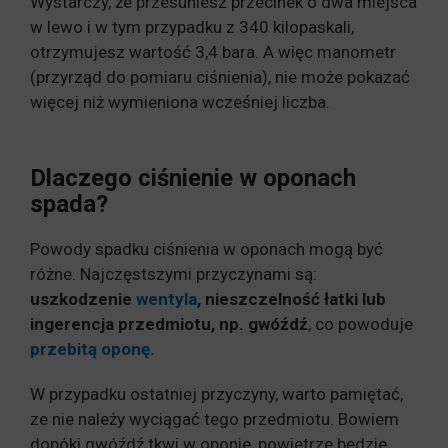
Wystarczy, że przesuniesz przecinek o dwa miejsca
w lewo i w tym przypadku z 340 kilopaskali,
otrzymujesz wartość 3,4 bara. A więc manometr
(przyrząd do pomiaru ciśnienia), nie może pokazać
więcej niż wymieniona wcześniej liczba.
Dlaczego ciśnienie w oponach
spada?
Powody spadku ciśnienia w oponach mogą być
różne. Najczęstszymi przyczynami są:
uszkodzenie
wentyla
, nieszczelność łatki lub
ingerencja przedmiotu, np. gwóźdź
, co powoduje
przebitą oponę.
W przypadku ostatniej przyczyny, warto pamiętać,
ze nie należy wyciągać tego przedmiotu. Bowiem
dopóki gwóźdź tkwi w oponie, powietrze będzie