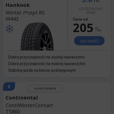
Hankook
SZCZEGÓŁOWE
Winter i*cept RS
OPINIE
W442
Cena od
205
zł
szt.
sprawdź
Dobra przyczepność na suchej nawierzchni
Dobra przyczepność na mokrej nawierzchni
Stabilna jazda na błocie pośniegowym
8
KLASA PREMIUM
Continental
ContiWinterContact
TS860