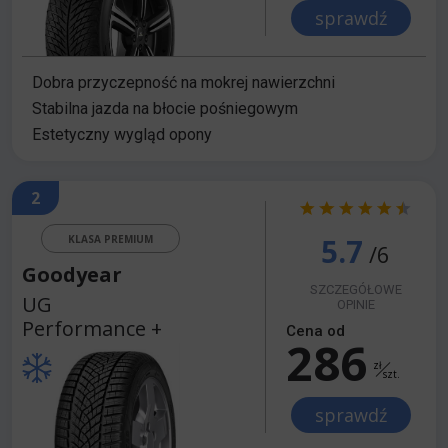
sprawdź
Dobra przyczepność na mokrej nawierzchni
Stabilna jazda na błocie pośniegowym
Estetyczny wygląd opony
2
5.7
KLASA PREMIUM
/6
Goodyear
SZCZEGÓŁOWE
UG
OPINIE
Performance +
Cena od
286
zł
szt.
sprawdź