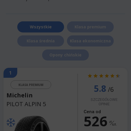
Wszystkie
Klasa premium
Klasa średnia
Klasa ekonomiczna
Opony chińskie
1
5.8
KLASA PREMIUM
/6
Michelin
SZCZEGÓŁOWE
PILOT ALPIN 5
OPINIE
Cena od
526
zł
szt.