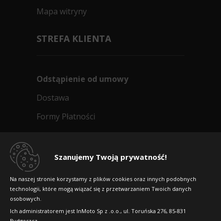
Mapa witryny
STREFA KLIENTA
Odstąpienie od umowy
Dostawa
Formy Płatności
Regulamin sklepu
Dlaczego warto kupić w 24opony.pl
Szanujemy Twoją prywatność!
Konkursy i promocje
Na naszej stronie korzystamy z plików cookies oraz innych podobnych
technologii, które mogą wiązać się z przetwarzaniem Twoich danych
Raty
osobowych.
FAQ
Ich administratorem jest InMoto Sp z .o.o., ul. Toruńska 276, 85-831
Bydgoszcz.