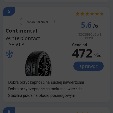
5
5.6
KLASA PREMIUM
/6
Continental
SZCZEGÓŁOWE
WinterContact
OPINIE
TS850 P
Cena od
472
zł
szt.
sprawdź
Dobra przyczepność na suchej nawierzchni
Dobra przyczepność na mokrej nawierzchni
Stabilna jazda na błocie pośniegowym
6