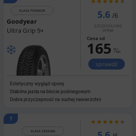
5.6
KLASA PREMIUM
/6
Goodyear
SZCZEGÓŁOWE
Ultra Grip 9+
OPINIE
Cena od
165
zł
szt.
sprawdź
Estetyczny wygląd opony
Stabilna jazda na błocie pośniegowym
Dobra przyczepność na suchej nawierzchni
7
5.6
KLASA ŚREDNIA
/6