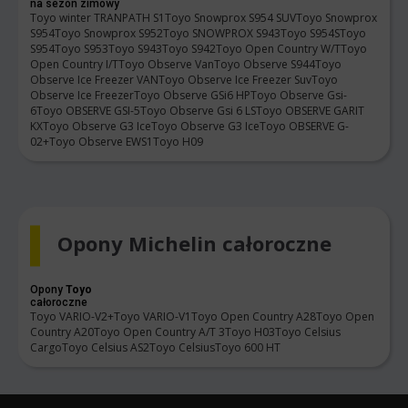
na sezon zimowy
Toyo winter TRANPATH S1
Toyo Snowprox S954 SUV
Toyo Snowprox
S954
Toyo Snowprox S952
Toyo SNOWPROX S943
Toyo S954S
Toyo
S954
Toyo S953
Toyo S943
Toyo S942
Toyo Open Country W/T
Toyo
Open Country I/T
Toyo Observe Van
Toyo Observe S944
Toyo
Observe Ice Freezer VAN
Toyo Observe Ice Freezer Suv
Toyo
Observe Ice Freezer
Toyo Observe GSi6 HP
Toyo Observe Gsi-
6
Toyo OBSERVE GSI-5
Toyo Observe Gsi 6 LS
Toyo OBSERVE GARIT
KX
Toyo Observe G3 Ice
Toyo Observe G3 Ice
Toyo OBSERVE G-
02+
Toyo Observe EWS1
Toyo H09
Opony Michelin całoroczne
Opony
Toyo
całoroczne
Toyo VARIO-V2+
Toyo VARIO-V1
Toyo Open Country A28
Toyo Open
Country A20
Toyo Open Country A/T 3
Toyo H03
Toyo Celsius
Cargo
Toyo Celsius AS2
Toyo Celsius
Toyo 600 HT