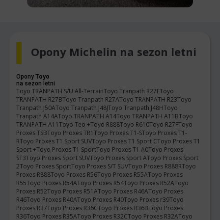
Opony Michelin na sezon letni
Opony
Toyo
na sezon letni
Toyo TRANPATH S/U All-Terrain
Toyo Tranpath R27E
Toyo
TRANPATH R27B
Toyo Tranpath R27A
Toyo TRANPATH R23
Toyo
Tranpath J50A
Toyo Tranpath J48J
Toyo Tranpath J48H
Toyo
Tranpath A14A
Toyo TRANPATH A14
Toyo TRANPATH A11B
Toyo
TRANPATH A11
Toyo Teo +
Toyo R888
Toyo R610
Toyo R27F
Toyo
Proxes TSB
Toyo Proxes TR1
Toyo Proxes T1-S
Toyo Proxes T1-
R
Toyo Proxes T1 Sport SUV
Toyo Proxes T1 Sport C
Toyo Proxes T1
Sport +
Toyo Proxes T1 Sport
Toyo Proxes T1 A0
Toyo Proxes
ST3
Toyo Proxes Sport SUV
Toyo Proxes Sport A
Toyo Proxes Sport
2
Toyo Proxes Sport
Toyo Proxes S/T SUV
Toyo Proxes R888R
Toyo
Proxes R888
Toyo Proxes R56
Toyo Proxes R55A
Toyo Proxes
R55
Toyo Proxes R54A
Toyo Proxes R54
Toyo Proxes R52A
Toyo
Proxes R52
Toyo Proxes R51A
Toyo Proxes R46A
Toyo Proxes
R46
Toyo Proxes R40A
Toyo Proxes R40
Toyo Proxes r39
Toyo
Proxes R37
Toyo Proxes R36C
Toyo Proxes R36B
Toyo Proxes
R36
Toyo Proxes R35A
Toyo Proxes R32C
Toyo Proxes R32A
Toyo