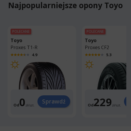
Najpopularniejsze opony Toyo
POLECANE
POLECANE
Toyo
Toyo
Proxes T1-R
Proxes CF2
4.9
5.3
0
229
Sprawdź
Od
Od
zł
/
szt.
zł
/
szt.