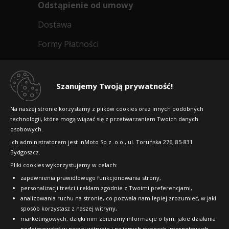
Odstąpienie od umowy
Dostawa
Formy Płatności
Regulamin sklepu
Dlaczego warto kupić w 24opony.pl
Szanujemy Twoją prywatność!
Konkursy i promocje
Na naszej stronie korzystamy z plików cookies oraz innych podobnych
technologii, które mogą wiązać się z przetwarzaniem Twoich danych
Raty
osobowych.
FAQ
Ich administratorem jest InMoto Sp z .o.o., ul. Toruńska 276, 85-831
Bydgoszcz.
Pliki cookies wykorzystujemy w celach:
OFICJALNY PARTNER
zapewnienia prawidłowego funkcjonowania strony,
personalizacji treści i reklam zgodnie z Twoimi preferencjami,
analizowania ruchu na stronie, co pozwala nam lepiej zrozumieć, w jaki
sposób korzystasz z naszej witryny,
marketingowych, dzięki nim zbieramy informacje o tym, jakie działania
podejmowałeś w naszej witrynie i na innych stronach internetowych,