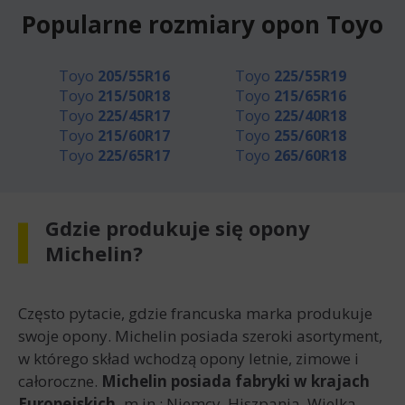
Popularne rozmiary opon Toyo
Toyo
205/55R16
Toyo
225/55R19
Toyo
215/50R18
Toyo
215/65R16
Toyo
225/45R17
Toyo
225/40R18
Toyo
215/60R17
Toyo
255/60R18
Toyo
225/65R17
Toyo
265/60R18
Gdzie produkuje się opony
Michelin?
Często pytacie, gdzie francuska marka produkuje
swoje opony. Michelin posiada szeroki asortyment,
w którego skład wchodzą opony letnie, zimowe i
całoroczne.
Michelin posiada fabryki w krajach
Europejskich,
m.in.: Niemcy, Hiszpania, Wielka