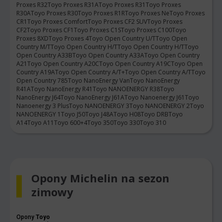
Proxes R32
Toyo Proxes R31A
Toyo Proxes R31
Toyo Proxes
R30A
Toyo Proxes R30
Toyo Proxes R1R
Toyo Proxes Ne
Toyo Proxes
CR1
Toyo Proxes Comfort
Toyo Proxes CF2 SUV
Toyo Proxes
CF2
Toyo Proxes CF1
Toyo Proxes C1S
Toyo Proxes C100
Toyo
Proxes 8XD
Toyo Proxes 4
Toyo Open Country U/T
Toyo Open
Country M/T
Toyo Open Country H/T
Toyo Open Country H/T
Toyo
Open Country A33B
Toyo Open Country A33A
Toyo Open Country
A21
Toyo Open Country A20C
Toyo Open Country A19C
Toyo Open
Country A19A
Toyo Open Country A/T+
Toyo Open Country A/T
Toyo
Open Country 785
Toyo NanoEnergy Van
Toyo NanoEnergy
R41A
Toyo NanoEnergy R41
Toyo NANOENERGY R38
Toyo
NanoEnergy J64
Toyo NanoEnergy J61A
Toyo Nanoenergy J61
Toyo
Nanoenergy 3 Plus
Toyo NANOENERGY 3
Toyo NANOENERGY 2
Toyo
NANOENERGY 1
Toyo J50
Toyo J48A
Toyo H08
Toyo DRB
Toyo
A14
Toyo A11
Toyo 600+4
Toyo 350
Toyo 330
Toyo 310
Opony Michelin na sezon
zimowy
Opony
Toyo