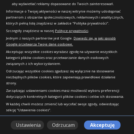
aby wyświetlać reklamy dopasowane do Twoich zainteresowań.
Evergreen EH226
– niedostateczna
Informacje o Twojej aktywności w naszej witrynie możemy udostępniać
(mangelhaft)
5,4
partnerom z obszarów społecznościowych, reklamowych i analitycznych,
których pełną listę znajdziesz w zakładce "Polityka prywatności".
Riken Road Performance
–
Szczegóły znajdziesz w naszej
Polityce prywatności
.
niedostateczna (mangelhaft)
5,4
Jednym z naszych partnerów jest Google.
Dowiedz się, w jaki sposób
Google przetwarza Twoje dane osobowe.
DoubleCoin DC99
– niedostateczna
Akceptując wszystkie cookies wyrażasz zgodę na używanie wszystkich
(mangelhaft)
5,5
kategorii plików cookies oraz przetwarzanie danych osobowych
związanych z ich wykorzystaniem.
Premiorri Solazzo
– niedostateczna
Odrzucając wszystkie cookies zgadzasz się wyłącznie na stosowanie
(mangelhaft)
5,5
niezbędnych plików cookies, które zapewniają prawidłowe działanie
strony.
Zarządzając ustawieniami cookies masz możliwość wyboru preferencji
dotyczących konkretnych kategorii plików cookies i celów ich stosowania.
W każdej chwili możesz zmienić lub wycofać swoje zgody, odwiedzając
sekcję "Ustawienia cookies".
Autor:
Dariusz Janiszewski
Ustawienia
Odrzucam
Akceptuję
Pasjonat motoryzacji, który od wielu lat profesjonalnie
doradza w wyborze opon i felg. Posiada bogate