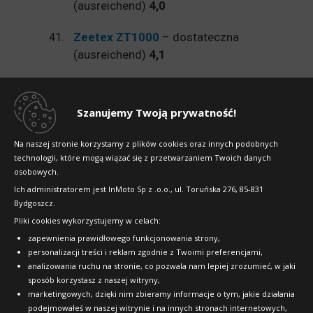
(ausreichend)
4,0
Zeetex ZT1000
– dostateczna
(ausreichend)
4,1
Avon ZV7
– dostateczna
(ausreichend)
4,1
Szanujemy Twoją prywatność!
Radar RPX 800
– dostateczna
Na naszej stronie korzystamy z plików cookies oraz innych podobnych
(ausreichend)
4,1
technologii, które mogą wiązać się z przetwarzaniem Twoich danych
osobowych.
Rotalla RH 01 – niedostateczna
Ich administratorem jest InMoto Sp z .o.o., ul. Toruńska 276, 85-831
(mangelhaft)
4,7
Bydgoszcz.
Pliki cookies wykorzystujemy w celach:
Berlin Tires Summer UHP 1 G2
–
zapewnienia prawidłowego funkcjonowania strony,
niedostateczna (mangelhaft)
5,3
personalizacji treści i reklam zgodnie z Twoimi preferencjami,
analizowania ruchu na stronie, co pozwala nam lepiej zrozumieć, w jaki
Lassa Driveways
– niedostateczna
sposób korzystasz z naszej witryny,
marketingowych, dzięki nim zbieramy informacje o tym, jakie działania
(mangelhaft)
5,3
podejmowałeś w naszej witrynie i na innych stronach internetowych,