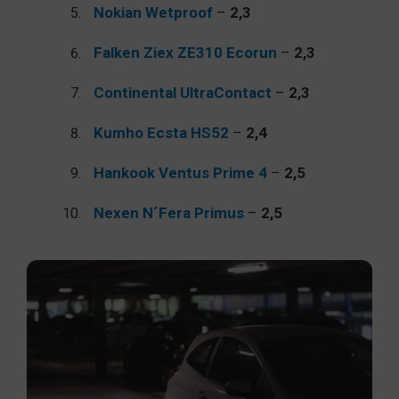
Nokian Wetproof
–
2,3
Falken Ziex ZE310 Ecorun
–
2,3
Continental UltraContact
–
2,3
Kumho Ecsta HS52
–
2,4
Hankook Ventus Prime 4
–
2,5
Nexen N´Fera Primus
–
2,5